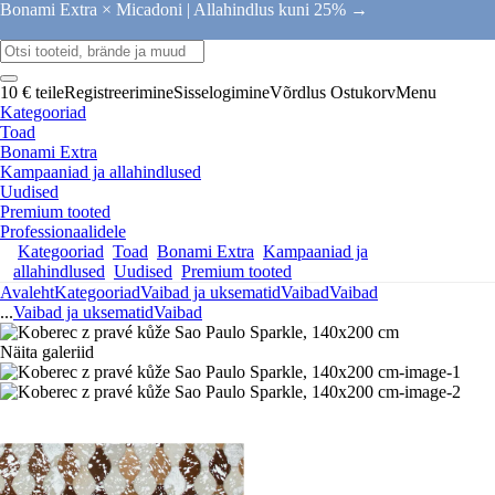
Bonami Extra × Micadoni |
Allahindlus kuni 25% →
10 € teile
Registreerimine
Sisselogimine
Võrdlus
Ostukorv
Menu
Kategooriad
Toad
Bonami Extra
Kampaaniad ja allahindlused
Uudised
Premium tooted
Professionaalidele
Kategooriad
Toad
Bonami Extra
Kampaaniad ja
allahindlused
Uudised
Premium tooted
Avaleht
Kategooriad
Vaibad ja uksematid
Vaibad
Vaibad
...
Vaibad ja uksematid
Vaibad
Näita galeriid