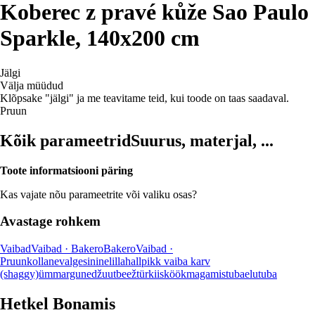
Koberec z pravé kůže Sao Paulo
Sparkle, 140x200 cm
Jälgi
Välja müüdud
Klõpsake "jälgi" ja me teavitame teid, kui toode on taas saadaval.
Pruun
Kõik parameetrid
Suurus, materjal, ...
Toote informatsiooni päring
Kas vajate nõu parameetrite või valiku osas?
Avastage rohkem
Vaibad
Vaibad · Bakero
Bakero
Vaibad ·
Pruun
kollane
valge
sinine
lilla
hall
pikk vaiba karv
(shaggy)
ümmargune
džuut
beež
türkiis
köök
magamistuba
elutuba
Hetkel Bonamis