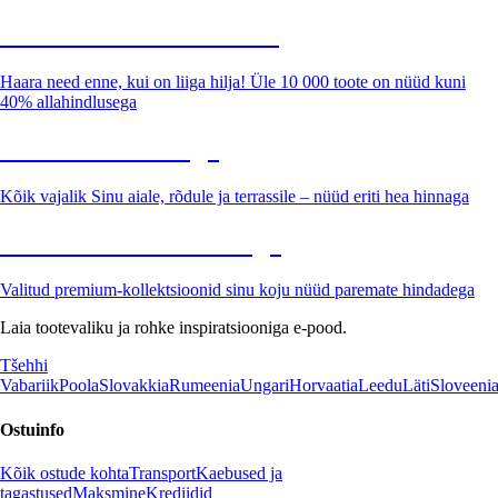
Summer Sale kuni -40%
Haara need enne, kui on liiga hilja! Üle 10 000 toote on nüüd kuni
40% allahindlusega
Aed soodushinnaga
Kõik vajalik Sinu aiale, rõdule ja terrassile – nüüd eriti hea hinnaga
Premium soodushinnaga
Valitud premium-kollektsioonid sinu koju nüüd paremate hindadega
Laia tootevaliku ja rohke inspiratsiooniga e-pood.
Tšehhi
Vabariik
Poola
Slovakkia
Rumeenia
Ungari
Horvaatia
Leedu
Läti
Sloveeni
Ostuinfo
Kõik ostude kohta
Transport
Kaebused ja
tagastused
Maksmine
Krediidid