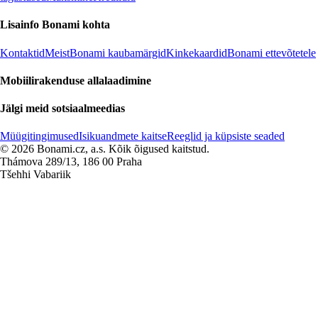
Lisainfo Bonami kohta
Kontaktid
Meist
Bonami kaubamärgid
Kinkekaardid
Bonami ettevõtetele
Mobiilirakenduse allalaadimine
Jälgi meid sotsiaalmeedias
Müügitingimused
Isikuandmete kaitse
Reeglid ja küpsiste seaded
© 2026 Bonami.cz, a.s. Kõik õigused kaitstud.
Thámova 289/13, 186 00 Praha
Tšehhi Vabariik