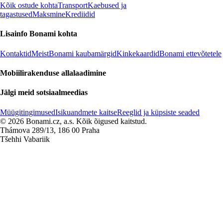
Kõik ostude kohta
Transport
Kaebused ja
tagastused
Maksmine
Krediidid
Lisainfo Bonami kohta
Kontaktid
Meist
Bonami kaubamärgid
Kinkekaardid
Bonami ettevõtetele
Mobiilirakenduse allalaadimine
Jälgi meid sotsiaalmeedias
Müügitingimused
Isikuandmete kaitse
Reeglid ja küpsiste seaded
© 2026 Bonami.cz, a.s. Kõik õigused kaitstud.
Thámova 289/13, 186 00 Praha
Tšehhi Vabariik