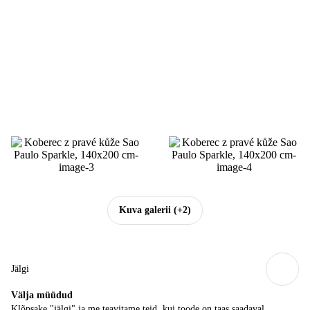
Kuva galerii
(+2)
Jälgi
Välja müüdud
Klõpsake "jälgi" ja me teavitame teid, kui toode on taas saadaval.