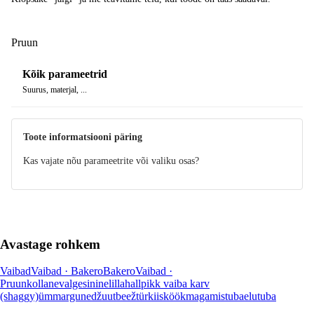
Pruun
Kõik parameetrid
Suurus, materjal, ...
Toote informatsiooni päring
Kas vajate nõu parameetrite või valiku osas?
Avastage rohkem
Vaibad
Vaibad · Bakero
Bakero
Vaibad ·
Pruun
kollane
valge
sinine
lilla
hall
pikk vaiba karv
(shaggy)
ümmargune
džuut
beež
türkiis
köök
magamistuba
elutuba