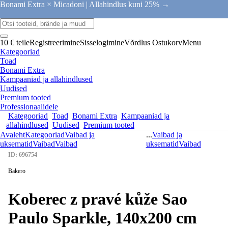
Bonami Extra × Micadoni |
Allahindlus kuni 25% →
10 € teile
Registreerimine
Sisselogimine
Võrdlus
Ostukorv
Menu
Kategooriad
Toad
Bonami Extra
Kampaaniad ja allahindlused
Uudised
Premium tooted
Professionaalidele
Kategooriad
Toad
Bonami Extra
Kampaaniad ja
allahindlused
Uudised
Premium tooted
Avaleht
Kategooriad
Vaibad ja
...
Vaibad ja
uksematid
Vaibad
Vaibad
uksematid
Vaibad
ID: 696754
Bakero
Koberec z pravé kůže Sao
Paulo Sparkle, 140x200 cm