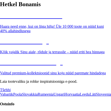
Hetkel Bonamis
Summer Sale kuni -40%
Haara need enne, kui on liiga hilja! Üle 10 000 toote on nüüd kuni
40% allahindlusega
Aed soodushinnaga
Kõik vajalik Sinu aiale, rõdule ja terrassile – nüüd eriti hea hinnaga
Premium soodushinnaga
Valitud premium-kollektsioonid sinu koju nüüd paremate hindadega
Laia tootevaliku ja rohke inspiratsiooniga e-pood.
Tšehhi
Vabariik
Poola
Slovakkia
Rumeenia
Ungari
Horvaatia
Leedu
Läti
Sloveeni
Ostuinfo