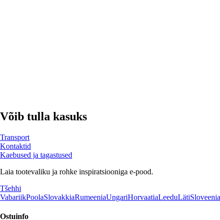
LISA OSTUKORVI
Võib tulla kasuks
Transport
Kontaktid
Kaebused ja tagastused
Laia tootevaliku ja rohke inspiratsiooniga e-pood.
Tšehhi
Vabariik
Poola
Slovakkia
Rumeenia
Ungari
Horvaatia
Leedu
Läti
Sloveeni
Ostuinfo