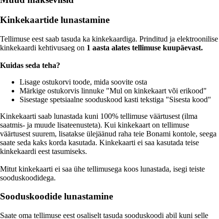
Kinkekaartide lunastamine
Tellimuse eest saab tasuda ka kinkekaardiga. Prinditud ja elektroonilise
kinkekaardi kehtivusaeg on
1 aasta alates tellimuse kuupäevast.
Kuidas seda teha?
Lisage ostukorvi toode, mida soovite osta
Märkige ostukorvis linnuke "Mul on kinkekaart või erikood"
Sisestage spetsiaalne sooduskood kasti tekstiga "Sisesta kood"
Kinkekaarti saab lunastada kuni 100% tellimuse väärtusest (ilma
saatmis- ja muude lisateenusteta). Kui kinkekaart on tellimuse
väärtusest suurem, lisatakse ülejäänud raha teie Bonami kontole, seega
saate seda kaks korda kasutada. Kinkekaarti ei saa kasutada teise
kinkekaardi eest tasumiseks.
Mitut kinkekaarti ei saa ühe tellimusega koos lunastada, isegi teiste
sooduskoodidega.
Sooduskoodide lunastamine
Saate oma tellimuse eest osaliselt tasuda sooduskoodi abil kuni selle