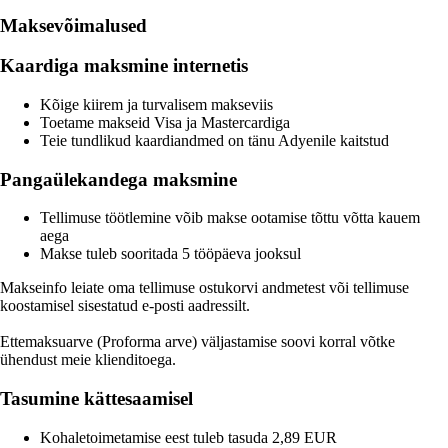
Maksevõimalused
Kaardiga maksmine internetis
Kõige kiirem ja turvalisem makseviis
Toetame makseid Visa ja Mastercardiga
Teie tundlikud kaardiandmed on tänu Adyenile kaitstud
Pangaülekandega maksmine
Tellimuse töötlemine võib makse ootamise tõttu võtta kauem
aega
Makse tuleb sooritada 5 tööpäeva jooksul
Makseinfo leiate oma tellimuse ostukorvi andmetest või tellimuse
koostamisel sisestatud e-posti aadressilt.
Ettemaksuarve (Proforma arve) väljastamise soovi korral võtke
ühendust meie klienditoega.
Tasumine kättesaamisel
Kohaletoimetamise eest tuleb tasuda 2,89 EUR