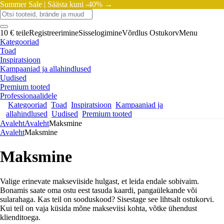
Summer Sale |
Säästa kuni -40% →
10 € teile
Registreerimine
Sisselogimine
Võrdlus
Ostukorv
Menu
Kategooriad
Toad
Inspiratsioon
Kampaaniad ja allahindlused
Uudised
Premium tooted
Professionaalidele
Kategooriad
Toad
Inspiratsioon
Kampaaniad ja
allahindlused
Uudised
Premium tooted
Avaleht
Avaleht
Maksmine
Avaleht
Maksmine
Maksmine
Valige erinevate makseviiside hulgast, et leida endale sobivaim.
Bonamis saate oma ostu eest tasuda kaardi, pangaülekande või
sularahaga. Kas teil on sooduskood? Sisestage see lihtsalt ostukorvi.
Kui teil on vaja küsida mõne makseviisi kohta, võtke ühendust
klienditoega.