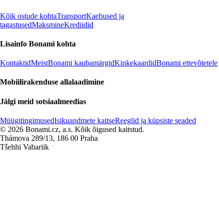
Kõik ostude kohta
Transport
Kaebused ja
tagastused
Maksmine
Krediidid
Lisainfo Bonami kohta
Kontaktid
Meist
Bonami kaubamärgid
Kinkekaardid
Bonami ettevõtetele
Mobiilirakenduse allalaadimine
Jälgi meid sotsiaalmeedias
Müügitingimused
Isikuandmete kaitse
Reeglid ja küpsiste seaded
© 2026 Bonami.cz, a.s. Kõik õigused kaitstud.
Thámova 289/13, 186 00 Praha
Tšehhi Vabariik