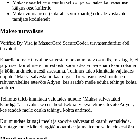
Makske saadetise üleandmisel või personaalse kättesaamise
käigus otse kullerile
Maksevõimalused (sularahas või kaardiga) leiate vastavate
tarnijate kodulehelt
Makse turvalisus
Verified By Visa ja MasterCard SecureCode'i turvastandardite abil
turvatud.
Kaardiandmete turvaline salvestamine on mugav ostuviis, mis tagab, et
järgmisel korral meie juurest ostu sooritades ei pea enam kaarti otsima
ja kõiki andmeid uuesti sisestama. Tellimus tuleb kinnitada vajutades
nupule "Maksa salvestatud kaardiga". Turvalisuse eest hoolitseb
rahvusvaheline ettevõte Adyen, kes saadab meile eduka tehingu kohta
andmed.
Tellimus tuleb kinnitada vajutades nupule "Maksa salvestatud
kaardiga". Turvalisuse eest hoolitseb rahvusvaheline ettevõte Adyen,
kes saadab meile eduka tehingu kohta andmed.
Kui muudate kunagi meelt ja soovite salvestatud kaardi eemaldada,
kirjutage meile klienditugi@bonami.ee ja me teeme selle teie eest ära.
Muud makseviisid