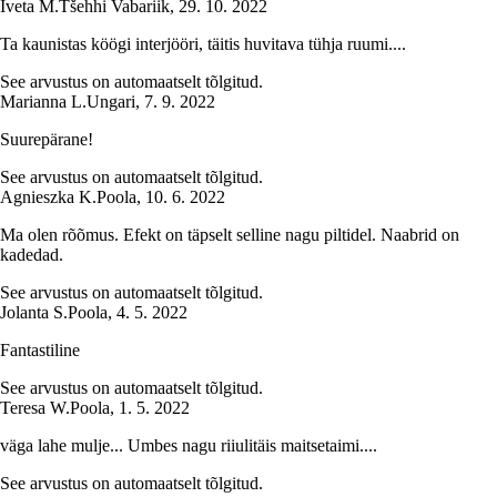
Iveta M.
Tšehhi Vabariik
,
29. 10. 2022
Ta kaunistas köögi interjööri, täitis huvitava tühja ruumi....
See arvustus on automaatselt tõlgitud.
Marianna L.
Ungari
,
7. 9. 2022
Suurepärane!
See arvustus on automaatselt tõlgitud.
Agnieszka K.
Poola
,
10. 6. 2022
Ma olen rõõmus. Efekt on täpselt selline nagu piltidel. Naabrid on
kadedad.
See arvustus on automaatselt tõlgitud.
Jolanta S.
Poola
,
4. 5. 2022
Fantastiline
See arvustus on automaatselt tõlgitud.
Teresa W.
Poola
,
1. 5. 2022
väga lahe mulje... Umbes nagu riiulitäis maitsetaimi....
See arvustus on automaatselt tõlgitud.