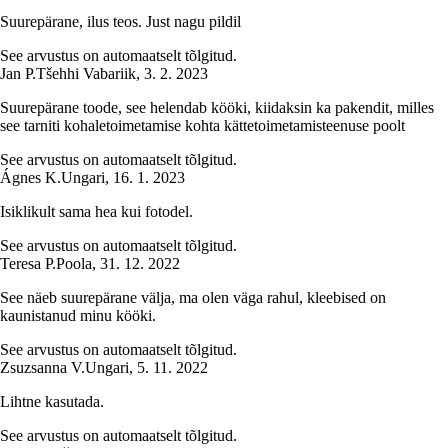
Suurepärane, ilus teos. Just nagu pildil
See arvustus on automaatselt tõlgitud.
Jan P.
Tšehhi Vabariik
,
3. 2. 2023
Suurepärane toode, see helendab kööki, kiidaksin ka pakendit, milles
see tarniti kohaletoimetamise kohta kättetoimetamisteenuse poolt
See arvustus on automaatselt tõlgitud.
Ágnes K.
Ungari
,
16. 1. 2023
Isiklikult sama hea kui fotodel.
See arvustus on automaatselt tõlgitud.
Teresa P.
Poola
,
31. 12. 2022
See näeb suurepärane välja, ma olen väga rahul, kleebised on
kaunistanud minu kööki.
See arvustus on automaatselt tõlgitud.
Zsuzsanna V.
Ungari
,
5. 11. 2022
Lihtne kasutada.
See arvustus on automaatselt tõlgitud.