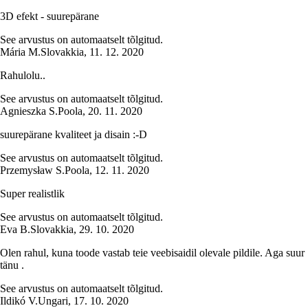
3D efekt - suurepärane
See arvustus on automaatselt tõlgitud.
Mária M.
Slovakkia
,
11. 12. 2020
Rahulolu..
See arvustus on automaatselt tõlgitud.
Agnieszka S.
Poola
,
20. 11. 2020
suurepärane kvaliteet ja disain :-D
See arvustus on automaatselt tõlgitud.
Przemysław S.
Poola
,
12. 11. 2020
Super realistlik
See arvustus on automaatselt tõlgitud.
Eva B.
Slovakkia
,
29. 10. 2020
Olen rahul, kuna toode vastab teie veebisaidil olevale pildile. Aga suur
tänu .
See arvustus on automaatselt tõlgitud.
Ildikó V.
Ungari
,
17. 10. 2020