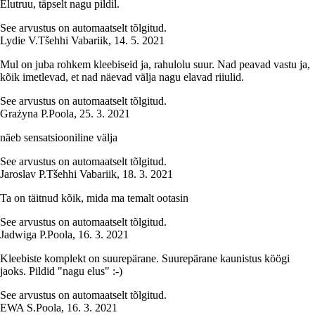
Elutruu, täpselt nagu pildil.
See arvustus on automaatselt tõlgitud.
Lydie V.
Tšehhi Vabariik
,
14. 5. 2021
Mul on juba rohkem kleebiseid ja, rahulolu suur. Nad peavad vastu ja,
kõik imetlevad, et nad näevad välja nagu elavad riiulid.
See arvustus on automaatselt tõlgitud.
Grażyna P.
Poola
,
25. 3. 2021
näeb sensatsiooniline välja
See arvustus on automaatselt tõlgitud.
Jaroslav P.
Tšehhi Vabariik
,
18. 3. 2021
Ta on täitnud kõik, mida ma temalt ootasin
See arvustus on automaatselt tõlgitud.
Jadwiga P.
Poola
,
16. 3. 2021
Kleebiste komplekt on suurepärane. Suurepärane kaunistus köögi
jaoks. Pildid "nagu elus" :-)
See arvustus on automaatselt tõlgitud.
EWA S.
Poola
,
16. 3. 2021