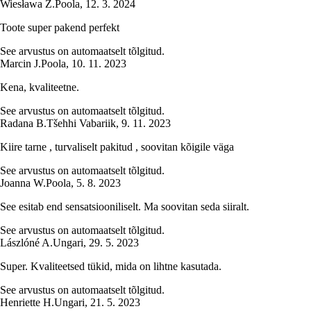
Wiesława Z.
Poola
,
12. 3. 2024
Toote super pakend perfekt
See arvustus on automaatselt tõlgitud.
Marcin J.
Poola
,
10. 11. 2023
Kena, kvaliteetne.
See arvustus on automaatselt tõlgitud.
Radana B.
Tšehhi Vabariik
,
9. 11. 2023
Kiire tarne , turvaliselt pakitud , soovitan kõigile väga
See arvustus on automaatselt tõlgitud.
Joanna W.
Poola
,
5. 8. 2023
See esitab end sensatsiooniliselt. Ma soovitan seda siiralt.
See arvustus on automaatselt tõlgitud.
Lászlóné A.
Ungari
,
29. 5. 2023
Super. Kvaliteetsed tükid, mida on lihtne kasutada.
See arvustus on automaatselt tõlgitud.
Henriette H.
Ungari
,
21. 5. 2023