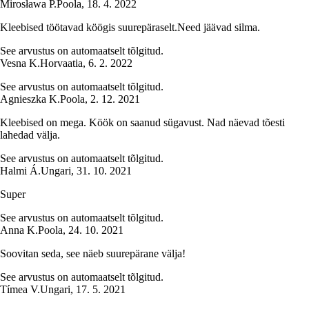
Mirosława P.
Poola
,
18. 4. 2022
Kleebised töötavad köögis suurepäraselt.Need jäävad silma.
See arvustus on automaatselt tõlgitud.
Vesna K.
Horvaatia
,
6. 2. 2022
See arvustus on automaatselt tõlgitud.
Agnieszka K.
Poola
,
2. 12. 2021
Kleebised on mega. Köök on saanud sügavust. Nad näevad tõesti
lahedad välja.
See arvustus on automaatselt tõlgitud.
Halmi Á.
Ungari
,
31. 10. 2021
Super
See arvustus on automaatselt tõlgitud.
Anna K.
Poola
,
24. 10. 2021
Soovitan seda, see näeb suurepärane välja!
See arvustus on automaatselt tõlgitud.
Tímea V.
Ungari
,
17. 5. 2021