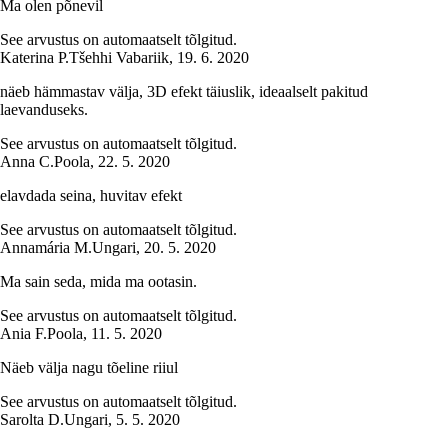
Ma olen põnevil
See arvustus on automaatselt tõlgitud.
Katerina P.
Tšehhi Vabariik
,
19. 6. 2020
näeb hämmastav välja, 3D efekt täiuslik, ideaalselt pakitud
laevanduseks.
See arvustus on automaatselt tõlgitud.
Anna C.
Poola
,
22. 5. 2020
elavdada seina, huvitav efekt
See arvustus on automaatselt tõlgitud.
Annamária M.
Ungari
,
20. 5. 2020
Ma sain seda, mida ma ootasin.
See arvustus on automaatselt tõlgitud.
Ania F.
Poola
,
11. 5. 2020
Näeb välja nagu tõeline riiul
See arvustus on automaatselt tõlgitud.
Sarolta D.
Ungari
,
5. 5. 2020