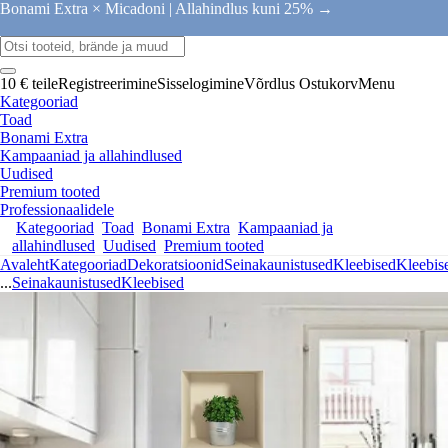
Bonami Extra × Micadoni |
Allahindlus kuni 25% →
10 € teile
Registreerimine
Sisselogimine
Võrdlus
Ostukorv
Menu
Kategooriad
Toad
Bonami Extra
Kampaaniad ja allahindlused
Uudised
Premium tooted
Professionaalidele
Kategooriad
Toad
Bonami Extra
Kampaaniad ja
allahindlused
Uudised
Premium tooted
Avaleht
Kategooriad
Dekoratsioonid
Seinakaunistused
Kleebised
Kleebis
...
Seinakaunistused
Kleebised