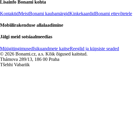
Lisainfo Bonami kohta
Kontaktid
Meist
Bonami kaubamärgid
Kinkekaardid
Bonami ettevõtetele
Mobiilirakenduse allalaadimine
Jälgi meid sotsiaalmeedias
Müügitingimused
Isikuandmete kaitse
Reeglid ja küpsiste seaded
© 2026 Bonami.cz, a.s. Kõik õigused kaitstud.
Thámova 289/13, 186 00 Praha
Tšehhi Vabariik