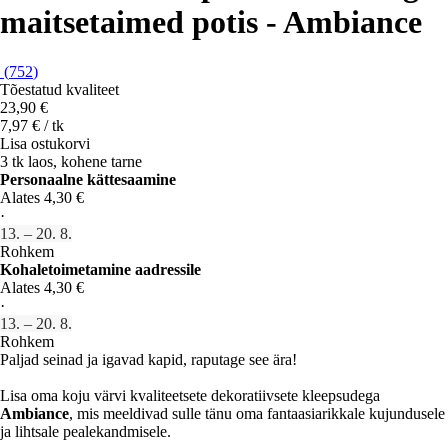
maitsetaimed potis - Ambiance
(
752
)
Tõestatud kvaliteet
23,90 €
7,97 € / tk
Lisa ostukorvi
3 tk laos, kohene tarne
Personaalne kättesaamine
Alates 4,30 €
·
13. – 20. 8.
Rohkem
Kohaletoimetamine aadressile
Alates 4,30 €
·
13. – 20. 8.
Rohkem
Paljad seinad ja igavad kapid, raputage see ära!
Lisa oma koju värvi kvaliteetsete dekoratiivsete kleepsudega
Ambiance
, mis meeldivad sulle tänu oma fantaasiarikkale kujundusele
ja lihtsale pealekandmisele.