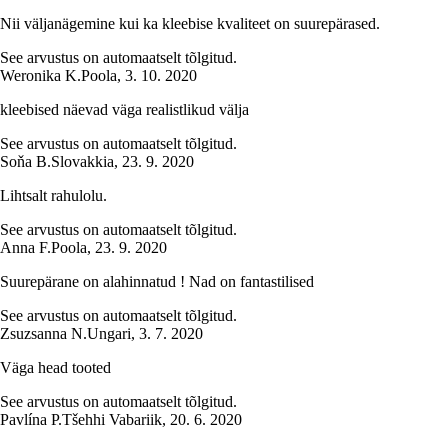
Nii väljanägemine kui ka kleebise kvaliteet on suurepärased.
See arvustus on automaatselt tõlgitud.
Weronika K.
Poola
,
3. 10. 2020
kleebised näevad väga realistlikud välja
See arvustus on automaatselt tõlgitud.
Soňa B.
Slovakkia
,
23. 9. 2020
Lihtsalt rahulolu.
See arvustus on automaatselt tõlgitud.
Anna F.
Poola
,
23. 9. 2020
Suurepärane on alahinnatud ! Nad on fantastilised
See arvustus on automaatselt tõlgitud.
Zsuzsanna N.
Ungari
,
3. 7. 2020
Väga head tooted
See arvustus on automaatselt tõlgitud.
Pavlína P.
Tšehhi Vabariik
,
20. 6. 2020