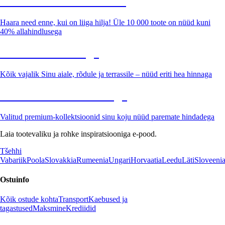
Summer Sale kuni -40%
Haara need enne, kui on liiga hilja! Üle 10 000 toote on nüüd kuni
40% allahindlusega
Aed soodushinnaga
Kõik vajalik Sinu aiale, rõdule ja terrassile – nüüd eriti hea hinnaga
Premium soodushinnaga
Valitud premium-kollektsioonid sinu koju nüüd paremate hindadega
Laia tootevaliku ja rohke inspiratsiooniga e-pood.
Tšehhi
Vabariik
Poola
Slovakkia
Rumeenia
Ungari
Horvaatia
Leedu
Läti
Sloveeni
Ostuinfo
Kõik ostude kohta
Transport
Kaebused ja
tagastused
Maksmine
Krediidid