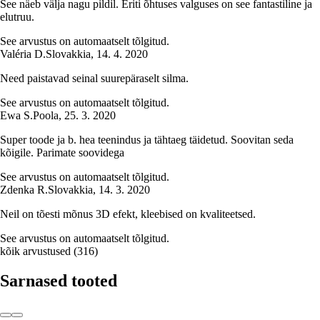
See näeb välja nagu pildil. Eriti õhtuses valguses on see fantastiline ja
elutruu.
See arvustus on automaatselt tõlgitud.
Valéria D.
Slovakkia
,
14. 4. 2020
Need paistavad seinal suurepäraselt silma.
See arvustus on automaatselt tõlgitud.
Ewa S.
Poola
,
25. 3. 2020
Super toode ja b. hea teenindus ja tähtaeg täidetud. Soovitan seda
kõigile. Parimate soovidega
See arvustus on automaatselt tõlgitud.
Zdenka R.
Slovakkia
,
14. 3. 2020
Neil on tõesti mõnus 3D efekt, kleebised on kvaliteetsed.
See arvustus on automaatselt tõlgitud.
kõik arvustused
(
316
)
Sarnased tooted