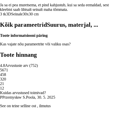
Ja sa ei pea muretsema, et pind kahjustub, kui sa seda eemaldad, sest
kleebist saab lihtsalt seinalt maha tõmmata.
3 tk
3D
Seinale
30x30 cm
Kõik parameetrid
Suurus, materjal, ...
Toote informatsiooni päring
Kas vajate nõu parameetrite või valiku osas?
Toote hinnang
4.8
Arvustuste arv
(
752
)
5
671
4
58
3
20
2
1
1
2
Kuidas arvustused toimivad?
P
Przemysław S.
Poola
,
30. 5. 2025
See on teine selline ost , ilmutus