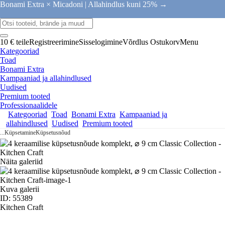
Bonami Extra × Micadoni |
Allahindlus kuni 25% →
10 € teile
Registreerimine
Sisselogimine
Võrdlus
Ostukorv
Menu
Kategooriad
Toad
Bonami Extra
Kampaaniad ja allahindlused
Uudised
Premium tooted
Professionaalidele
Kategooriad
Toad
Bonami Extra
Kampaaniad ja
allahindlused
Uudised
Premium tooted
...
Küpsetamine
Küpsetusnõud
Näita galeriid
Kuva galerii
ID: 55389
Kitchen Craft