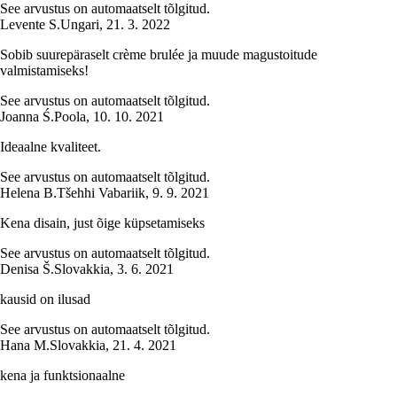
See arvustus on automaatselt tõlgitud.
Levente S.
Ungari
,
21. 3. 2022
Sobib suurepäraselt crème brulée ja muude magustoitude
valmistamiseks!
See arvustus on automaatselt tõlgitud.
Joanna Ś.
Poola
,
10. 10. 2021
Ideaalne kvaliteet.
See arvustus on automaatselt tõlgitud.
Helena B.
Tšehhi Vabariik
,
9. 9. 2021
Kena disain, just õige küpsetamiseks
See arvustus on automaatselt tõlgitud.
Denisa Š.
Slovakkia
,
3. 6. 2021
kausid on ilusad
See arvustus on automaatselt tõlgitud.
Hana M.
Slovakkia
,
21. 4. 2021
kena ja funktsionaalne