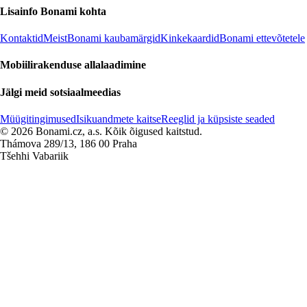
Lisainfo Bonami kohta
Kontaktid
Meist
Bonami kaubamärgid
Kinkekaardid
Bonami ettevõtetele
Mobiilirakenduse allalaadimine
Jälgi meid sotsiaalmeedias
Müügitingimused
Isikuandmete kaitse
Reeglid ja küpsiste seaded
© 2026 Bonami.cz, a.s. Kõik õigused kaitstud.
Thámova 289/13, 186 00 Praha
Tšehhi Vabariik