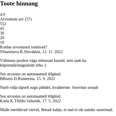
Toote hinnang
4.9
Arvustuste arv
(
57
)
5
52
4
5
3
0
2
0
1
0
Kuidas arvustused toimivad?
S
Stanislava R.
Slovakkia
,
12. 11. 2022
Välimuse poolest väga mõnusad kausid, neis saab ka
küpsetada/magustoite teha :)
See arvustus on automaatselt tõlgitud.
B
Boros D.
Rumeenia
,
15. 9. 2022
Näeb välja täpselt nagu piltidel, kvaliteetne. Soovitan soojalt
See arvustus on automaatselt tõlgitud.
Karla K.
Tšehhi Vabariik
,
17. 5. 2022
Mulle meeldivad värvid, lihtsalt kahju, et nad ei ole natuke suuremad.