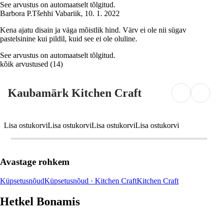
See arvustus on automaatselt tõlgitud.
Barbora P.
Tšehhi Vabariik
,
10. 1. 2022
Kena ajatu disain ja väga mõistlik hind. Värv ei ole nii sügav
pastelsinine kui pildil, kuid see ei ole oluline.
See arvustus on automaatselt tõlgitud.
kõik arvustused
(
14
)
Kaubamärk Kitchen Craft
Lisa ostukorvi
Lisa ostukorvi
Lisa ostukorvi
Lisa ostukorvi
Avastage rohkem
Küpsetusnõud
Küpsetusnõud · Kitchen Craft
Kitchen Craft
Hetkel Bonamis