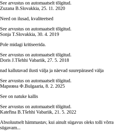
See arvustus on automaatselt tõlgitud.
Zuzana B.
Slovakkia
,
25. 11. 2020
Need on ilusad, kvaliteetsed
See arvustus on automaatselt tõlgitud.
Sonja T.
Slovakkia
,
30. 4. 2019
Pole midagi kritiseerida.
See arvustus on automaatselt tõlgitud.
Doris J.
Tšehhi Vabariik
,
27. 5. 2018
nad kallutavad ilusti välja ja näevad suurepärased välja
See arvustus on automaatselt tõlgitud.
Марияна Ф.
Bulgaaria
,
8. 2. 2025
See on natuke kallis
See arvustus on automaatselt tõlgitud.
Kateřina B.
Tšehhi Vabariik
,
21. 5. 2022
Absoluutselt hämmastav, kui ainult sügavus oleks tolli võrra
sügavam...