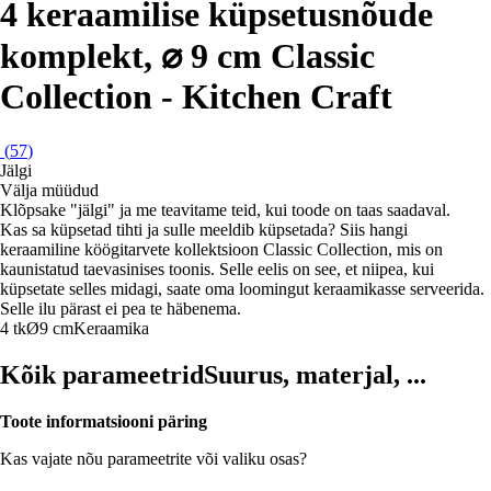
4 keraamilise küpsetusnõude
komplekt, ⌀ 9 cm Classic
Collection - Kitchen Craft
(
57
)
Jälgi
Välja müüdud
Klõpsake "jälgi" ja me teavitame teid, kui toode on taas saadaval.
Kas sa küpsetad tihti ja sulle meeldib küpsetada? Siis hangi
keraamiline köögitarvete kollektsioon Classic Collection, mis on
kaunistatud taevasinises toonis. Selle eelis on see, et niipea, kui
küpsetate selles midagi, saate oma loomingut keraamikasse serveerida.
Selle ilu pärast ei pea te häbenema.
4 tk
Ø9 cm
Keraamika
Kõik parameetrid
Suurus, materjal, ...
Toote informatsiooni päring
Kas vajate nõu parameetrite või valiku osas?