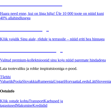
Summer Sale kuni -40%
Haara need enne, kui on liiga hilja! Üle 10 000 toote on nüüd kuni
40% allahindlusega
Aed soodushinnaga
Kõik vajalik Sinu aiale, rõdule ja terrassile – nüüd eriti hea hinnaga
Premium soodushinnaga
Valitud premium-kollektsioonid sinu koju nüüd paremate hindadega
Laia tootevaliku ja rohke inspiratsiooniga e-pood.
Tšehhi
Vabariik
Poola
Slovakkia
Rumeenia
Ungari
Horvaatia
Leedu
Läti
Sloveeni
Ostuinfo
Kõik ostude kohta
Transport
Kaebused ja
tagastused
Maksmine
Krediidid