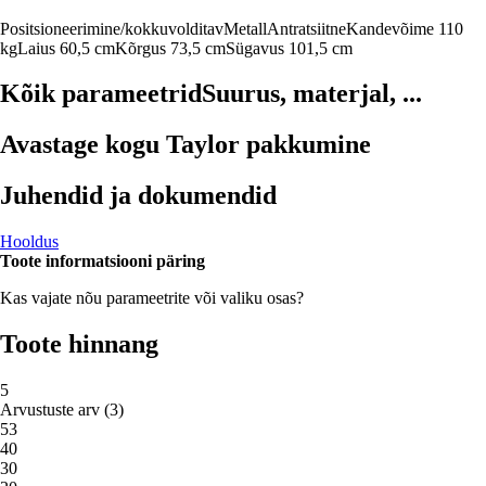
Positsioneerimine/kokkuvolditav
Metall
Antratsiitne
Kandevõime 110
kg
Laius 60,5 cm
Kõrgus 73,5 cm
Sügavus 101,5 cm
Kõik parameetrid
Suurus, materjal, ...
Avastage kogu Taylor pakkumine
Juhendid ja dokumendid
Hooldus
Toote informatsiooni päring
Kas vajate nõu parameetrite või valiku osas?
Toote hinnang
5
Arvustuste arv
(
3
)
5
3
4
0
3
0