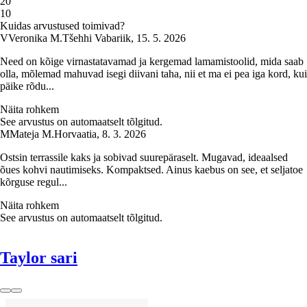
2
0
1
0
Kuidas arvustused toimivad?
V
Veronika M.
Tšehhi Vabariik
,
15. 5. 2026
Need on kõige virnastatavamad ja kergemad lamamistoolid, mida saab
olla, mõlemad mahuvad isegi diivani taha, nii et ma ei pea iga kord, kui
päike rõdu...
Näita rohkem
See arvustus on automaatselt tõlgitud.
M
Mateja M.
Horvaatia
,
8. 3. 2026
Ostsin terrassile kaks ja sobivad suurepäraselt. Mugavad, ideaalsed
õues kohvi nautimiseks. Kompaktsed. Ainus kaebus on see, et seljatoe
kõrguse regul...
Näita rohkem
See arvustus on automaatselt tõlgitud.
Taylor sari