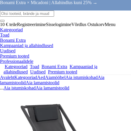
Bonami Extra × Micadoni |
Allahindlus kuni 25% →
10 € teile
Registreerimine
Sisselogimine
Võrdlus
Ostukorv
Menu
Kategooriad
Toad
Bonami Extra
Kampaaniad ja allahindlused
Uudised
Premium tooted
Professionaalidele
Kategooriad
Toad
Bonami Extra
Kampaaniad ja
allahindlused
Uudised
Premium tooted
Avaleht
Kategooriad
Aed
Aiamööbel
Aia istumiskohad
Aia
lamamistoolid
Aia lamamistoolid
...
Aia istumiskohad
Aia lamamistoolid