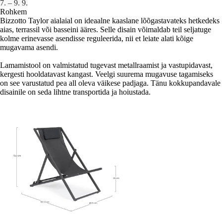
7. – 9. 9.
Rohkem
Bizzotto Taylor aialaial on ideaalne kaaslane lõõgastavateks hetkedeks
aias, terrassil või basseini ääres. Selle disain võimaldab teil seljatuge
kolme erinevasse asendisse reguleerida, nii et leiate alati kõige
mugavama asendi.
Lamamistool on valmistatud tugevast metallraamist ja vastupidavast,
kergesti hooldatavast kangast. Veelgi suurema mugavuse tagamiseks
on see varustatud pea all oleva väikese padjaga. Tänu kokkupandavale
disainile on seda lihtne transportida ja hoiustada.