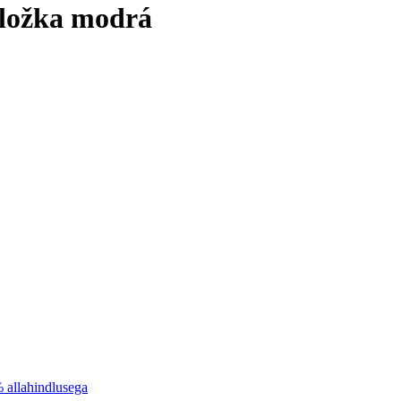
dložka modrá
% allahindlusega