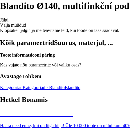
Blandito Ø140, multifinkční po
Jälgi
Välja müüdud
Klõpsake "jälgi" ja me teavitame teid, kui toode on taas saadaval.
Kõik parameetrid
Suurus, materjal, ...
Toote informatsiooni päring
Kas vajate nõu parameetrite või valiku osas?
Avastage rohkem
Kategooriad
Kategooriad · Blandito
Blandito
Hetkel Bonamis
Summer Sale kuni -40%
Haara need enne, kui on liiga hilja! Üle 10 000 toote on nüüd kuni 40