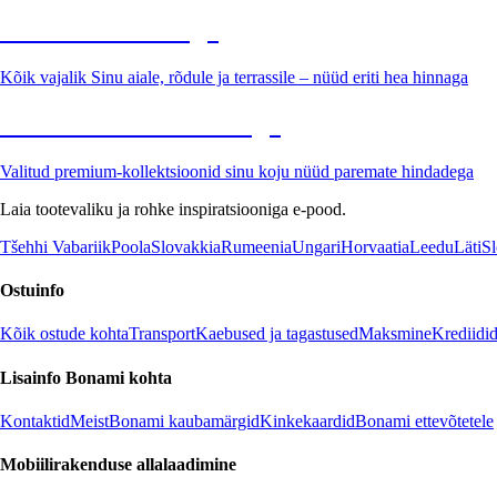
Aed soodushinnaga
Kõik vajalik Sinu aiale, rõdule ja terrassile – nüüd eriti hea hinnaga
Premium soodushinnaga
Valitud premium-kollektsioonid sinu koju nüüd paremate hindadega
Laia tootevaliku ja rohke inspiratsiooniga e-pood.
Tšehhi Vabariik
Poola
Slovakkia
Rumeenia
Ungari
Horvaatia
Leedu
Läti
Sl
Ostuinfo
Kõik ostude kohta
Transport
Kaebused ja tagastused
Maksmine
Krediidi
Lisainfo Bonami kohta
Kontaktid
Meist
Bonami kaubamärgid
Kinkekaardid
Bonami ettevõtetele
Mobiilirakenduse allalaadimine