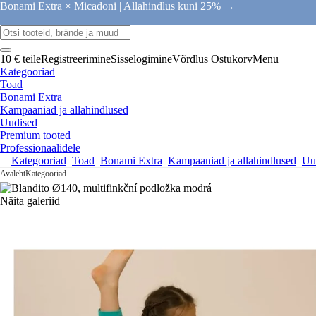
Bonami Extra × Micadoni |
Allahindlus kuni 25% →
10 € teile
Registreerimine
Sisselogimine
Võrdlus
Ostukorv
Menu
Kategooriad
Toad
Bonami Extra
Kampaaniad ja allahindlused
Uudised
Premium tooted
Professionaalidele
Kategooriad
Toad
Bonami Extra
Kampaaniad ja allahindlused
Uu
Avaleht
Kategooriad
Näita galeriid