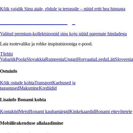
Kõik vajalik Sinu aiale, rõdule ja terrassile – nüüd eriti hea hinnaga
Premium soodushinnaga
Valitud premium-kollektsioonid sinu koju nüüd paremate hindadega
Laia tootevaliku ja rohke inspiratsiooniga e-pood.
Tšehhi
Vabariik
Poola
Slovakkia
Rumeenia
Ungari
Horvaatia
Leedu
Läti
Sloveeni
Ostuinfo
Kõik ostude kohta
Transport
Kaebused ja
tagastused
Maksmine
Krediidid
Lisainfo Bonami kohta
Kontaktid
Meist
Bonami kaubamärgid
Kinkekaardid
Bonami ettevõtetele
Mobiilirakenduse allalaadimine