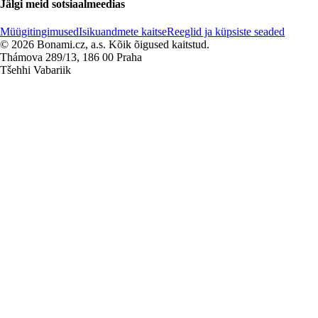
Jälgi meid sotsiaalmeedias
Müügitingimused
Isikuandmete kaitse
Reeglid ja küpsiste seaded
© 2026 Bonami.cz, a.s. Kõik õigused kaitstud.
Thámova 289/13, 186 00 Praha
Tšehhi Vabariik