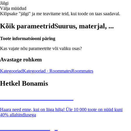
Jälgi
Välja müüdud
Klõpsake "jälgi" ja me teavitame teid, kui toode on taas saadaval.
Kõik parameetrid
Suurus, materjal, ...
Toote informatsiooni päring
Kas vajate nõu parameetrite või valiku osas?
Avastage rohkem
Kategooriad
Kategooriad · Roommates
Roommates
Hetkel Bonamis
Summer Sale kuni -40%
Haara need enne, kui on liiga hilja! Üle 10 000 toote on nüüd kuni
40% allahindlusega
Aed soodushinnaga