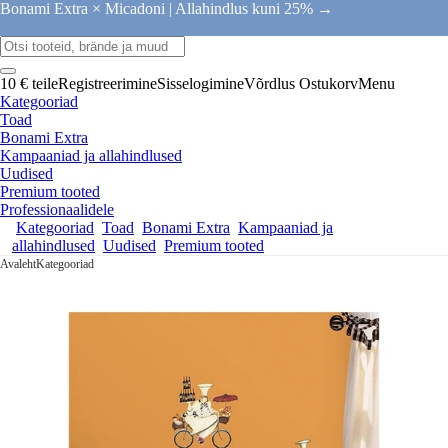
Bonami Extra × Micadoni |
Allahindlus kuni 25% →
10 € teile
Registreerimine
Sisselogimine
Võrdlus
Ostukorv
Menu
Kategooriad
Toad
Bonami Extra
Kampaaniad ja allahindlused
Uudised
Premium tooted
Professionaalidele
Kategooriad
Toad
Bonami Extra
Kampaaniad ja
allahindlused
Uudised
Premium tooted
Avaleht
Kategooriad