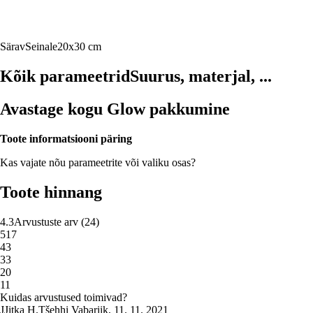
Särav
Seinale
20x30 cm
Kõik parameetrid
Suurus, materjal, ...
Avastage kogu Glow pakkumine
Toote informatsiooni päring
Kas vajate nõu parameetrite või valiku osas?
Toote hinnang
4.3
Arvustuste arv
(
24
)
5
17
4
3
3
3
2
0
1
1
Kuidas arvustused toimivad?
J
Jitka H.
Tšehhi Vabariik
,
11. 11. 2021