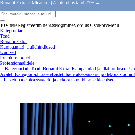
Bonami Extra × Micadoni |
Allahindlus kuni 25% →
10 € teile
Registreerimine
Sisselogimine
Võrdlus
Ostukorv
Menu
Kategooriad
Toad
Bonami Extra
Kampaaniad ja allahindlused
Uudised
Premium tooted
Professionaalidele
Kategooriad
Toad
Bonami Extra
Kampaaniad ja allahindlused
Uu
Avaleht
Kategooriad
Lastele
Lastetubade aksessuaarid ja dekoratsioonid
...
Lastetubade aksessuaarid ja dekoratsioonid
Laste kleebised