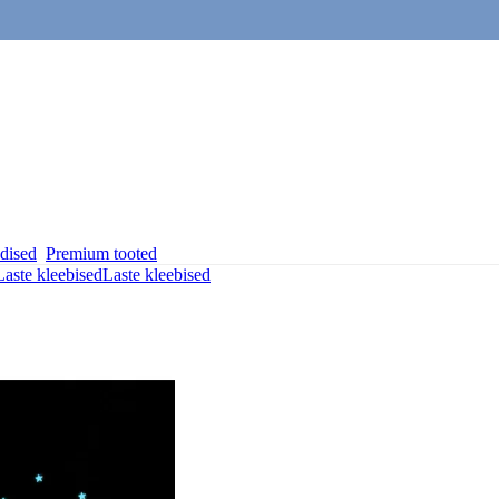
dised
Premium tooted
Laste kleebised
Laste kleebised