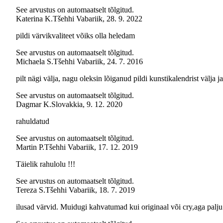
See arvustus on automaatselt tõlgitud.
Katerina K.
Tšehhi Vabariik
,
28. 9. 2022
pildi värvikvaliteet võiks olla heledam
See arvustus on automaatselt tõlgitud.
Michaela S.
Tšehhi Vabariik
,
24. 7. 2016
pilt nägi välja, nagu oleksin lõiganud pildi kunstikalendrist välja j
See arvustus on automaatselt tõlgitud.
Dagmar K.
Slovakkia
,
9. 12. 2020
rahuldatud
See arvustus on automaatselt tõlgitud.
Martin P.
Tšehhi Vabariik
,
17. 12. 2019
Täielik rahulolu !!!
See arvustus on automaatselt tõlgitud.
Tereza S.
Tšehhi Vabariik
,
18. 7. 2019
ilusad värvid. Muidugi kahvatumad kui originaal või cry,aga palj