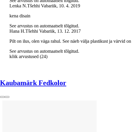
See arvustus on automaatselt tõlgitud.
Lenka N.
Tšehhi Vabariik
,
10. 4. 2019
kena disain
See arvustus on automaatselt tõlgitud.
Hana H.
Tšehhi Vabariik
,
13. 12. 2017
Pilt on ilus, olen väga rahul. See näeb välja plastikust ja värvid on
See arvustus on automaatselt tõlgitud.
kõik arvustused
(
24
)
Kaubamärk Fedkolor