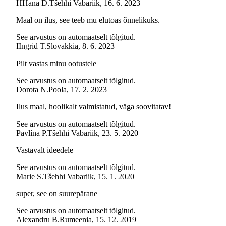
H
Hana D.
Tšehhi Vabariik
,
16. 6. 2023
Maal on ilus, see teeb mu elutoas õnnelikuks.
See arvustus on automaatselt tõlgitud.
I
Ingrid T.
Slovakkia
,
8. 6. 2023
Pilt vastas minu ootustele
See arvustus on automaatselt tõlgitud.
Dorota N.
Poola
,
17. 2. 2023
Ilus maal, hoolikalt valmistatud, väga soovitatav!
See arvustus on automaatselt tõlgitud.
Pavlína P.
Tšehhi Vabariik
,
23. 5. 2020
Vastavalt ideedele
See arvustus on automaatselt tõlgitud.
Marie S.
Tšehhi Vabariik
,
15. 1. 2020
super, see on suurepärane
See arvustus on automaatselt tõlgitud.
Alexandru B.
Rumeenia
,
15. 12. 2019