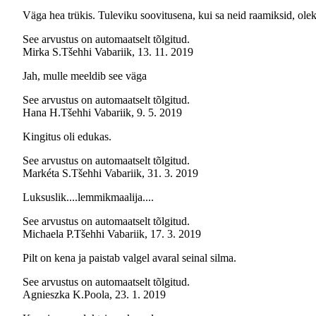
Väga hea trükis. Tuleviku soovitusena, kui sa neid raamiksid, olek
See arvustus on automaatselt tõlgitud.
Mirka S.
Tšehhi Vabariik
,
13. 11. 2019
Jah, mulle meeldib see väga
See arvustus on automaatselt tõlgitud.
Hana H.
Tšehhi Vabariik
,
9. 5. 2019
Kingitus oli edukas.
See arvustus on automaatselt tõlgitud.
Markéta S.
Tšehhi Vabariik
,
31. 3. 2019
Luksuslik....lemmikmaalija....
See arvustus on automaatselt tõlgitud.
Michaela P.
Tšehhi Vabariik
,
17. 3. 2019
Pilt on kena ja paistab valgel avaral seinal silma.
See arvustus on automaatselt tõlgitud.
Agnieszka K.
Poola
,
23. 1. 2019