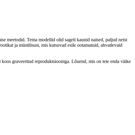
e meetodid. Tema modellid olid sageli kaunid naised, paljud neist
ootikat ja müstilisust, mis kutsuvad esile ootamatuid, ahvatlevaid
dil koos graveeritud reproduktsiooniga. Lõuend, mis on teie enda väike