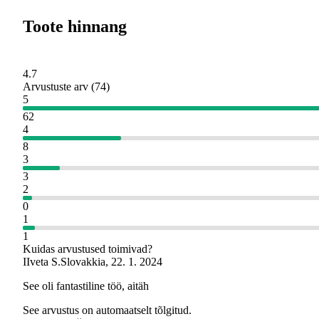
Toote hinnang
4.7
Arvustuste arv
(
74
)
5
62
4
8
3
3
2
0
1
1
Kuidas arvustused toimivad?
I
Iveta S.
Slovakkia
,
22. 1. 2024
See oli fantastiline töö, aitäh
See arvustus on automaatselt tõlgitud.