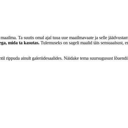
ilma. Ta suutis omal ajal tuua uue maailmavaate ja selle jäädvustamis
ega, mida ta kasutas.
Tulemuseks on sageli maalid täis sensuaalsust, er
imtil rippuda ainult galeriidesaalides. Näidake tema suursugusust lõuen
.