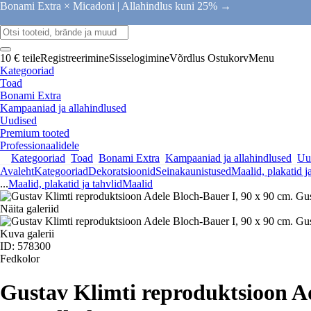
Bonami Extra × Micadoni |
Allahindlus kuni 25% →
10 € teile
Registreerimine
Sisselogimine
Võrdlus
Ostukorv
Menu
Kategooriad
Toad
Bonami Extra
Kampaaniad ja allahindlused
Uudised
Premium tooted
Professionaalidele
Kategooriad
Toad
Bonami Extra
Kampaaniad ja allahindlused
Uu
Avaleht
Kategooriad
Dekoratsioonid
Seinakaunistused
Maalid, plakatid j
...
Maalid, plakatid ja tahvlid
Maalid
Näita galeriid
Kuva galerii
ID: 578300
Fedkolor
Gustav Klimti reproduktsioon Ad