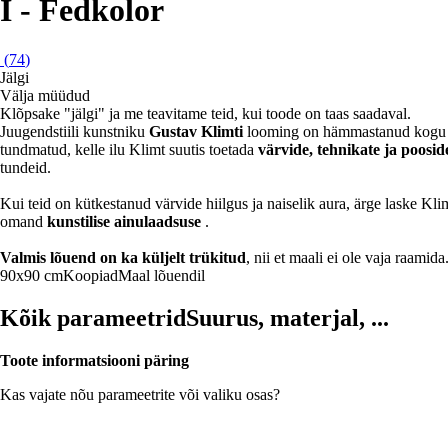
I - Fedkolor
(
74
)
Jälgi
Välja müüdud
Klõpsake "jälgi" ja me teavitame teid, kui toode on taas saadaval.
Juugendstiili kunstniku
Gustav Klimti
looming on hämmastanud kogu maa
tundmatud, kelle ilu Klimt suutis toetada
värvide, tehnikate ja poosid
tundeid.
Kui teid on kütkestanud värvide hiilgus ja naiselik aura, ärge laske Kl
omand
kunstilise ainulaadsuse
.
Valmis lõuend on ka küljelt trükitud
, nii et maali ei ole vaja raamida
90x90 cm
Koopiad
Maal lõuendil
Kõik parameetrid
Suurus, materjal, ...
Toote informatsiooni päring
Kas vajate nõu parameetrite või valiku osas?