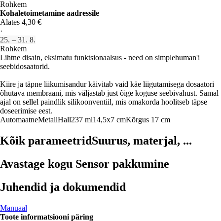
Rohkem
Kohaletoimetamine aadressile
Alates 4,30 €
·
25. – 31. 8.
Rohkem
Lihtne disain, eksimatu funktsionaalsus - need on simplehuman'i
seebidosaatorid.
Kiire ja täpne liikumisandur käivitab vaid käe liigutamisega dosaatori
õhutava membraani, mis väljastab just õige koguse seebivahust. Samal
ajal on sellel paindlik silikoonventiil, mis omakorda hoolitseb täpse
doseerimise eest.
Automaatne
Metall
Hall
237 ml
14,5x7 cm
Kõrgus 17 cm
Kõik parameetrid
Suurus, materjal, ...
Avastage kogu Sensor pakkumine
Juhendid ja dokumendid
Manuaal
Toote informatsiooni päring