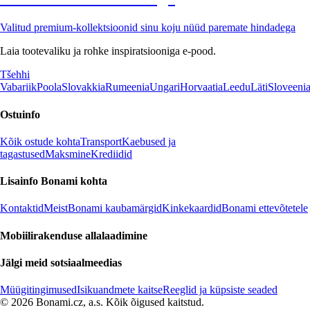
Valitud premium-kollektsioonid sinu koju nüüd paremate hindadega
Laia tootevaliku ja rohke inspiratsiooniga e-pood.
Tšehhi
Vabariik
Poola
Slovakkia
Rumeenia
Ungari
Horvaatia
Leedu
Läti
Sloveeni
Ostuinfo
Kõik ostude kohta
Transport
Kaebused ja
tagastused
Maksmine
Krediidid
Lisainfo Bonami kohta
Kontaktid
Meist
Bonami kaubamärgid
Kinkekaardid
Bonami ettevõtetele
Mobiilirakenduse allalaadimine
Jälgi meid sotsiaalmeedias
Müügitingimused
Isikuandmete kaitse
Reeglid ja küpsiste seaded
© 2026 Bonami.cz, a.s. Kõik õigused kaitstud.