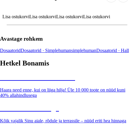
Lisa ostukorvi
Lisa ostukorvi
Lisa ostukorvi
Lisa ostukorvi
Avastage rohkem
Dosaatorid
Dosaatorid · Simplehuman
simplehuman
Dosaatorid · Hall
Hetkel Bonamis
Summer Sale kuni -40%
Haara need enne, kui on liiga hilja! Üle 10 000 toote on nüüd kuni
40% allahindlusega
Aed soodushinnaga
Kõik vajalik Sinu aiale, rõdule ja terrassile – nüüd eriti hea hinnaga
Premium soodushinnaga