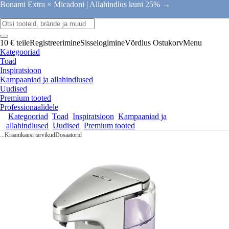
Bonami Extra × Micadoni |
Allahindlus kuni 25% →
10 € teile
Registreerimine
Sisselogimine
Võrdlus
Ostukorv
Menu
Kategooriad
Toad
Inspiratsioon
Kampaaniad ja allahindlused
Uudised
Premium tooted
Professionaalidele
Kategooriad
Toad
Inspiratsioon
Kampaaniad ja
allahindlused
Uudised
Premium tooted
...
Kraanikausi tarvikud
Dosaatorid