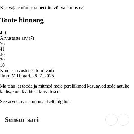
Kas vajate nõu parameetrite või valiku osas?
Toote hinnang
4.9
Arvustuste arv
(
7
)
5
6
4
1
3
0
2
0
1
0
Kuidas arvustused toimivad?
I
Imre M.
Ungari
,
28. 7. 2025
Ma tean, et toode ja mitmed meie pereliikmed kasutavad seda natuke
kallis, kuid kvaliteet korvab seda
See arvustus on automaatselt tõlgitud.
Sensor sari