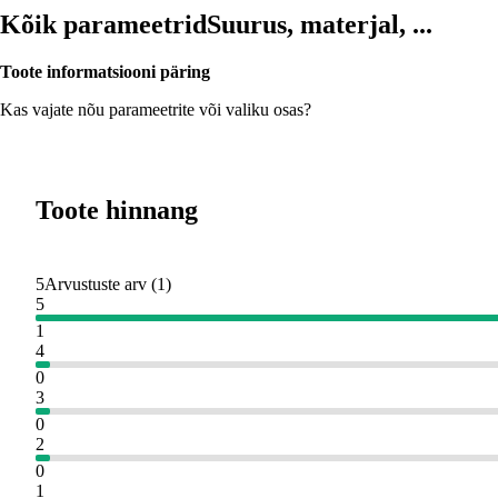
Kõik parameetrid
Suurus, materjal, ...
Toote informatsiooni päring
Kas vajate nõu parameetrite või valiku osas?
Toote hinnang
5
Arvustuste arv
(
1
)
5
1
4
0
3
0
2
0
1