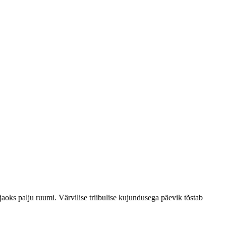
oks palju ruumi. Värvilise triibulise kujundusega päevik tõstab