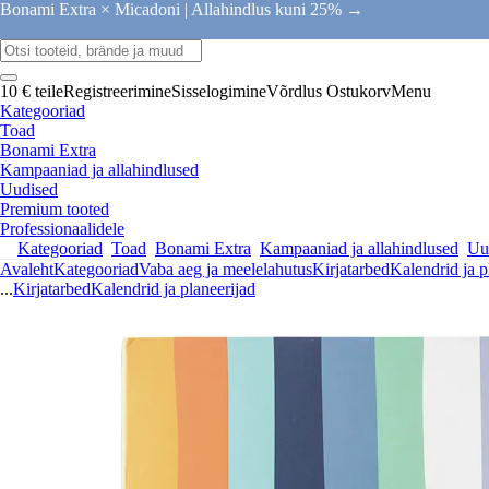
Bonami Extra × Micadoni |
Allahindlus kuni 25% →
10 € teile
Registreerimine
Sisselogimine
Võrdlus
Ostukorv
Menu
Kategooriad
Toad
Bonami Extra
Kampaaniad ja allahindlused
Uudised
Premium tooted
Professionaalidele
Kategooriad
Toad
Bonami Extra
Kampaaniad ja allahindlused
Uu
Avaleht
Kategooriad
Vaba aeg ja meelelahutus
Kirjatarbed
Kalendrid ja p
...
Kirjatarbed
Kalendrid ja planeerijad