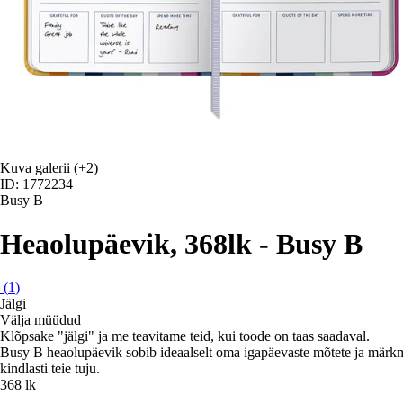
Kuva galerii
(+2)
ID: 1772234
Busy B
Heaolupäevik, 368lk - Busy B
(
1
)
Jälgi
Välja müüdud
Klõpsake "jälgi" ja me teavitame teid, kui toode on taas saadaval.
Busy B heaolupäevik sobib ideaalselt oma igapäevaste mõtete ja märkmet
kindlasti teie tuju.
368 lk