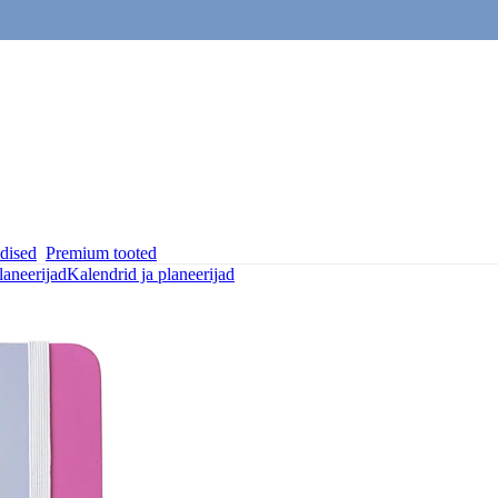
dised
Premium tooted
laneerijad
Kalendrid ja planeerijad