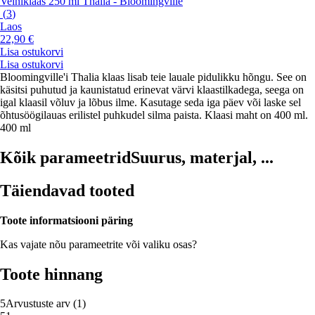
Veiniklaas 250 ml Thalia - Bloomingville
(
3
)
Laos
22,90 €
Lisa ostukorvi
Lisa ostukorvi
Bloomingville'i Thalia klaas lisab teie lauale pidulikku hõngu. See on
käsitsi puhutud ja kaunistatud erinevat värvi klaastilkadega, seega on
igal klaasil võluv ja lõbus ilme. Kasutage seda iga päev või laske sel
õhtusöögilauas erilistel puhkudel silma paista. Klaasi maht on 400 ml.
400 ml
Kõik parameetrid
Suurus, materjal, ...
Täiendavad tooted
Toote informatsiooni päring
Kas vajate nõu parameetrite või valiku osas?
Toote hinnang
5
Arvustuste arv
(
1
)