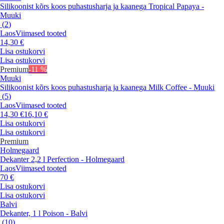
Silikoonist kõrs koos puhastusharja ja kaanega Tropical Papaya -
Muuki
(
2
)
Laos
Viimased tooted
14,30 €
Lisa ostukorvi
Lisa ostukorvi
Premium
-11 %
Muuki
Silikoonist kõrs koos puhastusharja ja kaanega Milk Coffee - Muuki
(
5
)
Laos
Viimased tooted
14,30 €
16,10 €
Lisa ostukorvi
Lisa ostukorvi
Premium
Holmegaard
Dekanter 2,2 l Perfection - Holmegaard
Laos
Viimased tooted
70 €
Lisa ostukorvi
Lisa ostukorvi
Balvi
Dekanter, 1 l Poison - Balvi
(
10
)