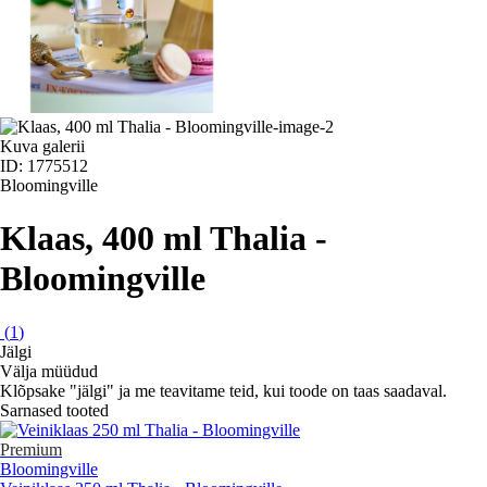
Kuva galerii
ID: 1775512
Bloomingville
Klaas, 400 ml Thalia -
Bloomingville
(
1
)
Jälgi
Välja müüdud
Klõpsake "jälgi" ja me teavitame teid, kui toode on taas saadaval.
Sarnased tooted
Premium
Bloomingville