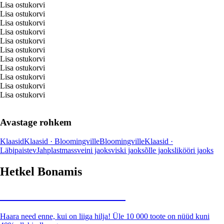
Lisa ostukorvi
Lisa ostukorvi
Lisa ostukorvi
Lisa ostukorvi
Lisa ostukorvi
Lisa ostukorvi
Lisa ostukorvi
Lisa ostukorvi
Lisa ostukorvi
Lisa ostukorvi
Lisa ostukorvi
Avastage rohkem
Klaasid
Klaasid · Bloomingville
Bloomingville
Klaasid ·
Läbipaistev
Jah
plastmass
veini jaoks
viski jaoks
õlle jaoks
likööri jaoks
Hetkel Bonamis
Summer Sale kuni -40%
Haara need enne, kui on liiga hilja! Üle 10 000 toote on nüüd kuni