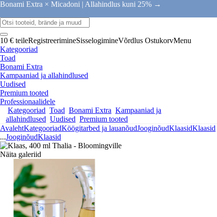
Bonami Extra × Micadoni |
Allahindlus kuni 25% →
10 € teile
Registreerimine
Sisselogimine
Võrdlus
Ostukorv
Menu
Kategooriad
Toad
Bonami Extra
Kampaaniad ja allahindlused
Uudised
Premium tooted
Professionaalidele
Kategooriad
Toad
Bonami Extra
Kampaaniad ja
allahindlused
Uudised
Premium tooted
Avaleht
Kategooriad
Köögitarbed ja lauanõud
Jooginõud
Klaasid
Klaasid
...
Jooginõud
Klaasid
Näita galeriid