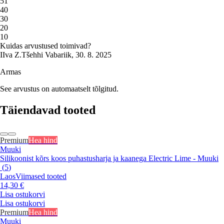
5
1
4
0
3
0
2
0
1
0
Kuidas arvustused toimivad?
I
Iva Z.
Tšehhi Vabariik
,
30. 8. 2025
Armas
See arvustus on automaatselt tõlgitud.
Täiendavad tooted
Premium
Hea hind
Muuki
Silikoonist kõrs koos puhastusharja ja kaanega Electric Lime - Muuki
(
5
)
Laos
Viimased tooted
14,30 €
Lisa ostukorvi
Lisa ostukorvi
Premium
Hea hind
Muuki