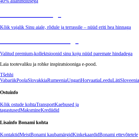
40% allahindlusega
Aed soodushinnaga
Kõik vajalik Sinu aiale, rõdule ja terrassile – nüüd eriti hea hinnaga
Premium soodushinnaga
Valitud premium-kollektsioonid sinu koju nüüd paremate hindadega
Laia tootevaliku ja rohke inspiratsiooniga e-pood.
Tšehhi
Vabariik
Poola
Slovakkia
Rumeenia
Ungari
Horvaatia
Leedu
Läti
Sloveeni
Ostuinfo
Kõik ostude kohta
Transport
Kaebused ja
tagastused
Maksmine
Krediidid
Lisainfo Bonami kohta
Kontaktid
Meist
Bonami kaubamärgid
Kinkekaardid
Bonami ettevõtetele