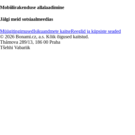
Mobiilirakenduse allalaadimine
Jälgi meid sotsiaalmeedias
Müügitingimused
Isikuandmete kaitse
Reeglid ja küpsiste seaded
© 2026 Bonami.cz, a.s. Kõik õigused kaitstud.
Thámova 289/13, 186 00 Praha
Tšehhi Vabariik