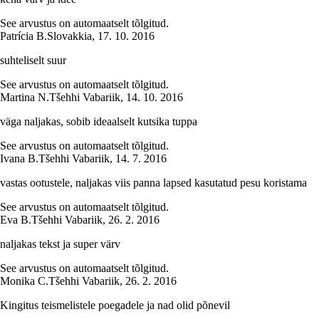
See arvustus on automaatselt tõlgitud.
Patrícia B.
Slovakkia
,
17. 10. 2016
suhteliselt suur
See arvustus on automaatselt tõlgitud.
Martina N.
Tšehhi Vabariik
,
14. 10. 2016
väga naljakas, sobib ideaalselt kutsika tuppa
See arvustus on automaatselt tõlgitud.
Ivana B.
Tšehhi Vabariik
,
14. 7. 2016
vastas ootustele, naljakas viis panna lapsed kasutatud pesu koristama
See arvustus on automaatselt tõlgitud.
Eva B.
Tšehhi Vabariik
,
26. 2. 2016
naljakas tekst ja super värv
See arvustus on automaatselt tõlgitud.
Monika C.
Tšehhi Vabariik
,
26. 2. 2016
Kingitus teismelistele poegadele ja nad olid põnevil