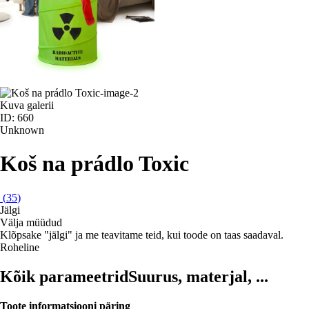
Kuva galerii
ID: 660
Unknown
Koš na prádlo Toxic
(
35
)
Jälgi
Välja müüdud
Klõpsake "jälgi" ja me teavitame teid, kui toode on taas saadaval.
Roheline
Kõik parameetrid
Suurus, materjal, ...
Toote informatsiooni päring