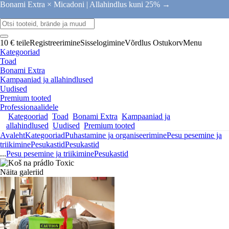
Bonami Extra × Micadoni |
Allahindlus kuni 25% →
10 € teile
Registreerimine
Sisselogimine
Võrdlus
Ostukorv
Menu
Kategooriad
Toad
Bonami Extra
Kampaaniad ja allahindlused
Uudised
Premium tooted
Professionaalidele
Kategooriad
Toad
Bonami Extra
Kampaaniad ja
allahindlused
Uudised
Premium tooted
Avaleht
Kategooriad
Puhastamine ja organiseerimine
Pesu pesemine ja
triikimine
Pesukastid
Pesukastid
...
Pesu pesemine ja triikimine
Pesukastid
Näita galeriid