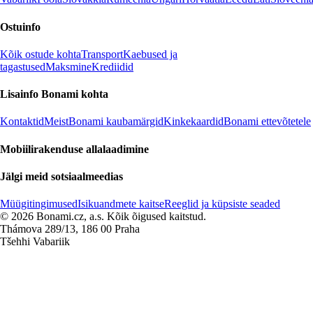
Ostuinfo
Kõik ostude kohta
Transport
Kaebused ja
tagastused
Maksmine
Krediidid
Lisainfo Bonami kohta
Kontaktid
Meist
Bonami kaubamärgid
Kinkekaardid
Bonami ettevõtetele
Mobiilirakenduse allalaadimine
Jälgi meid sotsiaalmeedias
Müügitingimused
Isikuandmete kaitse
Reeglid ja küpsiste seaded
© 2026 Bonami.cz, a.s. Kõik õigused kaitstud.
Thámova 289/13, 186 00 Praha
Tšehhi Vabariik