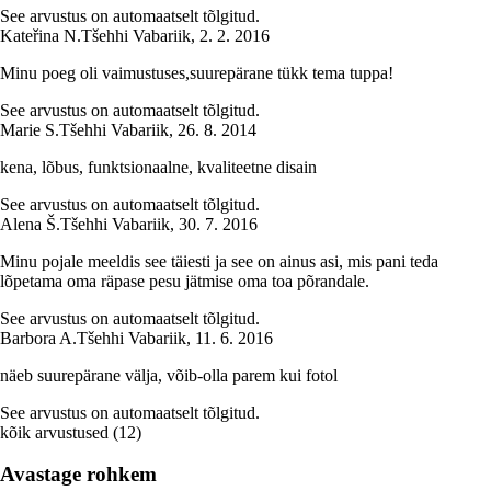
See arvustus on automaatselt tõlgitud.
Kateřina N.
Tšehhi Vabariik
,
2. 2. 2016
Minu poeg oli vaimustuses,suurepärane tükk tema tuppa!
See arvustus on automaatselt tõlgitud.
Marie S.
Tšehhi Vabariik
,
26. 8. 2014
kena, lõbus, funktsionaalne, kvaliteetne disain
See arvustus on automaatselt tõlgitud.
Alena Š.
Tšehhi Vabariik
,
30. 7. 2016
Minu pojale meeldis see täiesti ja see on ainus asi, mis pani teda
lõpetama oma räpase pesu jätmise oma toa põrandale.
See arvustus on automaatselt tõlgitud.
Barbora A.
Tšehhi Vabariik
,
11. 6. 2016
näeb suurepärane välja, võib-olla parem kui fotol
See arvustus on automaatselt tõlgitud.
kõik arvustused
(
12
)
Avastage rohkem