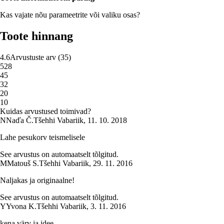
Kas vajate nõu parameetrite või valiku osas?
Toote hinnang
4.6
Arvustuste arv
(
35
)
5
28
4
5
3
2
2
0
1
0
Kuidas arvustused toimivad?
N
Naďa Č.
Tšehhi Vabariik
,
11. 10. 2018
Lahe pesukorv teismelisele
See arvustus on automaatselt tõlgitud.
M
Matouš S.
Tšehhi Vabariik
,
29. 11. 2016
Naljakas ja originaalne!
See arvustus on automaatselt tõlgitud.
Y
Yvona K.
Tšehhi Vabariik
,
3. 11. 2016
kena värv ja idee