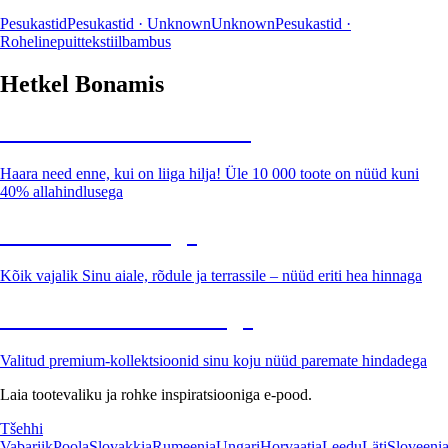
Pesukastid
Pesukastid · Unknown
Unknown
Pesukastid ·
Roheline
puit
tekstiil
bambus
Hetkel Bonamis
Summer Sale kuni -40%
Haara need enne, kui on liiga hilja! Üle 10 000 toote on nüüd kuni
40% allahindlusega
Aed soodushinnaga
Kõik vajalik Sinu aiale, rõdule ja terrassile – nüüd eriti hea hinnaga
Premium soodushinnaga
Valitud premium-kollektsioonid sinu koju nüüd paremate hindadega
Laia tootevaliku ja rohke inspiratsiooniga e-pood.
Tšehhi
Vabariik
Poola
Slovakkia
Rumeenia
Ungari
Horvaatia
Leedu
Läti
Sloveeni