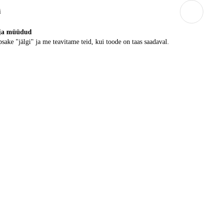
i
ja müüdud
sake "jälgi" ja me teavitame teid, kui toode on taas saadaval.