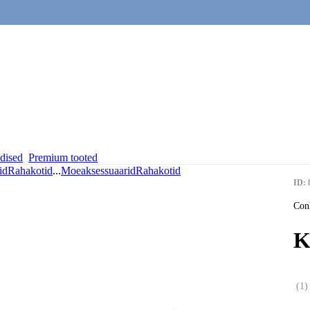
dised
Premium tooted
id
Rahakotid
...
Moeaksessuaarid
Rahakotid
ID: 
Con
K
(
1
)