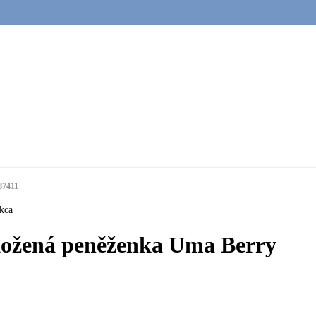
87411
kca
ožená peněženka Uma Berry