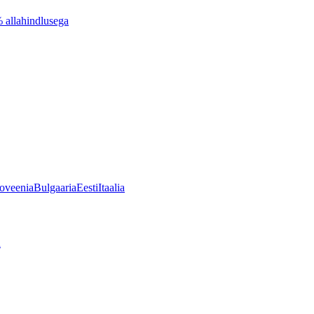
% allahindlusega
oveenia
Bulgaaria
Eesti
Itaalia
d