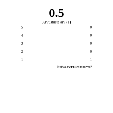
0.5
Arvustuste arv
(
1
)
5
0
4
0
3
0
2
0
1
1
Kuidas arvustused toimivad?