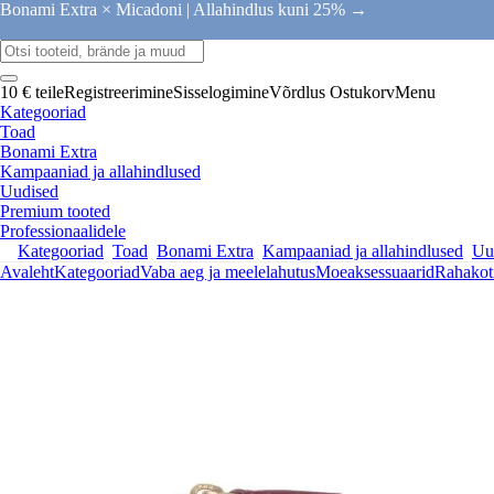
Bonami Extra × Micadoni |
Allahindlus kuni 25% →
10 € teile
Registreerimine
Sisselogimine
Võrdlus
Ostukorv
Menu
Kategooriad
Toad
Bonami Extra
Kampaaniad ja allahindlused
Uudised
Premium tooted
Professionaalidele
Kategooriad
Toad
Bonami Extra
Kampaaniad ja allahindlused
Uu
Avaleht
Kategooriad
Vaba aeg ja meelelahutus
Moeaksessuaarid
Rahakot