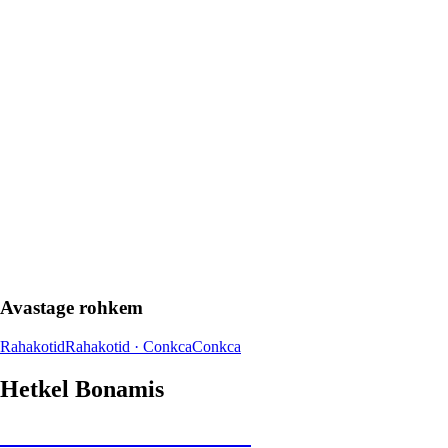
Avastage rohkem
Rahakotid
Rahakotid · Conkca
Conkca
Hetkel Bonamis
Summer Sale kuni -40%