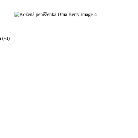
i
(+1)