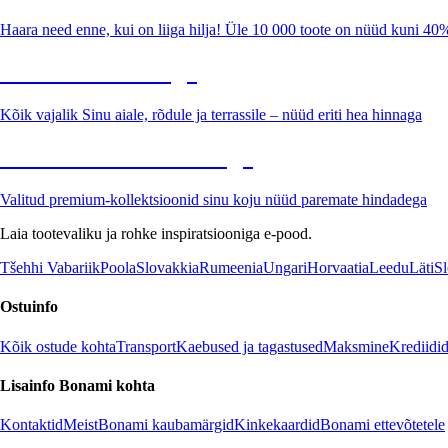
Haara need enne, kui on liiga hilja! Üle 10 000 toote on nüüd kuni 40
Aed soodushinnaga
Kõik vajalik Sinu aiale, rõdule ja terrassile – nüüd eriti hea hinnaga
Premium soodushinnaga
Valitud premium-kollektsioonid sinu koju nüüd paremate hindadega
Laia tootevaliku ja rohke inspiratsiooniga e-pood.
Tšehhi Vabariik
Poola
Slovakkia
Rumeenia
Ungari
Horvaatia
Leedu
Läti
Sl
Ostuinfo
Kõik ostude kohta
Transport
Kaebused ja tagastused
Maksmine
Krediidi
Lisainfo Bonami kohta
Kontaktid
Meist
Bonami kaubamärgid
Kinkekaardid
Bonami ettevõtetele