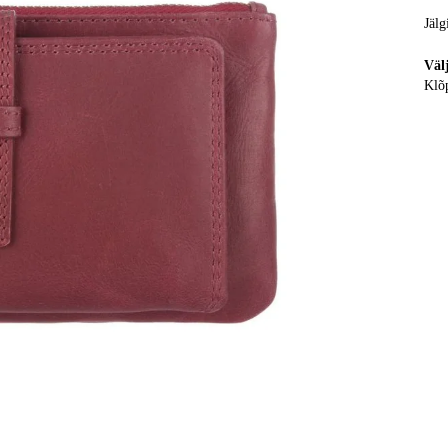
Jälg
Väl
Klõp