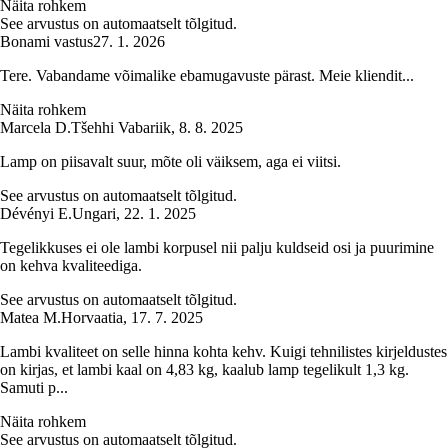
Näita rohkem
See arvustus on automaatselt tõlgitud.
Bonami vastus
27. 1. 2026
Tere. Vabandame võimalike ebamugavuste pärast. Meie kliendit...
Näita rohkem
Marcela D.
Tšehhi Vabariik
,
8. 8. 2025
Lamp on piisavalt suur, mõte oli väiksem, aga ei viitsi.
See arvustus on automaatselt tõlgitud.
Dévényi E.
Ungari
,
22. 1. 2025
Tegelikkuses ei ole lambi korpusel nii palju kuldseid osi ja puurimine
on kehva kvaliteediga.
See arvustus on automaatselt tõlgitud.
Matea M.
Horvaatia
,
17. 7. 2025
Lambi kvaliteet on selle hinna kohta kehv. Kuigi tehnilistes kirjeldustes
on kirjas, et lambi kaal on 4,83 kg, kaalub lamp tegelikult 1,3 kg.
Samuti p...
Näita rohkem
See arvustus on automaatselt tõlgitud.