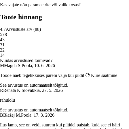
Kas vajate nõu parameetrite või valiku osas?
Toote hinnang
4.7
Arvustuste arv
(
88
)
5
78
4
3
3
1
2
2
1
4
Kuidas arvustused toimivad?
M
Magda S.
Poola
,
10. 6. 2026
Toode näeb tegelikkuses parem välja kui pildil 🙂 Kiire saatmine
See arvustus on automaatselt tõlgitud.
R
Renata K.
Slovakkia
,
27. 5. 2026
rahulolu
See arvustus on automaatselt tõlgitud.
B
Błażej M.
Poola
,
17. 3. 2026
Ilus lamp, see on veidi suurem kui piltidel paistab, kuid see ei häiri