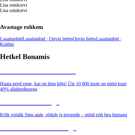
Lisa ostukorvi
Lisa ostukorvi
Avastage rohkem
Laualambid
Laualambid · Opviq lights
Opviq lights
Laualambid ·
Kuldne
Hetkel Bonamis
Summer Sale kuni -40%
Haara need enne, kui on liiga hilja! Üle 10 000 toote on nüüd kuni
40% allahindlusega
Aed soodushinnaga
Kõik vajalik Sinu aiale, rõdule ja terrassile – nüüd eriti hea hinnaga
Premium soodushinnaga