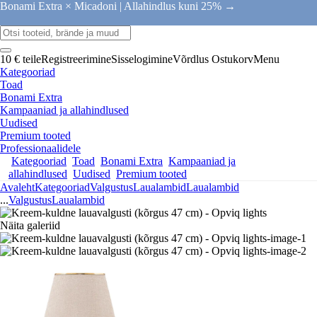
Bonami Extra × Micadoni |
Allahindlus kuni 25% →
10 € teile
Registreerimine
Sisselogimine
Võrdlus
Ostukorv
Menu
Kategooriad
Toad
Bonami Extra
Kampaaniad ja allahindlused
Uudised
Premium tooted
Professionaalidele
Kategooriad
Toad
Bonami Extra
Kampaaniad ja
allahindlused
Uudised
Premium tooted
Avaleht
Kategooriad
Valgustus
Laualambid
Laualambid
...
Valgustus
Laualambid
Näita galeriid