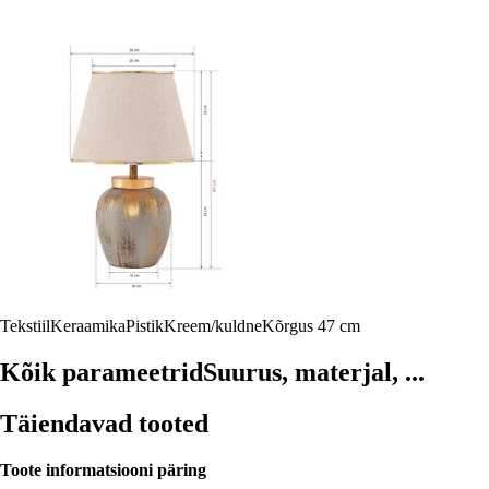
Tekstiil
Keraamika
Pistik
Kreem/kuldne
Kõrgus 47 cm
Kõik parameetrid
Suurus, materjal, ...
Täiendavad tooted
Toote informatsiooni päring