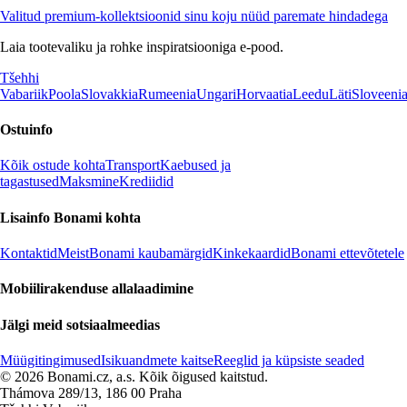
Valitud premium-kollektsioonid sinu koju nüüd paremate hindadega
Laia tootevaliku ja rohke inspiratsiooniga e-pood.
Tšehhi
Vabariik
Poola
Slovakkia
Rumeenia
Ungari
Horvaatia
Leedu
Läti
Sloveeni
Ostuinfo
Kõik ostude kohta
Transport
Kaebused ja
tagastused
Maksmine
Krediidid
Lisainfo Bonami kohta
Kontaktid
Meist
Bonami kaubamärgid
Kinkekaardid
Bonami ettevõtetele
Mobiilirakenduse allalaadimine
Jälgi meid sotsiaalmeedias
Müügitingimused
Isikuandmete kaitse
Reeglid ja küpsiste seaded
© 2026 Bonami.cz, a.s. Kõik õigused kaitstud.
Thámova 289/13, 186 00 Praha