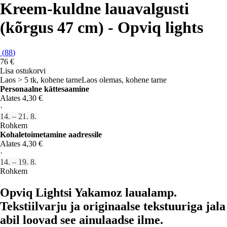
Kreem-kuldne lauavalgusti
(kõrgus 47 cm) - Opviq lights
(
88
)
76 €
Lisa ostukorvi
Laos > 5 tk, kohene tarne
Laos olemas, kohene tarne
Personaalne kättesaamine
Alates 4,30 €
·
14. – 21. 8.
Rohkem
Kohaletoimetamine aadressile
Alates 4,30 €
·
14. – 19. 8.
Rohkem
Opviq Lightsi Yakamoz laualamp.
Tekstiilvarju ja originaalse tekstuuriga jala
abil loovad see ainulaadse ilme.