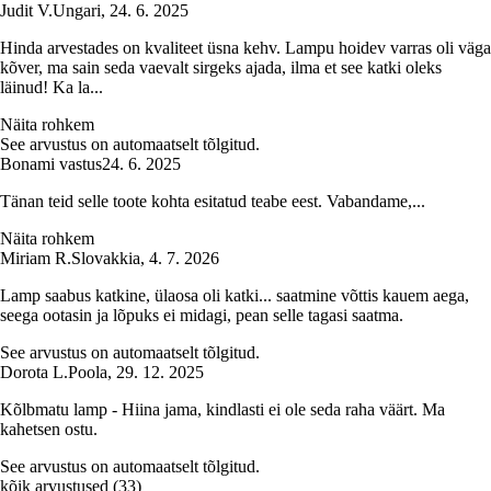
Judit V.
Ungari
,
24. 6. 2025
Hinda arvestades on kvaliteet üsna kehv. Lampu hoidev varras oli väga
kõver, ma sain seda vaevalt sirgeks ajada, ilma et see katki oleks
läinud! Ka la...
Näita rohkem
See arvustus on automaatselt tõlgitud.
Bonami vastus
24. 6. 2025
Tänan teid selle toote kohta esitatud teabe eest. Vabandame,...
Näita rohkem
Miriam R.
Slovakkia
,
4. 7. 2026
Lamp saabus katkine, ülaosa oli katki... saatmine võttis kauem aega,
seega ootasin ja lõpuks ei midagi, pean selle tagasi saatma.
See arvustus on automaatselt tõlgitud.
Dorota L.
Poola
,
29. 12. 2025
Kõlbmatu lamp - Hiina jama, kindlasti ei ole seda raha väärt. Ma
kahetsen ostu.
See arvustus on automaatselt tõlgitud.
kõik arvustused
(
33
)