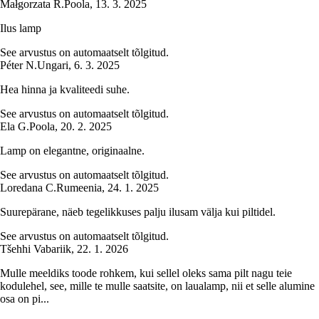
Małgorzata R.
Poola
,
13. 3. 2025
Ilus lamp
See arvustus on automaatselt tõlgitud.
Péter N.
Ungari
,
6. 3. 2025
Hea hinna ja kvaliteedi suhe.
See arvustus on automaatselt tõlgitud.
Ela G.
Poola
,
20. 2. 2025
Lamp on elegantne, originaalne.
See arvustus on automaatselt tõlgitud.
Loredana C.
Rumeenia
,
24. 1. 2025
Suurepärane, näeb tegelikkuses palju ilusam välja kui piltidel.
See arvustus on automaatselt tõlgitud.
Tšehhi Vabariik
,
22. 1. 2026
Mulle meeldiks toode rohkem, kui sellel oleks sama pilt nagu teie
kodulehel, see, mille te mulle saatsite, on laualamp, nii et selle alumine
osa on pi...