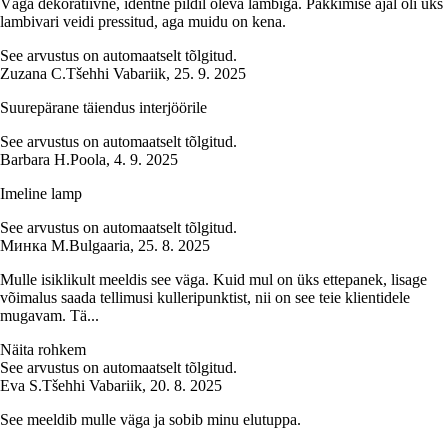
Väga dekoratiivne, identne pildil oleva lambiga. Pakkimise ajal oli üks
lambivari veidi pressitud, aga muidu on kena.
See arvustus on automaatselt tõlgitud.
Zuzana C.
Tšehhi Vabariik
,
25. 9. 2025
Suurepärane täiendus interjöörile
See arvustus on automaatselt tõlgitud.
Barbara H.
Poola
,
4. 9. 2025
Imeline lamp
See arvustus on automaatselt tõlgitud.
Минка М.
Bulgaaria
,
25. 8. 2025
Mulle isiklikult meeldis see väga. Kuid mul on üks ettepanek, lisage
võimalus saada tellimusi kulleripunktist, nii on see teie klientidele
mugavam. Tä...
Näita rohkem
See arvustus on automaatselt tõlgitud.
Eva S.
Tšehhi Vabariik
,
20. 8. 2025
See meeldib mulle väga ja sobib minu elutuppa.