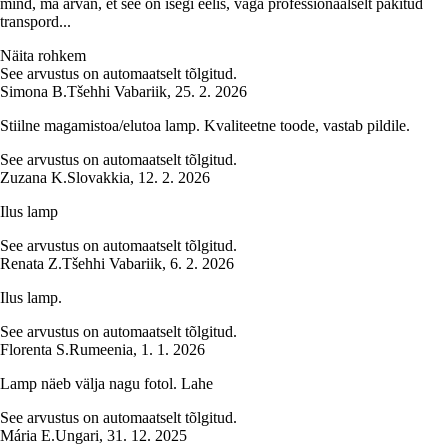
mind, ma arvan, et see on isegi eelis, väga professionaalselt pakitud
transpord...
Näita rohkem
See arvustus on automaatselt tõlgitud.
Simona B.
Tšehhi Vabariik
,
25. 2. 2026
Stiilne magamistoa/elutoa lamp. Kvaliteetne toode, vastab pildile.
See arvustus on automaatselt tõlgitud.
Zuzana K.
Slovakkia
,
12. 2. 2026
Ilus lamp
See arvustus on automaatselt tõlgitud.
Renata Z.
Tšehhi Vabariik
,
6. 2. 2026
Ilus lamp.
See arvustus on automaatselt tõlgitud.
Florenta S.
Rumeenia
,
1. 1. 2026
Lamp näeb välja nagu fotol. Lahe
See arvustus on automaatselt tõlgitud.
Mária E.
Ungari
,
31. 12. 2025