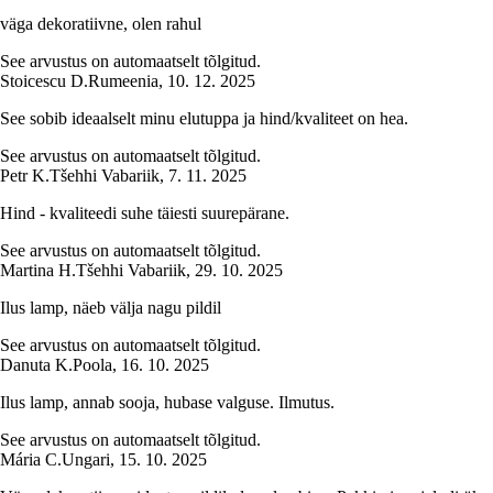
väga dekoratiivne, olen rahul
See arvustus on automaatselt tõlgitud.
Stoicescu D.
Rumeenia
,
10. 12. 2025
See sobib ideaalselt minu elutuppa ja hind/kvaliteet on hea.
See arvustus on automaatselt tõlgitud.
Petr K.
Tšehhi Vabariik
,
7. 11. 2025
Hind - kvaliteedi suhe täiesti suurepärane.
See arvustus on automaatselt tõlgitud.
Martina H.
Tšehhi Vabariik
,
29. 10. 2025
Ilus lamp, näeb välja nagu pildil
See arvustus on automaatselt tõlgitud.
Danuta K.
Poola
,
16. 10. 2025
Ilus lamp, annab sooja, hubase valguse. Ilmutus.
See arvustus on automaatselt tõlgitud.
Mária C.
Ungari
,
15. 10. 2025