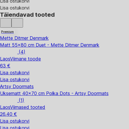
Lisa ostukorvi
Lisa ostukorvi
Täiendavad tooted
Premium
Mette Ditmer Denmark
Matt 55x80 cm Duet - Mette Ditmer Denmark
(
4
)
Laos
Viimane toode
63 €
Lisa ostukorvi
Lisa ostukorvi
Artsy Doormats
Uksematt 40x70 cm Polka Dots - Artsy Doormats
(
1
)
Laos
Viimased tooted
26,40 €
Lisa ostukorvi
Lisa ostukorvi