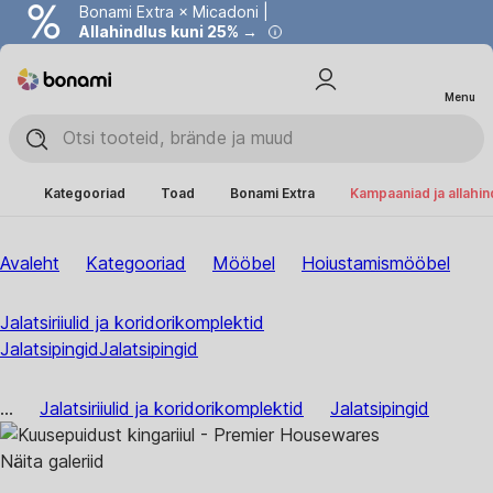
Bonami Extra × Micadoni |
Allahindlus kuni 25% →
Menu
Kategooriad
Toad
Bonami Extra
Kampaaniad ja allahi
Avaleht
Kategooriad
Mööbel
Hoiustamismööbel
Jalatsiriiulid ja koridorikomplektid
Jalatsipingid
Jalatsipingid
...
Jalatsiriiulid ja koridorikomplektid
Jalatsipingid
Näita galeriid