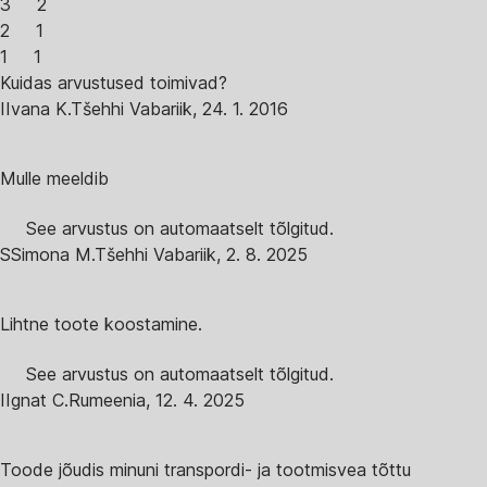
3
2
2
1
1
1
Kuidas arvustused toimivad?
I
Ivana K.
Tšehhi Vabariik
,
24. 1. 2016
Mulle meeldib
See arvustus on automaatselt tõlgitud.
S
Simona M.
Tšehhi Vabariik
,
2. 8. 2025
Lihtne toote koostamine.
See arvustus on automaatselt tõlgitud.
I
Ignat C.
Rumeenia
,
12. 4. 2025
Toode jõudis minuni transpordi- ja tootmisvea tõttu