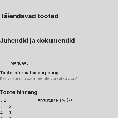
Täiendavad tooted
Juhendid ja dokumendid
MANUAAL
Toote informatsiooni päring
Kas vajate nõu parameetrite või valiku osas?
Toote hinnang
3.2
Arvustuste arv
(
7
)
5
2
4
1