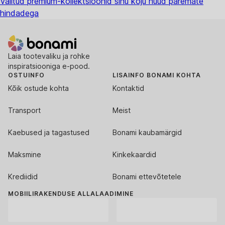
Valitud premium-kollektsioonid sinu koju nüüd paremate
hindadega
Laia tootevaliku ja rohke
inspiratsiooniga e-pood.
OSTUINFO
LISAINFO BONAMI KOHTA
Kõik ostude kohta
Kontaktid
Transport
Meist
Kaebused ja tagastused
Bonami kaubamärgid
Maksmine
Kinkekaardid
Krediidid
Bonami ettevõtetele
MOBIILIRAKENDUSE ALLALAADIMINE