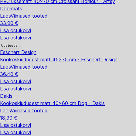
PVC uksematt 40x70 cm Croissant Bonjour - Artsy
Doormats
Laos
Viimased tooted
33,90 €
Lisa ostukorvi
Lisa ostukorvi
Uus toode
Esschert Design
Kookoskiududest matt 45x75 cm - Esschert Design
Laos
Viimased tooted
36,40 €
Lisa ostukorvi
Lisa ostukorvi
Dakls
Kookoskiududest matt 40x60 cm Dog - Dakls
Laos
Viimased tooted
18,90 €
Lisa ostukorvi
Lisa ostukorvi