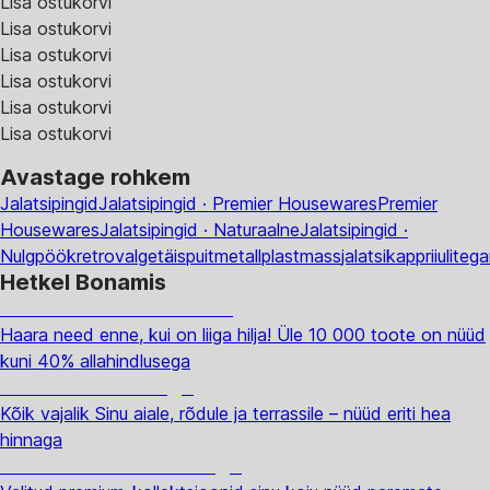
Lisa ostukorvi
Lisa ostukorvi
Lisa ostukorvi
Lisa ostukorvi
Lisa ostukorvi
Lisa ostukorvi
Avastage rohkem
Jalatsipingid
Jalatsipingid · Premier Housewares
Premier
Housewares
Jalatsipingid · Naturaalne
Jalatsipingid ·
Nulg
pöök
retro
valge
täispuit
metall
plastmass
jalatsikapp
riiulitega
Hetkel Bonamis
Summer Sale kuni -40%
Haara need enne, kui on liiga hilja! Üle 10 000 toote on nüüd
kuni 40% allahindlusega
Aed soodushinnaga
Kõik vajalik Sinu aiale, rõdule ja terrassile – nüüd eriti hea
hinnaga
Premium soodushinnaga