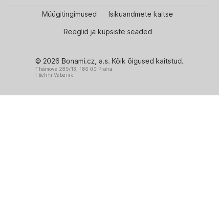
Müügitingimused
Isikuandmete kaitse
Reeglid ja küpsiste seaded
© 2026 Bonami.cz, a.s. Kõik õigused kaitstud.
Thámova 289/13, 186 00 Praha
Tšehhi Vabariik