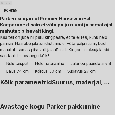
4. – 8. 9.
ROHKEM
Parkeri kingariiul Premier Housewaresilt.
Käepärane disain ei võta palju ruumi ja samal ajal
mahutab piisavalt kingi.
Kas teil on juba nii palju kingipaare, et te ei tea, kuhu neid
panna? Haarake jalatsiriiulist, mis ei võta palju ruumi, kuid
mahutab samas piisavalt jalanõusid. Kingad, jooksujalatsid,
sandaalid – peaaegu kõik!
Nulu täispuit
Hele naturaalne
Jalanõu paaride arv 8
Laius 74 cm
Kõrgus 30 cm
Sügavus 27 cm
Kõik parameetrid
Suurus, materjal, ...
Avastage kogu Parker pakkumine