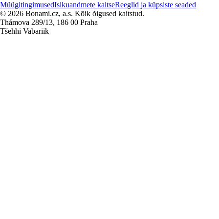
Müügitingimused
Isikuandmete kaitse
Reeglid ja küpsiste seaded
© 2026 Bonami.cz, a.s. Kõik õigused kaitstud.
Thámova 289/13, 186 00 Praha
Tšehhi Vabariik