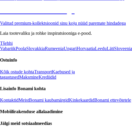
Premium soodushinnaga
Valitud premium-kollektsioonid sinu koju nüüd paremate hindadega
Laia tootevaliku ja rohke inspiratsiooniga e-pood.
Tšehhi
Vabariik
Poola
Slovakkia
Rumeenia
Ungari
Horvaatia
Leedu
Läti
Sloveeni
Ostuinfo
Kõik ostude kohta
Transport
Kaebused ja
tagastused
Maksmine
Krediidid
Lisainfo Bonami kohta
Kontaktid
Meist
Bonami kaubamärgid
Kinkekaardid
Bonami ettevõtetele
Mobiilirakenduse allalaadimine
Jälgi meid sotsiaalmeedias