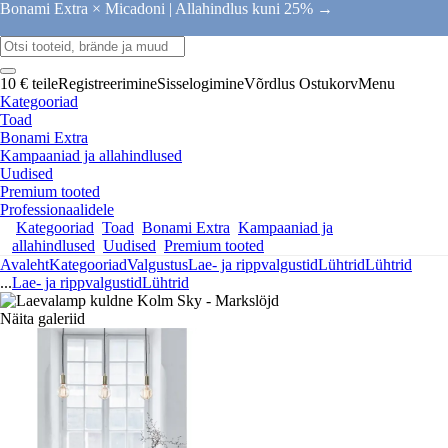
Bonami Extra × Micadoni |
Allahindlus kuni 25% →
10 € teile
Registreerimine
Sisselogimine
Võrdlus
Ostukorv
Menu
Kategooriad
Toad
Bonami Extra
Kampaaniad ja allahindlused
Uudised
Premium tooted
Professionaalidele
Kategooriad
Toad
Bonami Extra
Kampaaniad ja
allahindlused
Uudised
Premium tooted
Avaleht
Kategooriad
Valgustus
Lae- ja rippvalgustid
Lühtrid
Lühtrid
...
Lae- ja rippvalgustid
Lühtrid
Näita galeriid