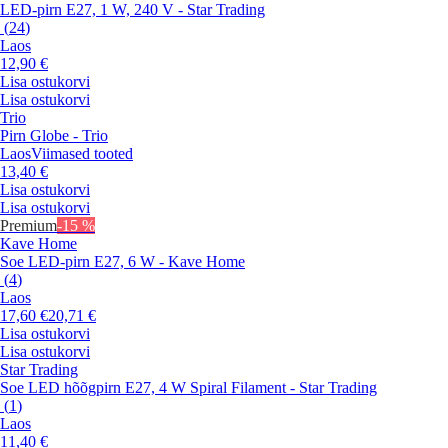
LED-pirn E27, 1 W, 240 V - Star Trading
(
24
)
Laos
12,90 €
Lisa ostukorvi
Lisa ostukorvi
Trio
Pirn Globe - Trio
Laos
Viimased tooted
13,40 €
Lisa ostukorvi
Lisa ostukorvi
Premium
-15 %
Kave Home
Soe LED-pirn E27, 6 W - Kave Home
(
4
)
Laos
17,60 €
20,71 €
Lisa ostukorvi
Lisa ostukorvi
Star Trading
Soe LED hõõgpirn E27, 4 W Spiral Filament - Star Trading
(
1
)
Laos
11,40 €