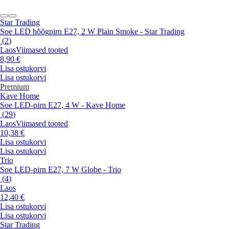
Star Trading
Soe LED hõõgpirn E27, 2 W Plain Smoke - Star Trading
(
2
)
Laos
Viimased tooted
8,90 €
Lisa ostukorvi
Lisa ostukorvi
Premium
Kave Home
Soe LED-pirn E27, 4 W - Kave Home
(
29
)
Laos
Viimased tooted
10,38 €
Lisa ostukorvi
Lisa ostukorvi
Trio
Soe LED-pirn E27, 7 W Globe - Trio
(
4
)
Laos
12,40 €
Lisa ostukorvi
Lisa ostukorvi
Star Trading