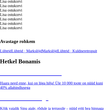
Lisa ostukorvi
Lisa ostukorvi
Lisa ostukorvi
Lisa ostukorvi
Lisa ostukorvi
Lisa ostukorvi
Lisa ostukorvi
Avastage rohkem
Lühtrid
Lühtrid · Markslöjd
Markslöjd
Lühtrid · Kuldne
retro
puit
Hetkel Bonamis
Summer Sale kuni -40%
Haara need enne, kui on liiga hilja! Üle 10 000 toote on nüüd kuni
40% allahindlusega
Aed soodushinnaga
Kõik vajalik Sinu aiale, rõdule ja terrassile – nüüd eriti hea hinnaga