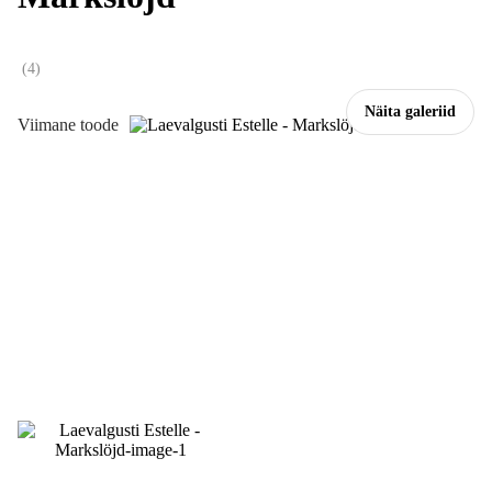
(
4
)
Näita galeriid
Viimane toode