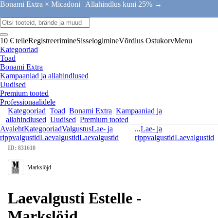
Bonami Extra × Micadoni |
Allahindlus kuni 25% →
10 € teile
Registreerimine
Sisselogimine
Võrdlus
Ostukorv
Menu
Kategooriad
Toad
Bonami Extra
Kampaaniad ja allahindlused
Uudised
Premium tooted
Professionaalidele
Kategooriad
Toad
Bonami Extra
Kampaaniad ja
allahindlused
Uudised
Premium tooted
Avaleht
Kategooriad
Valgustus
Lae- ja
...
Lae- ja
rippvalgustid
Laevalgustid
Laevalgustid
rippvalgustid
Laevalgustid
ID: 831610
Markslöjd
Laevalgusti Estelle -
Markslöjd