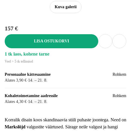
Kuva galerii
157 €
LISA OSTUKORVI
1 tk laos, kohene tarne
Veel > 5 tk tellimisel
Personaalne kättesaamine
Rohkem
Alates 3,90 €
·
14. – 21. 8.
Kohaletoimetamine aadressile
Rohkem
Alates 4,30 €
·
14. – 21. 8.
Korralik disain koos skandinaavia stiili puhaste joontega. Need on
Markslöjd
valgustite väärtused. Särage neile valgust ja hangi