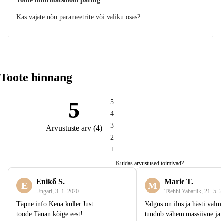
Toote informatsiooni päring
Kas vajate nõu parameetrite või valiku osas?
Toote hinnang
5
5
4
3
Arvustuste arv
(
4
)
2
1
Kuidas arvustused toimivad?
Enikő S.
Marie T.
E
M
Ungari
,
3. 1. 2020
Tšehhi Vabariik
,
21. 5.
Täpne info.Kena kuller.Just
Valgus on ilus ja hästi valm
toode.Tänan kõige eest!
tundub vähem massiivne ja