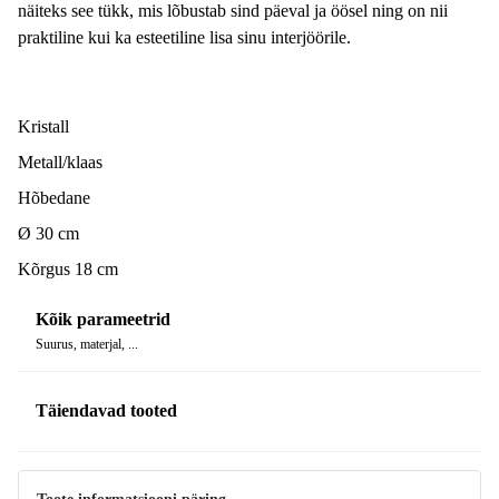
näiteks see tükk, mis lõbustab sind päeval ja öösel ning on nii
praktiline kui ka esteetiline lisa sinu interjöörile.
Kristall
Metall/klaas
Hõbedane
Ø 30 cm
Kõrgus 18 cm
Kõik parameetrid
Suurus, materjal, ...
Täiendavad tooted