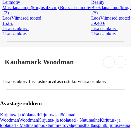
Leitmotiv
Reality
Must laualamp (kõrgus 43 cm) Boaz - Leitmotiv
Beež laualamp (kõrgu
(
2
)
(
5
)
Laos
Viimased tooted
Laos
Viimased tooted
152 €
39,40 €
Lisa ostukorvi
Lisa ostukorvi
Lisa ostukorvi
Lisa ostukorvi
Kaubamärk Woodman
Lisa ostukorvi
Lisa ostukorvi
Lisa ostukorvi
Lisa ostukorvi
Avastage rohkem
Kirjutus- ja töölauad
Kirjutus- ja töölauad ·
Woodman
Woodman
Kirjutus- ja töölauad · Naturaalne
Kirjutus- ja
töölauad · Matt
mänd
pöök
tamm
retro
valge
must
hall
täispuit
kirjutuse
seina