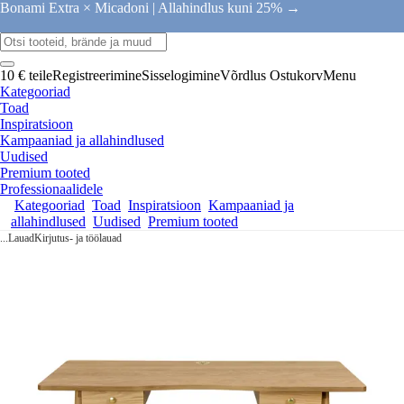
Bonami Extra × Micadoni |
Allahindlus kuni 25% →
10 € teile
Registreerimine
Sisselogimine
Võrdlus
Ostukorv
Menu
Kategooriad
Toad
Inspiratsioon
Kampaaniad ja allahindlused
Uudised
Premium tooted
Professionaalidele
Kategooriad
Toad
Inspiratsioon
Kampaaniad ja
allahindlused
Uudised
Premium tooted
...
Lauad
Kirjutus- ja töölauad