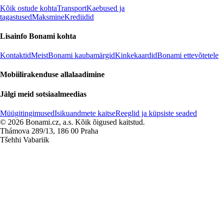
Kõik ostude kohta
Transport
Kaebused ja
tagastused
Maksmine
Krediidid
Lisainfo Bonami kohta
Kontaktid
Meist
Bonami kaubamärgid
Kinkekaardid
Bonami ettevõtetele
Mobiilirakenduse allalaadimine
Jälgi meid sotsiaalmeedias
Müügitingimused
Isikuandmete kaitse
Reeglid ja küpsiste seaded
© 2026 Bonami.cz, a.s. Kõik õigused kaitstud.
Thámova 289/13, 186 00 Praha
Tšehhi Vabariik