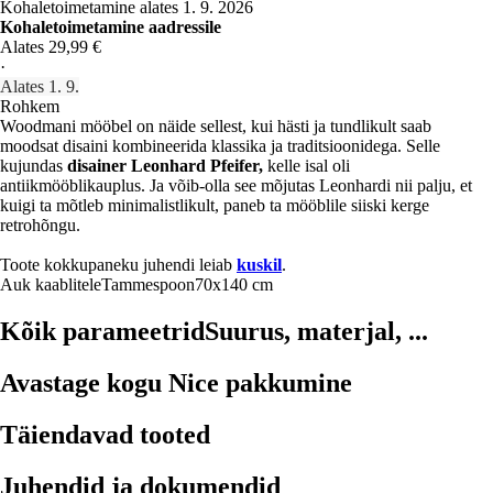
Kohaletoimetamine alates 1. 9. 2026
Kohaletoimetamine aadressile
Alates 29,99 €
·
Alates 1. 9.
Rohkem
Woodmani mööbel on näide sellest, kui hästi ja tundlikult saab
moodsat disaini kombineerida klassika ja traditsioonidega. Selle
kujundas
disainer Leonhard Pfeifer,
kelle isal oli
antiikmööblikauplus. Ja võib-olla see mõjutas Leonhardi nii palju, et
kuigi ta mõtleb minimalistlikult, paneb ta mööblile siiski kerge
retrohõngu.
Toote kokkupaneku juhendi leiab
kuskil
.
Auk kaablitele
Tammespoon
70x140 cm
Kõik parameetrid
Suurus, materjal, ...
Avastage kogu Nice pakkumine
Täiendavad tooted
Juhendid ja dokumendid