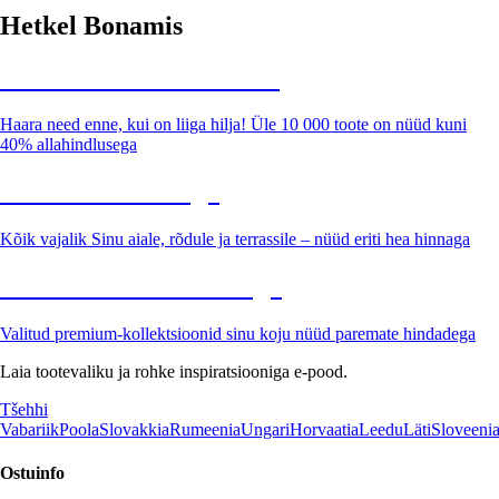
Hetkel Bonamis
Summer Sale kuni -40%
Haara need enne, kui on liiga hilja! Üle 10 000 toote on nüüd kuni
40% allahindlusega
Aed soodushinnaga
Kõik vajalik Sinu aiale, rõdule ja terrassile – nüüd eriti hea hinnaga
Premium soodushinnaga
Valitud premium-kollektsioonid sinu koju nüüd paremate hindadega
Laia tootevaliku ja rohke inspiratsiooniga e-pood.
Tšehhi
Vabariik
Poola
Slovakkia
Rumeenia
Ungari
Horvaatia
Leedu
Läti
Sloveeni
Ostuinfo