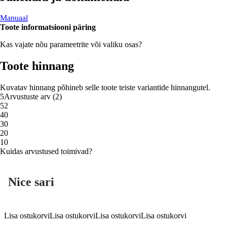
Manuaal
Toote informatsiooni päring
Kas vajate nõu parameetrite või valiku osas?
Toote hinnang
Kuvatav hinnang põhineb selle toote teiste variantide hinnangutel.
5
Arvustuste arv
(
2
)
5
2
4
0
3
0
2
0
1
0
Kuidas arvustused toimivad?
Nice sari
Lisa ostukorvi
Lisa ostukorvi
Lisa ostukorvi
Lisa ostukorvi