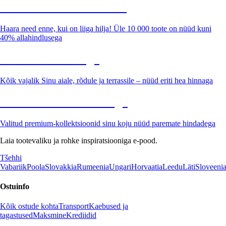
Summer Sale kuni -40%
Haara need enne, kui on liiga hilja! Üle 10 000 toote on nüüd kuni
40% allahindlusega
Aed soodushinnaga
Kõik vajalik Sinu aiale, rõdule ja terrassile – nüüd eriti hea hinnaga
Premium soodushinnaga
Valitud premium-kollektsioonid sinu koju nüüd paremate hindadega
Laia tootevaliku ja rohke inspiratsiooniga e-pood.
Tšehhi
Vabariik
Poola
Slovakkia
Rumeenia
Ungari
Horvaatia
Leedu
Läti
Sloveeni
Ostuinfo
Kõik ostude kohta
Transport
Kaebused ja
tagastused
Maksmine
Krediidid