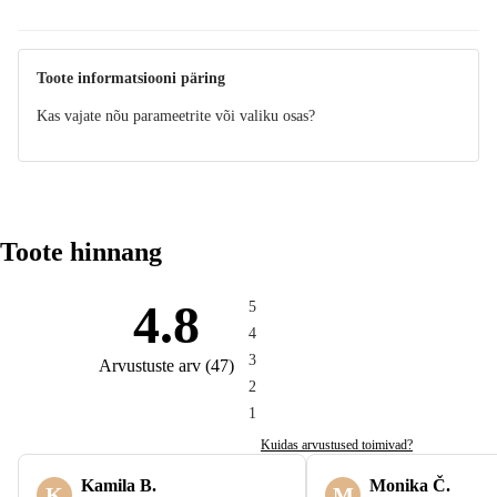
Toote informatsiooni päring
Kas vajate nõu parameetrite või valiku osas?
Toote hinnang
4.8
5
4
3
Arvustuste arv
(
47
)
2
1
Kuidas arvustused toimivad?
Kamila B.
Monika Č.
K
M