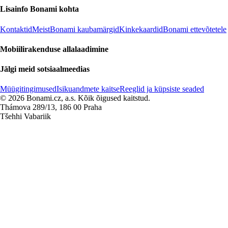
Lisainfo Bonami kohta
Kontaktid
Meist
Bonami kaubamärgid
Kinkekaardid
Bonami ettevõtetele
Mobiilirakenduse allalaadimine
Jälgi meid sotsiaalmeedias
Müügitingimused
Isikuandmete kaitse
Reeglid ja küpsiste seaded
© 2026 Bonami.cz, a.s. Kõik õigused kaitstud.
Thámova 289/13, 186 00 Praha
Tšehhi Vabariik