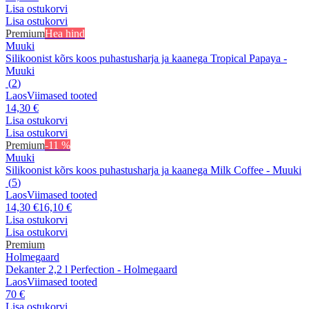
Lisa ostukorvi
Lisa ostukorvi
Premium
Hea hind
Muuki
Silikoonist kõrs koos puhastusharja ja kaanega Tropical Papaya -
Muuki
(
2
)
Laos
Viimased tooted
14,30 €
Lisa ostukorvi
Lisa ostukorvi
Premium
-11 %
Muuki
Silikoonist kõrs koos puhastusharja ja kaanega Milk Coffee - Muuki
(
5
)
Laos
Viimased tooted
14,30 €
16,10 €
Lisa ostukorvi
Lisa ostukorvi
Premium
Holmegaard
Dekanter 2,2 l Perfection - Holmegaard
Laos
Viimased tooted
70 €
Lisa ostukorvi