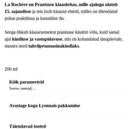
La Rochère on Prantsuse klaasitehas, mille ajalugu ulatub
15. sajandisse
ja mis loob klaasist ehteid, milles on ühendatud
puhas praktilisus ja kunstiline ilu.
Seega õhkub klaasesemetest prantsuse käsitöö võlu, kuid samal
ajal
kindluse ja vastupidavuse
, mis on kohandatud tänapäevale,
muutes need
tahvlipesumasinakindlaks
.
200 ml
Kõik parameetrid
Suurus, materjal, ...
Avastage kogu Lyonnais pakkumine
Täiendavad tooted