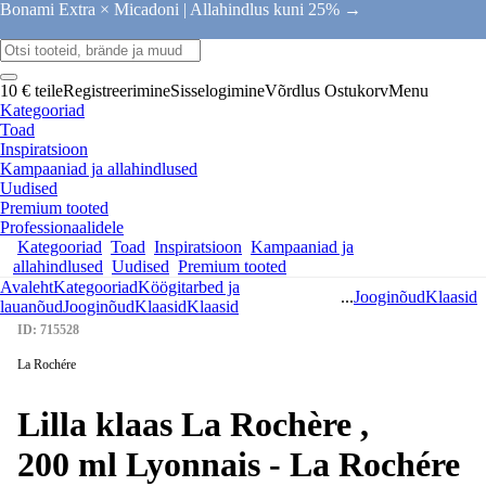
Bonami Extra × Micadoni |
Allahindlus kuni 25% →
10 € teile
Registreerimine
Sisselogimine
Võrdlus
Ostukorv
Menu
Kategooriad
Toad
Inspiratsioon
Kampaaniad ja allahindlused
Uudised
Premium tooted
Professionaalidele
Kategooriad
Toad
Inspiratsioon
Kampaaniad ja
allahindlused
Uudised
Premium tooted
Avaleht
Kategooriad
Köögitarbed ja
...
Jooginõud
Klaasid
lauanõud
Jooginõud
Klaasid
Klaasid
ID: 715528
La Rochére
Lilla klaas La Rochère ,
200 ml Lyonnais - La Rochére