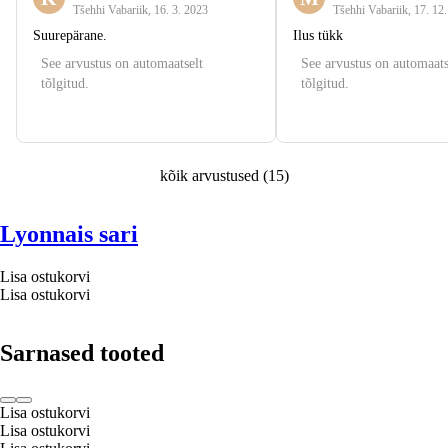
Tšehhi Vabariik
,
16. 3. 2023
Tšehhi Vabariik
,
17. 12
Suurepärane.
Ilus tükk
See arvustus on automaatselt
See arvustus on automaats
tõlgitud.
tõlgitud.
kõik arvustused
(
15
)
Lyonnais sari
Lisa ostukorvi
Lisa ostukorvi
Sarnased tooted
Lisa ostukorvi
Lisa ostukorvi