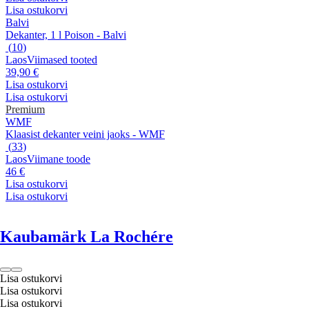
Lisa ostukorvi
Balvi
Dekanter, 1 l Poison - Balvi
(
10
)
Laos
Viimased tooted
39,90 €
Lisa ostukorvi
Lisa ostukorvi
Premium
WMF
Klaasist dekanter veini jaoks - WMF
(
33
)
Laos
Viimane toode
46 €
Lisa ostukorvi
Lisa ostukorvi
Kaubamärk La Rochére
Lisa ostukorvi
Lisa ostukorvi
Lisa ostukorvi