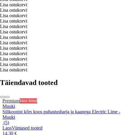
Lisa ostukorvi
Lisa ostukorvi
Lisa ostukorvi
Lisa ostukorvi
Lisa ostukorvi
Lisa ostukorvi
Lisa ostukorvi
Lisa ostukorvi
Lisa ostukorvi
Lisa ostukorvi
Lisa ostukorvi
Lisa ostukorvi
Lisa ostukorvi
Täiendavad tooted
Premium
Hea hind
Muuki
Silikoonist kõrs koos puhastusharja ja kaanega Electric Lime -
Muuki
(
5
)
Laos
Viimased tooted
14,30 €