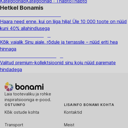
Kategooriad
Kategooriad · Thabto
Thabto
Hetkel Bonamis
Summer Sale kuni -40%
Haara need enne, kui on liiga hilja! Üle 10 000 toote on nüüd
kuni 40% allahindlusega
Aed soodushinnaga
Kõik vajalik Sinu aiale, rõdule ja terrassile – nüüd eriti hea
hinnaga
Premium soodushinnaga
Valitud premium-kollektsioonid sinu koju nüüd paremate
hindadega
Laia tootevaliku ja rohke
inspiratsiooniga e-pood.
OSTUINFO
LISAINFO BONAMI KOHTA
Kõik ostude kohta
Kontaktid
Transport
Meist