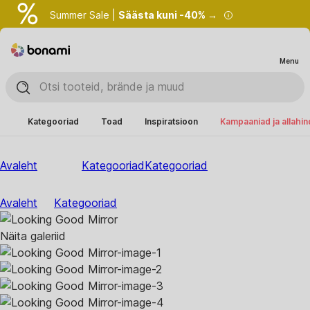
Summer Sale |
Säästa kuni -40% →
Menu
Kategooriad
Toad
Inspiratsioon
Kampaaniad ja allahi
Avaleht
Kategooriad
Kategooriad
Avaleht
Kategooriad
Näita galeriid