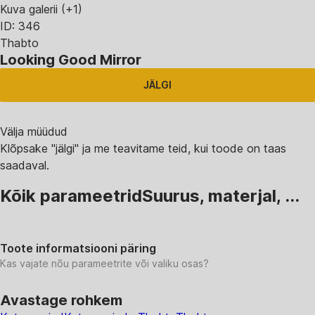
Kuva galerii
(+1)
ID: 346
Thabto
Looking Good Mirror
JÄLGI
Välja müüdud
Klõpsake "jälgi" ja me teavitame teid, kui toode on taas
saadaval.
Kõik parameetrid
Suurus, materjal, ...
Toote informatsiooni päring
Kas vajate nõu parameetrite või valiku osas?
Avastage rohkem