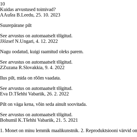
1
0
Kuidas arvustused toimivad?
A
Aušra B.
Leedu
,
25. 10. 2023
Suurepärane pilt
See arvustus on automaatselt tõlgitud.
J
József N.
Ungari
,
4. 12. 2022
Nagu oodatud, kuigi raamitud oleks parem.
See arvustus on automaatselt tõlgitud.
Z
Zuzana R.
Slovakkia
,
9. 4. 2022
Ilus pilt, mida on rõõm vaadata.
See arvustus on automaatselt tõlgitud.
Eva D.
Tšehhi Vabariik
,
26. 2. 2022
Pilt on väga kena, võin seda ainult soovitada.
See arvustus on automaatselt tõlgitud.
Bohumil K.
Tšehhi Vabariik
,
21. 5. 2021
1. Monet on minu lemmik maalikunstnik. 2. Reproduktsiooni värvid on