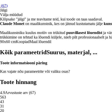
(
67
)
Jälgi
Välja müüdud
Klõpsake "jälgi" ja me teavitame teid, kui toode on taas saadaval.
Claude Monet
on maalikunstnik, kes on jätnud kustutamatu jälje
kuns
Maalikunstniku kuulus motiiv on trükitud
puuvillasest lõuendist
ja vär
trükkimine on tehtud ka lõuendi küljele, näeb pilt professionaalselt ja häs
90x60 cm
Koopiad
Maal lõuendil
Kõik parameetrid
Suurus, materjal, ...
Toote informatsiooni päring
Kas vajate nõu parameetrite või valiku osas?
Toote hinnang
4.9
Arvustuste arv
(
67
)
5
63
4
3
3
1
2
0