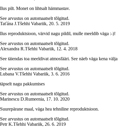
Ilus pilt. Monet on lihtsalt hämmastav.
See arvustus on automaatselt tõlgitud.
Taťána J.
Tšehhi Vabariik
,
20. 5. 2019
Ilus reproduktsioon, värvid nagu pildil, mulle meeldib väga :-)!
See arvustus on automaatselt tõlgitud.
Alexandra R.
Tšehhi Vabariik
,
12. 4. 2018
See täiendas toa meeldivat atmosfääri. See näeb väga kena välja
See arvustus on automaatselt tõlgitud.
Lubana V.
Tšehhi Vabariik
,
3. 6. 2016
täpselt nagu pakkumises
See arvustus on automaatselt tõlgitud.
Marinescu D.
Rumeenia
,
17. 10. 2020
Suurepärane maal, väga hea tehniline reproduktsioon.
See arvustus on automaatselt tõlgitud.
Petr K.
Tšehhi Vabariik
,
26. 6. 2019