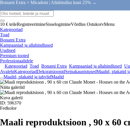
Bonami Extra × Micadoni |
Allahindlus kuni 25% →
10 € teile
Registreerimine
Sisselogimine
Võrdlus
Ostukorv
Menu
Kategooriad
Toad
Bonami Extra
Kampaaniad ja allahindlused
Uudised
Premium tooted
Professionaalidele
Kategooriad
Toad
Bonami Extra
Kampaaniad ja allahindlused
Uu
Avaleht
Kategooriad
Dekoratsioonid
Seinakaunistused
Maalid, plakatid j
...
Maalid, plakatid ja tahvlid
Maalid
Näita galeriid
Kuva galerii
ID: 596370
Fedkolor
Maali reproduktsioon , 90 x 60 