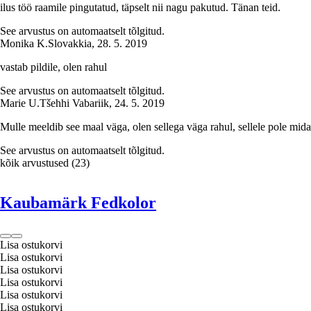
ilus töö raamile pingutatud, täpselt nii nagu pakutud. Tänan teid.
See arvustus on automaatselt tõlgitud.
Monika K.
Slovakkia
,
28. 5. 2019
vastab pildile, olen rahul
See arvustus on automaatselt tõlgitud.
Marie U.
Tšehhi Vabariik
,
24. 5. 2019
Mulle meeldib see maal väga, olen sellega väga rahul, sellele pole midag
See arvustus on automaatselt tõlgitud.
kõik arvustused
(
23
)
Kaubamärk Fedkolor
Lisa ostukorvi
Lisa ostukorvi
Lisa ostukorvi
Lisa ostukorvi
Lisa ostukorvi
Lisa ostukorvi