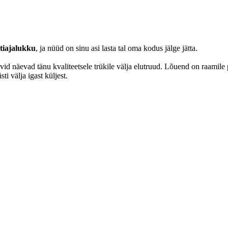
tiajalukku
, ja nüüd on sinu asi lasta tal oma kodus jälge jätta.
vid näevad tänu kvaliteetsele trükile välja elutruud. Lõuend on raamile
ti välja igast küljest.