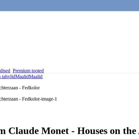
dised
Premium tooted
a tahvlid
Maalid
Maalid
cm Claude Monet - Houses on the