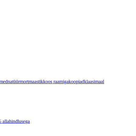
imed
natüürmort
maastik
koos raamiga
koopiad
klaasimaal
% allahindlusega