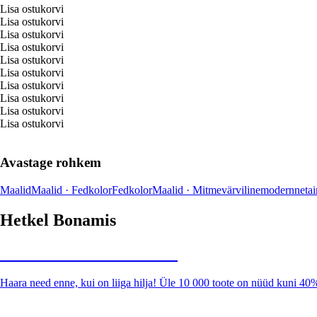
Lisa ostukorvi
Lisa ostukorvi
Lisa ostukorvi
Lisa ostukorvi
Lisa ostukorvi
Lisa ostukorvi
Lisa ostukorvi
Lisa ostukorvi
Lisa ostukorvi
Lisa ostukorvi
Avastage rohkem
Maalid
Maalid · Fedkolor
Fedkolor
Maalid · Mitmevärviline
modernne
ta
Hetkel Bonamis
Summer Sale kuni -40%
Haara need enne, kui on liiga hilja! Üle 10 000 toote on nüüd kuni 40
Aed soodushinnaga