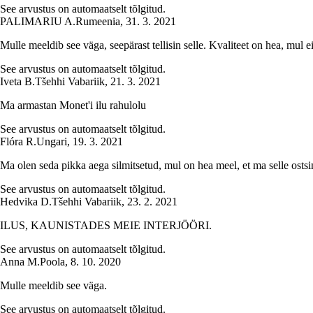
See arvustus on automaatselt tõlgitud.
PALIMARIU A.
Rumeenia
,
31. 3. 2021
Mulle meeldib see väga, seepärast tellisin selle. Kvaliteet on hea, mul 
See arvustus on automaatselt tõlgitud.
Iveta B.
Tšehhi Vabariik
,
21. 3. 2021
Ma armastan Monet'i ilu rahulolu
See arvustus on automaatselt tõlgitud.
Flóra R.
Ungari
,
19. 3. 2021
Ma olen seda pikka aega silmitsetud, mul on hea meel, et ma selle ostsin
See arvustus on automaatselt tõlgitud.
Hedvika D.
Tšehhi Vabariik
,
23. 2. 2021
ILUS, KAUNISTADES MEIE INTERJÖÖRI.
See arvustus on automaatselt tõlgitud.
Anna M.
Poola
,
8. 10. 2020
Mulle meeldib see väga.
See arvustus on automaatselt tõlgitud.