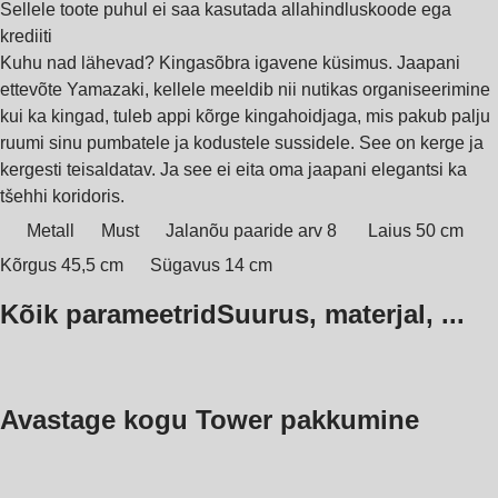
Sellele toote puhul ei saa kasutada allahindluskoode ega
krediiti
Kuhu nad lähevad? Kingasõbra igavene küsimus. Jaapani
ettevõte Yamazaki, kellele meeldib nii nutikas organiseerimine
kui ka kingad, tuleb appi kõrge kingahoidjaga, mis pakub palju
ruumi sinu pumbatele ja kodustele sussidele. See on kerge ja
kergesti teisaldatav. Ja see ei eita oma jaapani elegantsi ka
tšehhi koridoris.
Metall
Must
Jalanõu paaride arv 8
Laius 50 cm
Kõrgus 45,5 cm
Sügavus 14 cm
Kõik parameetrid
Suurus, materjal, ...
Avastage kogu Tower pakkumine