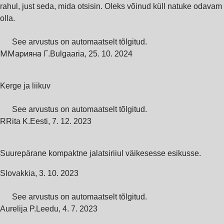
rahul, just seda, mida otsisin. Oleks võinud küll natuke odavam
olla.
See arvustus on automaatselt tõlgitud.
М
Марияна Г.
Bulgaaria
,
25. 10. 2024
Kerge ja liikuv
See arvustus on automaatselt tõlgitud.
R
Rita K.
Eesti
,
7. 12. 2023
Suurepärane kompaktne jalatsiriiul väikesesse esikusse.
Slovakkia
,
3. 10. 2023
See arvustus on automaatselt tõlgitud.
Aurelija P.
Leedu
,
4. 7. 2023