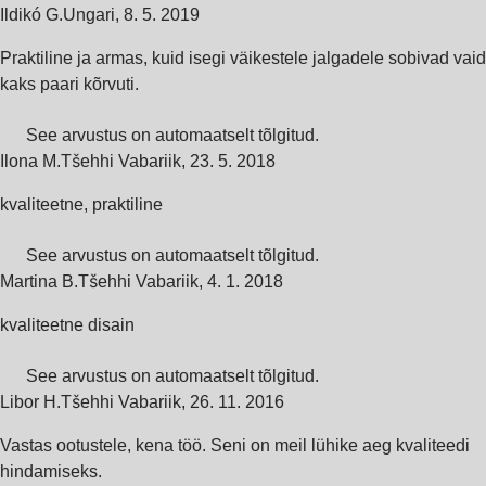
Ildikó G.
Ungari
,
8. 5. 2019
Praktiline ja armas, kuid isegi väikestele jalgadele sobivad vaid
kaks paari kõrvuti.
See arvustus on automaatselt tõlgitud.
Ilona M.
Tšehhi Vabariik
,
23. 5. 2018
kvaliteetne, praktiline
See arvustus on automaatselt tõlgitud.
Martina B.
Tšehhi Vabariik
,
4. 1. 2018
kvaliteetne disain
See arvustus on automaatselt tõlgitud.
Libor H.
Tšehhi Vabariik
,
26. 11. 2016
Vastas ootustele, kena töö. Seni on meil lühike aeg kvaliteedi
hindamiseks.