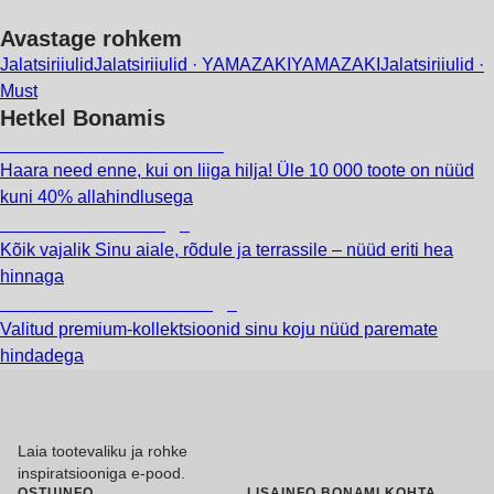
Avastage rohkem
Jalatsiriiulid
Jalatsiriiulid · YAMAZAKI
YAMAZAKI
Jalatsiriiulid ·
Must
Hetkel Bonamis
Summer Sale kuni -40%
Haara need enne, kui on liiga hilja! Üle 10 000 toote on nüüd
kuni 40% allahindlusega
Aed soodushinnaga
Kõik vajalik Sinu aiale, rõdule ja terrassile – nüüd eriti hea
hinnaga
Premium soodushinnaga
Valitud premium-kollektsioonid sinu koju nüüd paremate
hindadega
Laia tootevaliku ja rohke
inspiratsiooniga e-pood.
OSTUINFO
LISAINFO BONAMI KOHTA