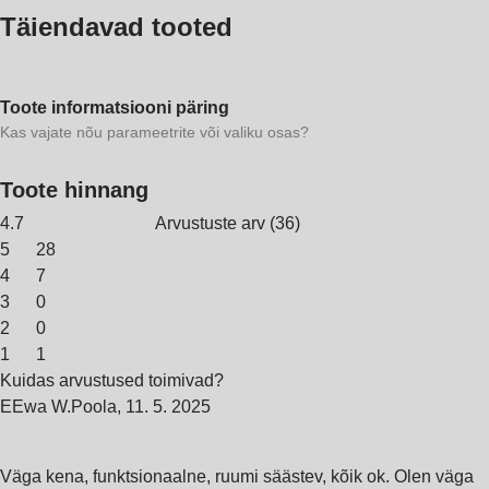
Täiendavad tooted
Toote informatsiooni päring
Kas vajate nõu parameetrite või valiku osas?
Toote hinnang
4.7
Arvustuste arv
(
36
)
5
28
4
7
3
0
2
0
1
1
Kuidas arvustused toimivad?
E
Ewa W.
Poola
,
11. 5. 2025
Väga kena, funktsionaalne, ruumi säästev, kõik ok. Olen väga