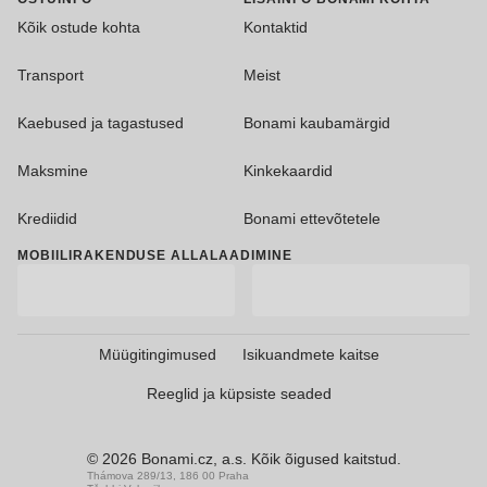
Kõik ostude kohta
Kontaktid
Transport
Meist
Kaebused ja tagastused
Bonami kaubamärgid
Maksmine
Kinkekaardid
Krediidid
Bonami ettevõtetele
MOBIILIRAKENDUSE ALLALAADIMINE
Müügitingimused
Isikuandmete kaitse
Reeglid ja küpsiste seaded
© 2026 Bonami.cz, a.s. Kõik õigused kaitstud.
Thámova 289/13, 186 00 Praha