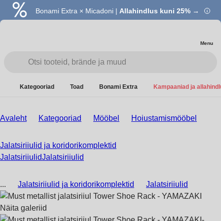
Bonami Extra × Micadoni |
Allahindlus kuni 25% →
Menu
Kategooriad
Toad
Bonami Extra
Kampaaniad ja allahind
Avaleht
Kategooriad
Mööbel
Hoiustamismööbel
Jalatsiriiulid ja koridorikomplektid
Jalatsiriiulid
Jalatsiriiulid
...
Jalatsiriiulid ja koridorikomplektid
Jalatsiriiulid
Näita galeriid