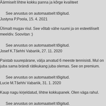
Äärmiselt lihtne kokku panna ja kõrge kvaliteet
See arvustus on automaatselt tõlgitud.
Justyna P.
Poola
,
15. 4. 2021
Ülimalt mugav riiul. See võtab vähe ruumi ja on esteetiliselt
meeldiv. Soovitan :)
See arvustus on automaatselt tõlgitud.
Josef K.
Tšehhi Vabariik
,
27. 11. 2020
Paistab suurepärane, välja arvatud 6 meeste tennisisti. Mul on
juba sama brändi rätikukang juba olemas. See on premium.
See arvustus on automaatselt tõlgitud.
Lucie M.
Tšehhi Vabariik
,
31. 1. 2020
Kaup nagu kirjeldatud, lihtne kokkupanek. Olen väga rahul.
See arvustus on automaatselt tõlgitud.