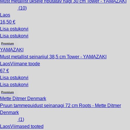
Must metallist uksele riputatav nagi 30 cm Tower - YAMAZAKI
(
10
)
Laos
16,50 €
Lisa ostukorvi
Lisa ostukorvi
Premium
YAMAZAKI
Must metallist seinariiul 38,5 cm Tower - YAMAZAKI
Laos
Viimane toode
67 €
Lisa ostukorvi
Lisa ostukorvi
Premium
Mette Ditmer Denmark
Pruun tammepuidust seinanagi 72 cm Roots - Mette Ditmer
Denmark
(
1
)
Laos
Viimased tooted