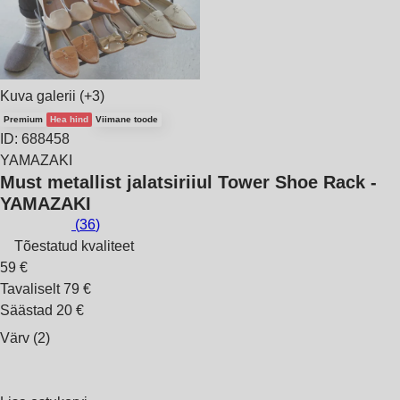
Kuva galerii
(+3)
Premium
Hea hind
Viimane toode
ID: 688458
YAMAZAKI
Must metallist jalatsiriiul Tower Shoe Rack -
YAMAZAKI
(
36
)
Tõestatud kvaliteet
59 €
Tavaliselt 79 €
Säästad 20 €
Värv (2)