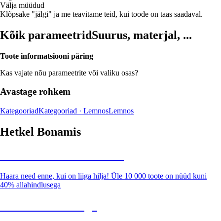
Välja müüdud
Klõpsake "jälgi" ja me teavitame teid, kui toode on taas saadaval.
Kõik parameetrid
Suurus, materjal, ...
Toote informatsiooni päring
Kas vajate nõu parameetrite või valiku osas?
Avastage rohkem
Kategooriad
Kategooriad · Lemnos
Lemnos
Hetkel Bonamis
Summer Sale kuni -40%
Haara need enne, kui on liiga hilja! Üle 10 000 toote on nüüd kuni
40% allahindlusega
Aed soodushinnaga