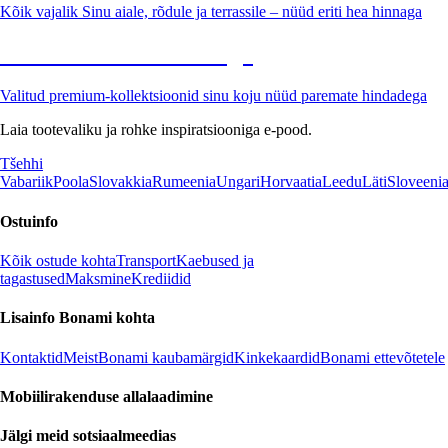
Kõik vajalik Sinu aiale, rõdule ja terrassile – nüüd eriti hea hinnaga
Premium soodushinnaga
Valitud premium-kollektsioonid sinu koju nüüd paremate hindadega
Laia tootevaliku ja rohke inspiratsiooniga e-pood.
Tšehhi
Vabariik
Poola
Slovakkia
Rumeenia
Ungari
Horvaatia
Leedu
Läti
Sloveeni
Ostuinfo
Kõik ostude kohta
Transport
Kaebused ja
tagastused
Maksmine
Krediidid
Lisainfo Bonami kohta
Kontaktid
Meist
Bonami kaubamärgid
Kinkekaardid
Bonami ettevõtetele
Mobiilirakenduse allalaadimine
Jälgi meid sotsiaalmeedias