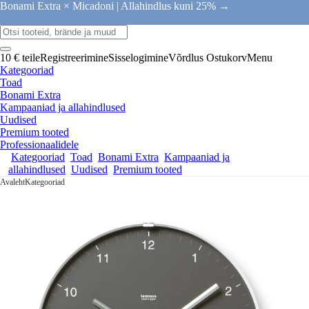
Bonami Extra × Micadoni |
Allahindlus kuni 25% →
10 € teile
Registreerimine
Sisselogimine
Võrdlus
Ostukorv
Menu
Kategooriad
Toad
Bonami Extra
Kampaaniad ja allahindlused
Uudised
Premium tooted
Professionaalidele
Kategooriad
Toad
Bonami Extra
Kampaaniad ja
allahindlused
Uudised
Premium tooted
Avaleht
Kategooriad