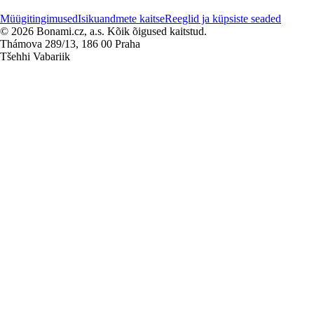
Müügitingimused
Isikuandmete kaitse
Reeglid ja küpsiste seaded
© 2026 Bonami.cz, a.s. Kõik õigused kaitstud.
Thámova 289/13, 186 00 Praha
Tšehhi Vabariik