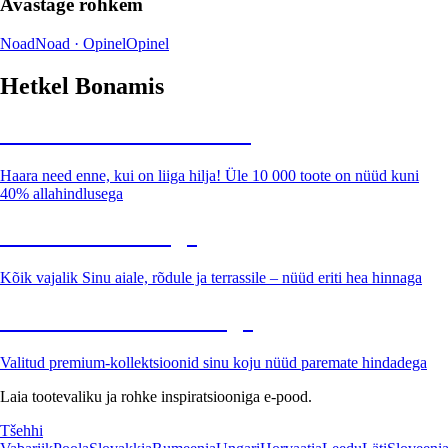
Avastage rohkem
Noad
Noad · Opinel
Opinel
Hetkel Bonamis
Summer Sale kuni -40%
Haara need enne, kui on liiga hilja! Üle 10 000 toote on nüüd kuni
40% allahindlusega
Aed soodushinnaga
Kõik vajalik Sinu aiale, rõdule ja terrassile – nüüd eriti hea hinnaga
Premium soodushinnaga
Valitud premium-kollektsioonid sinu koju nüüd paremate hindadega
Laia tootevaliku ja rohke inspiratsiooniga e-pood.
Tšehhi