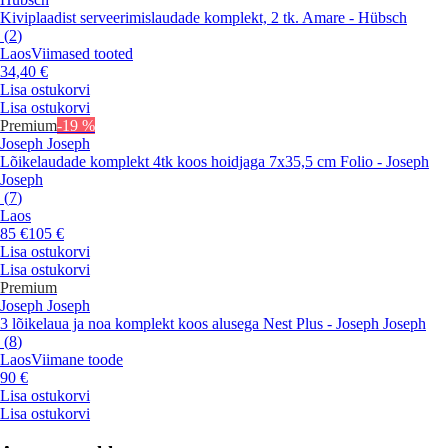
Kiviplaadist serveerimislaudade komplekt, 2 tk. Amare - Hübsch
(
2
)
Laos
Viimased tooted
34,40 €
Lisa ostukorvi
Lisa ostukorvi
Premium
-19 %
Joseph Joseph
Lõikelaudade komplekt 4tk koos hoidjaga 7x35,5 cm Folio - Joseph
Joseph
(
7
)
Laos
85 €
105 €
Lisa ostukorvi
Lisa ostukorvi
Premium
Joseph Joseph
3 lõikelaua ja noa komplekt koos alusega Nest Plus - Joseph Joseph
(
8
)
Laos
Viimane toode
90 €
Lisa ostukorvi
Lisa ostukorvi