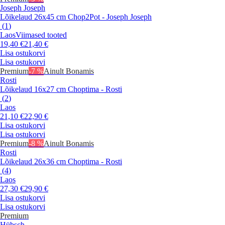
Joseph Joseph
Lõikelaud 26x45 cm Chop2Pot - Joseph Joseph
(
1
)
Laos
Viimased tooted
19,40 €
21,40 €
Lisa ostukorvi
Lisa ostukorvi
Premium
-7 %
Ainult Bonamis
Rosti
Lõikelaud 16x27 cm Choptima - Rosti
(
2
)
Laos
21,10 €
22,90 €
Lisa ostukorvi
Lisa ostukorvi
Premium
-8 %
Ainult Bonamis
Rosti
Lõikelaud 26x36 cm Choptima - Rosti
(
4
)
Laos
27,30 €
29,90 €
Lisa ostukorvi
Lisa ostukorvi
Premium
Hübsch