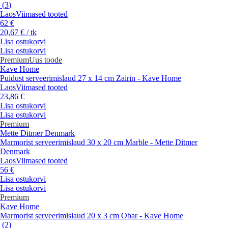
(
3
)
Laos
Viimased tooted
62 €
20,67 € / tk
Lisa ostukorvi
Lisa ostukorvi
Premium
Uus toode
Kave Home
Puidust serveerimislaud 27 x 14 cm Zairin - Kave Home
Laos
Viimased tooted
23,86 €
Lisa ostukorvi
Lisa ostukorvi
Premium
Mette Ditmer Denmark
Marmorist serveerimislaud 30 x 20 cm Marble - Mette Ditmer
Denmark
Laos
Viimased tooted
56 €
Lisa ostukorvi
Lisa ostukorvi
Premium
Kave Home
Marmorist serveerimislaud 20 x 3 cm Obar - Kave Home
(
2
)