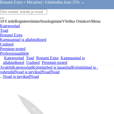
Bonami Extra × Micadoni |
Allahindlus kuni 25% →
10 € teile
Registreerimine
Sisselogimine
Võrdlus
Ostukorv
Menu
Kategooriad
Toad
Bonami Extra
Kampaaniad ja allahindlused
Uudised
Premium tooted
Professionaalidele
Kategooriad
Toad
Bonami Extra
Kampaaniad ja
allahindlused
Uudised
Premium tooted
Avaleht
Kategooriad
Köögitarbed ja lauanõud
Köögiriistad ja -
vahendid
Noad ja tarvikud
Noad
Noad
...
Noad ja tarvikud
Noad