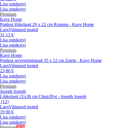
Lisa ostukorvi
Lisa ostukorvi
Premium
Kave Home
Puidust lõikelaud 29 x 22 cm Rommu - Kave Home
Laos
Viimased tooted
31,13 €
Lisa ostukorvi
Lisa ostukorvi
Premium
Kave Home
Puidust serveerimislaud 35 x 12 cm Zairin - Kave Home
Laos
Viimased tooted
23,86 €
Lisa ostukorvi
Lisa ostukorvi
Premium
Joseph Joseph
Lõikelaud 21x38 cm Chop2Pot - Joseph Joseph
(
12
)
Laos
Viimased tooted
19,90 €
Lisa ostukorvi
Lisa ostukorvi
Premium
-9 %