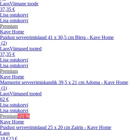
Laos
Viimane toode
37,35 €
Lisa ostukorvi
Lisa ostukorvi
Premium
Kave Home
Puidust serveerimislaud 41 x 30,5 cm Blera - Kave Home
(
2
)
Laos
Viimased tooted
37,35 €
Lisa ostukorvi
Lisa ostukorvi
Premium
Kave Home
Marmorist serveerimiskandik 39,5 x 21 cm Adoma - Kave Home
(
1
)
Laos
Viimased tooted
62 €
Lisa ostukorvi
Lisa ostukorvi
Premium
-21 %
Kave Home
Puidust serveerimislaud 25 x 20 cm Zairin - Kave Home
Laos
18 €
23 €