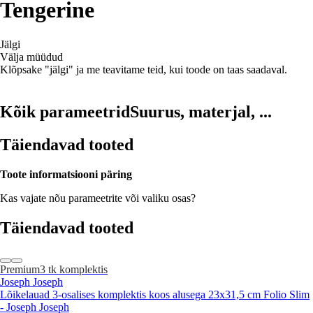
Tengerine
Jälgi
Välja müüdud
Klõpsake "jälgi" ja me teavitame teid, kui toode on taas saadaval.
Kõik parameetrid
Suurus, materjal, ...
Täiendavad tooted
Toote informatsiooni päring
Kas vajate nõu parameetrite või valiku osas?
Täiendavad tooted
Premium
3 tk komplektis
Joseph Joseph
Lõikelauad 3-osalises komplektis koos alusega 23x31,5 cm Folio Slim
- Joseph Joseph