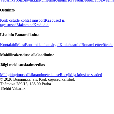
Vabariik
Poola
Slovakkia
Rumeenia
Ungari
Horvaatia
Leedu
Läti
Sloveeni
Ostuinfo
Kõik ostude kohta
Transport
Kaebused ja
tagastused
Maksmine
Krediidid
Lisainfo Bonami kohta
Kontaktid
Meist
Bonami kaubamärgid
Kinkekaardid
Bonami ettevõtetele
Mobiilirakenduse allalaadimine
Jälgi meid sotsiaalmeedias
Müügitingimused
Isikuandmete kaitse
Reeglid ja küpsiste seaded
© 2026 Bonami.cz, a.s. Kõik õigused kaitstud.
Thámova 289/13, 186 00 Praha
Tšehhi Vabariik