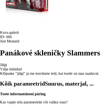
Kuva galerii
ID: 666
Just Mustard
Panákové skleničky Slammers
Jälgi
Välja müüdud
Klõpsake "jälgi" ja me teavitame teid, kui toode on taas saadaval.
Kõik parameetrid
Suurus, materjal, ...
Toote informatsiooni päring
Kas vajate nõu parameetrite või valiku osas?