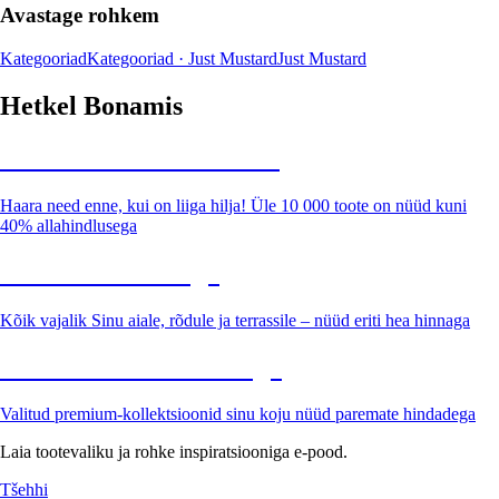
Avastage rohkem
Kategooriad
Kategooriad · Just Mustard
Just Mustard
Hetkel Bonamis
Summer Sale kuni -40%
Haara need enne, kui on liiga hilja! Üle 10 000 toote on nüüd kuni
40% allahindlusega
Aed soodushinnaga
Kõik vajalik Sinu aiale, rõdule ja terrassile – nüüd eriti hea hinnaga
Premium soodushinnaga
Valitud premium-kollektsioonid sinu koju nüüd paremate hindadega
Laia tootevaliku ja rohke inspiratsiooniga e-pood.
Tšehhi