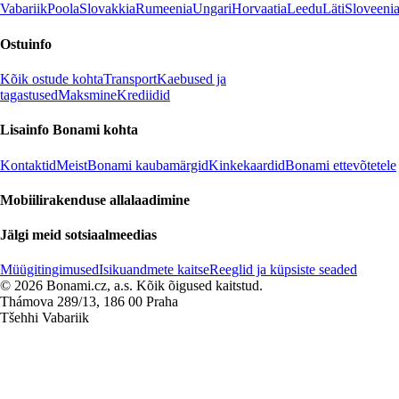
Vabariik
Poola
Slovakkia
Rumeenia
Ungari
Horvaatia
Leedu
Läti
Sloveeni
Ostuinfo
Kõik ostude kohta
Transport
Kaebused ja
tagastused
Maksmine
Krediidid
Lisainfo Bonami kohta
Kontaktid
Meist
Bonami kaubamärgid
Kinkekaardid
Bonami ettevõtetele
Mobiilirakenduse allalaadimine
Jälgi meid sotsiaalmeedias
Müügitingimused
Isikuandmete kaitse
Reeglid ja küpsiste seaded
© 2026 Bonami.cz, a.s. Kõik õigused kaitstud.
Thámova 289/13, 186 00 Praha
Tšehhi Vabariik