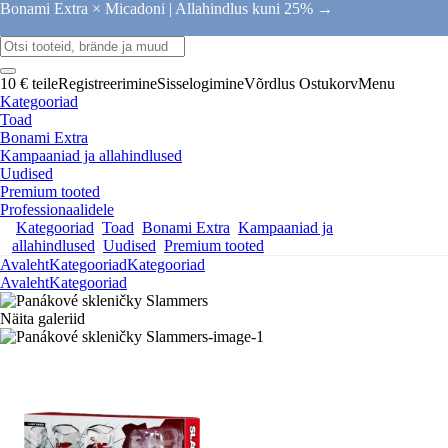
Bonami Extra × Micadoni |
Allahindlus kuni 25% →
10 € teile
Registreerimine
Sisselogimine
Võrdlus
Ostukorv
Menu
Kategooriad
Toad
Bonami Extra
Kampaaniad ja allahindlused
Uudised
Premium tooted
Professionaalidele
Kategooriad
Toad
Bonami Extra
Kampaaniad ja
allahindlused
Uudised
Premium tooted
Avaleht
Kategooriad
Kategooriad
Avaleht
Kategooriad
Näita galeriid