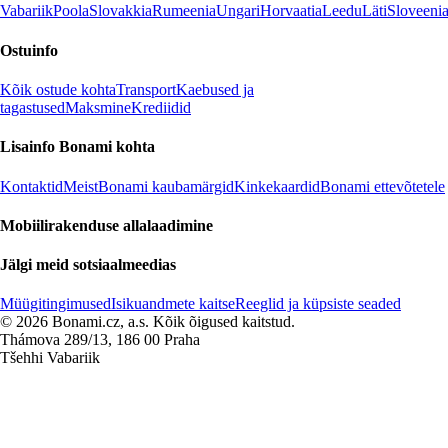
Vabariik
Poola
Slovakkia
Rumeenia
Ungari
Horvaatia
Leedu
Läti
Sloveeni
Ostuinfo
Kõik ostude kohta
Transport
Kaebused ja
tagastused
Maksmine
Krediidid
Lisainfo Bonami kohta
Kontaktid
Meist
Bonami kaubamärgid
Kinkekaardid
Bonami ettevõtetele
Mobiilirakenduse allalaadimine
Jälgi meid sotsiaalmeedias
Müügitingimused
Isikuandmete kaitse
Reeglid ja küpsiste seaded
© 2026 Bonami.cz, a.s. Kõik õigused kaitstud.
Thámova 289/13, 186 00 Praha
Tšehhi Vabariik