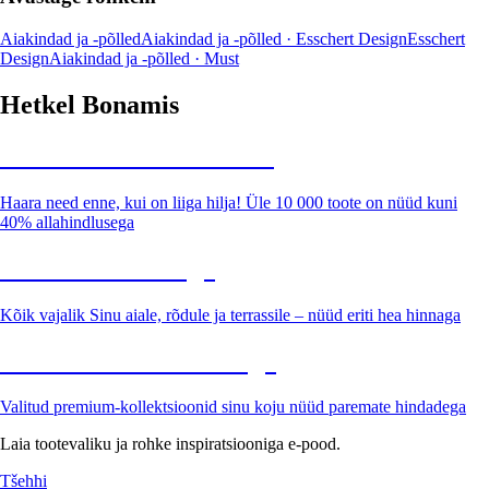
Aiakindad ja -põlled
Aiakindad ja -põlled · Esschert Design
Esschert
Design
Aiakindad ja -põlled · Must
Hetkel Bonamis
Summer Sale kuni -40%
Haara need enne, kui on liiga hilja! Üle 10 000 toote on nüüd kuni
40% allahindlusega
Aed soodushinnaga
Kõik vajalik Sinu aiale, rõdule ja terrassile – nüüd eriti hea hinnaga
Premium soodushinnaga
Valitud premium-kollektsioonid sinu koju nüüd paremate hindadega
Laia tootevaliku ja rohke inspiratsiooniga e-pood.
Tšehhi