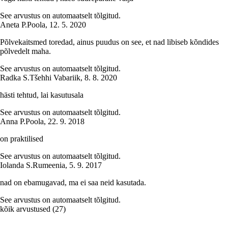
See arvustus on automaatselt tõlgitud.
Aneta P.
Poola
,
12. 5. 2020
Põlvekaitsmed toredad, ainus puudus on see, et nad libiseb kõndides
põlvedelt maha.
See arvustus on automaatselt tõlgitud.
Radka S.
Tšehhi Vabariik
,
8. 8. 2020
hästi tehtud, lai kasutusala
See arvustus on automaatselt tõlgitud.
Anna P.
Poola
,
22. 9. 2018
on praktilised
See arvustus on automaatselt tõlgitud.
Iolanda S.
Rumeenia
,
5. 9. 2017
nad on ebamugavad, ma ei saa neid kasutada.
See arvustus on automaatselt tõlgitud.
kõik arvustused
(
27
)