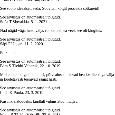
See sobib ideaalselt aeda. Soovitan kõigil proovida sõtkureid!
See arvustus on automaatselt tõlgitud.
Soňa T.
Slovakkia
,
5. 1. 2021
Nad nägid väga head välja, rohkem ei tea veel, see oli kingitus.
See arvustus on automaatselt tõlgitud.
Sápi F.
Ungari
,
11. 2. 2020
Praktiline
See arvustus on automaatselt tõlgitud.
Bára S.
Tšehhi Vabariik
,
22. 10. 2019
Mul ei ole mingeid kahtlusi, põlvealused näevad hea kvaliteediga välja
ja loodetavasti teenivad saajat hästi.
See arvustus on automaatselt tõlgitud.
Lidia K.
Poola
,
23. 3. 2019
Kasulik aiatöödeks, kindlalt valmistatud, mugav.
See arvustus on automaatselt tõlgitud.
Milan R.
Tšehhi Vabariik
,
25. 6. 2018