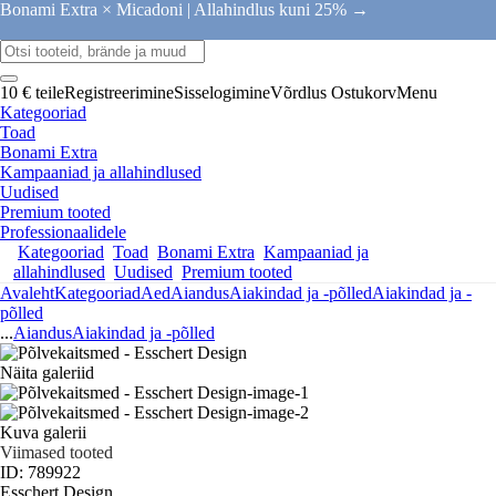
Bonami Extra × Micadoni |
Allahindlus kuni 25% →
10 € teile
Registreerimine
Sisselogimine
Võrdlus
Ostukorv
Menu
Kategooriad
Toad
Bonami Extra
Kampaaniad ja allahindlused
Uudised
Premium tooted
Professionaalidele
Kategooriad
Toad
Bonami Extra
Kampaaniad ja
allahindlused
Uudised
Premium tooted
Avaleht
Kategooriad
Aed
Aiandus
Aiakindad ja -põlled
Aiakindad ja -
põlled
...
Aiandus
Aiakindad ja -põlled
Näita galeriid
Kuva galerii
Viimased tooted
ID: 789922
Esschert Design