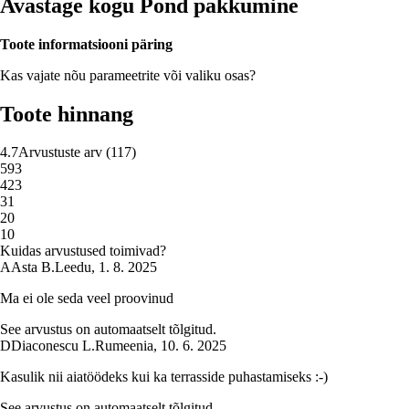
Avastage kogu Pond pakkumine
Toote informatsiooni päring
Kas vajate nõu parameetrite või valiku osas?
Toote hinnang
4.7
Arvustuste arv
(
117
)
5
93
4
23
3
1
2
0
1
0
Kuidas arvustused toimivad?
A
Asta B.
Leedu
,
1. 8. 2025
Ma ei ole seda veel proovinud
See arvustus on automaatselt tõlgitud.
D
Diaconescu L.
Rumeenia
,
10. 6. 2025
Kasulik nii aiatöödeks kui ka terrasside puhastamiseks :-)
See arvustus on automaatselt tõlgitud.