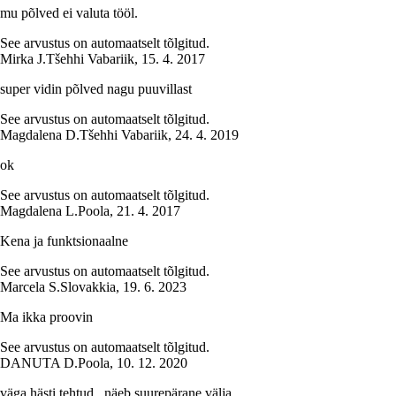
mu põlved ei valuta tööl.
See arvustus on automaatselt tõlgitud.
Mirka J.
Tšehhi Vabariik
,
15. 4. 2017
super vidin põlved nagu puuvillast
See arvustus on automaatselt tõlgitud.
Magdalena D.
Tšehhi Vabariik
,
24. 4. 2019
ok
See arvustus on automaatselt tõlgitud.
Magdalena L.
Poola
,
21. 4. 2017
Kena ja funktsionaalne
See arvustus on automaatselt tõlgitud.
Marcela S.
Slovakkia
,
19. 6. 2023
Ma ikka proovin
See arvustus on automaatselt tõlgitud.
DANUTA D.
Poola
,
10. 12. 2020
väga hästi tehtud , näeb suurepärane välja