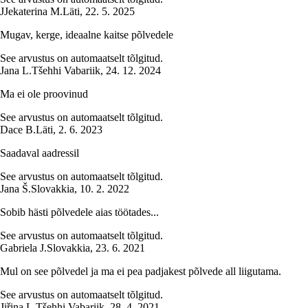
J
Jekaterina M.
Läti
,
22. 5. 2025
Mugav, kerge, ideaalne kaitse põlvedele
See arvustus on automaatselt tõlgitud.
Jana L.
Tšehhi Vabariik
,
24. 12. 2024
Ma ei ole proovinud
See arvustus on automaatselt tõlgitud.
Dace B.
Läti
,
2. 6. 2023
Saadaval aadressil
See arvustus on automaatselt tõlgitud.
Jana Š.
Slovakkia
,
10. 2. 2022
Sobib hästi põlvedele aias töötades...
See arvustus on automaatselt tõlgitud.
Gabriela J.
Slovakkia
,
23. 6. 2021
Mul on see põlvedel ja ma ei pea padjakest põlvede all liigutama.
See arvustus on automaatselt tõlgitud.
Jiřina L.
Tšehhi Vabariik
,
28. 4. 2021