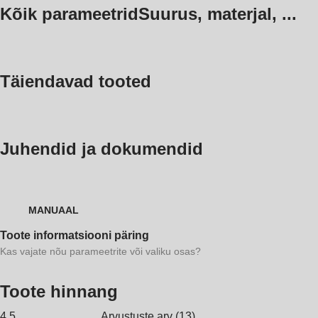
Kõik parameetrid
Suurus, materjal, ...
Täiendavad tooted
Juhendid ja dokumendid
MANUAAL
Toote informatsiooni päring
Kas vajate nõu parameetrite või valiku osas?
Toote hinnang
4.5
Arvustuste arv
(
13
)