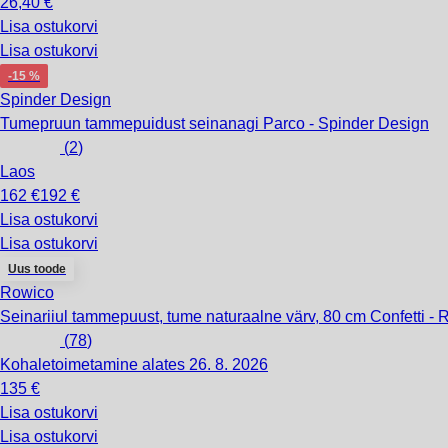
26,40 €
Lisa ostukorvi
Lisa ostukorvi
-15 %
Spinder Design
Tumepruun tammepuidust seinanagi Parco - Spinder Design
(
2
)
Laos
162 €
192 €
Lisa ostukorvi
Lisa ostukorvi
Uus toode
Rowico
Seinariiul tammepuust, tume naturaalne värv, 80 cm Confetti -
(
78
)
Kohaletoimetamine alates 26. 8. 2026
135 €
Lisa ostukorvi
Lisa ostukorvi