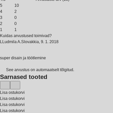
5
10
4
2
3
0
2
0
1
1
Kuidas arvustused toimivad?
L
Ludmila A.
Slovakkia
,
9. 1. 2018
super disain ja töötlemine
See arvustus on automaatselt tõlgitud.
Sarnased tooted
Lisa ostukorvi
Lisa ostukorvi
Lisa ostukorvi
Lisa ostukorvi