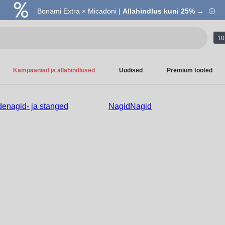
Bonami Extra × Micadoni |
Allahindlus kuni 25% →
10 
Kampaaniad ja allahindlused
Uudised
Premium tooted
denagid- ja stanged
Nagid
Nagid