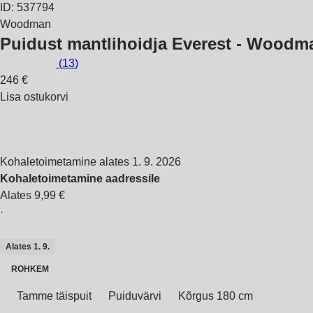
ID: 537794
Woodman
Puidust mantlihoidja Everest - Woodm
(
13
)
246 €
Lisa ostukorvi
Kohaletoimetamine alates 1. 9. 2026
Kohaletoimetamine aadressile
Alates 9,99 €
·
Alates 1. 9.
ROHKEM
Tamme täispuit
Puiduvärvi
Kõrgus 180 cm