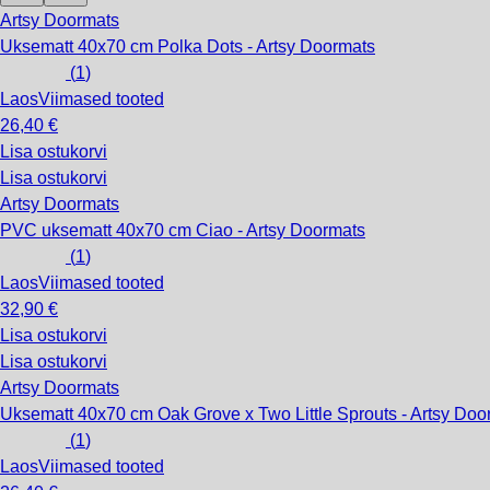
Artsy Doormats
Uksematt 40x70 cm Polka Dots - Artsy Doormats
(
1
)
Laos
Viimased tooted
26,40 €
Lisa ostukorvi
Lisa ostukorvi
Artsy Doormats
PVC uksematt 40x70 cm Ciao - Artsy Doormats
(
1
)
Laos
Viimased tooted
32,90 €
Lisa ostukorvi
Lisa ostukorvi
Artsy Doormats
Uksematt 40x70 cm Oak Grove x Two Little Sprouts - Artsy Doo
(
1
)
Laos
Viimased tooted