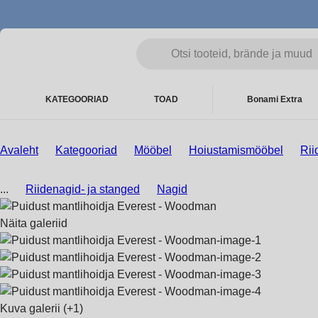
KATEGOORIAD
TOAD
Bonami Extra
Avaleht
Kategooriad
Mööbel
Hoiustamismööbel
Rii
...
Riidenagid- ja stanged
Nagid
Näita galeriid
Kuva galerii
(+1)