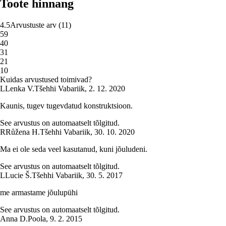
Toote hinnang
4.5
Arvustuste arv
(
11
)
5
9
4
0
3
1
2
1
1
0
Kuidas arvustused toimivad?
L
Lenka V.
Tšehhi Vabariik
,
2. 12. 2020
Kaunis, tugev tugevdatud konstruktsioon.
See arvustus on automaatselt tõlgitud.
R
Růžena H.
Tšehhi Vabariik
,
30. 10. 2020
Ma ei ole seda veel kasutanud, kuni jõuludeni.
See arvustus on automaatselt tõlgitud.
L
Lucie Š.
Tšehhi Vabariik
,
30. 5. 2017
me armastame jõulupühi
See arvustus on automaatselt tõlgitud.
Anna D.
Poola
,
9. 2. 2015