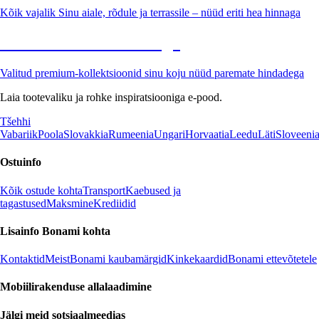
Kõik vajalik Sinu aiale, rõdule ja terrassile – nüüd eriti hea hinnaga
Premium soodushinnaga
Valitud premium-kollektsioonid sinu koju nüüd paremate hindadega
Laia tootevaliku ja rohke inspiratsiooniga e-pood.
Tšehhi
Vabariik
Poola
Slovakkia
Rumeenia
Ungari
Horvaatia
Leedu
Läti
Sloveeni
Ostuinfo
Kõik ostude kohta
Transport
Kaebused ja
tagastused
Maksmine
Krediidid
Lisainfo Bonami kohta
Kontaktid
Meist
Bonami kaubamärgid
Kinkekaardid
Bonami ettevõtetele
Mobiilirakenduse allalaadimine
Jälgi meid sotsiaalmeedias