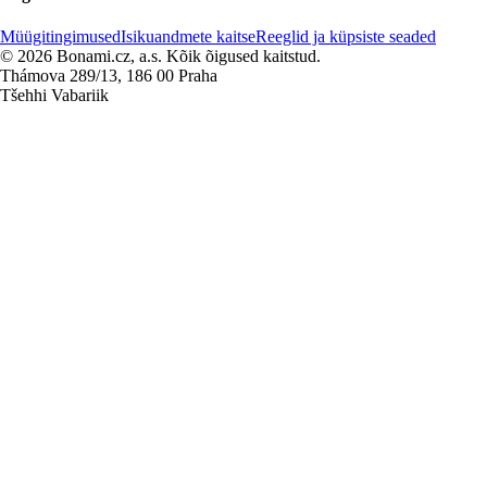
Müügitingimused
Isikuandmete kaitse
Reeglid ja küpsiste seaded
© 2026 Bonami.cz, a.s. Kõik õigused kaitstud.
Thámova 289/13, 186 00 Praha
Tšehhi Vabariik