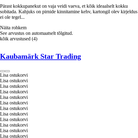
Pärast kokkupanekut on vaja veidi vaeva, et kõik ideaalselt kokku
sobitada. Kahjuks on pirnide kinnitamine kehv, kartongil olev kirjeldus
ei ole tegel...
Näita rohkem
See arvustus on automaatselt tõlgitud.
kõik arvustused
(
4
)
Kaubamärk Star Trading
Lisa ostukorvi
Lisa ostukorvi
Lisa ostukorvi
Lisa ostukorvi
Lisa ostukorvi
Lisa ostukorvi
Lisa ostukorvi
Lisa ostukorvi
Lisa ostukorvi
Lisa ostukorvi
Lisa ostukorvi
Lisa ostukorvi