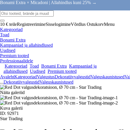
Bonami Extra × Micadoni |
Allahindlus kuni 25% →
10 € teile
Registreerimine
Sisselogimine
Võrdlus
Ostukorv
Menu
Kategooriad
Toad
Bonami Extra
Kampaaniad ja allahindlused
Uudised
Premium tooted
Professionaalidele
Kategooriad
Toad
Bonami Extra
Kampaaniad ja
allahindlused
Uudised
Premium tooted
Avaleht
Kategooriad
Valgustus
Dekoratiivvalgustid
Valguskaunistused
Va
...
Dekoratiivvalgustid
Valguskaunistused
Näita galeriid
Kuva galerii
ID: 92971
Star Trading