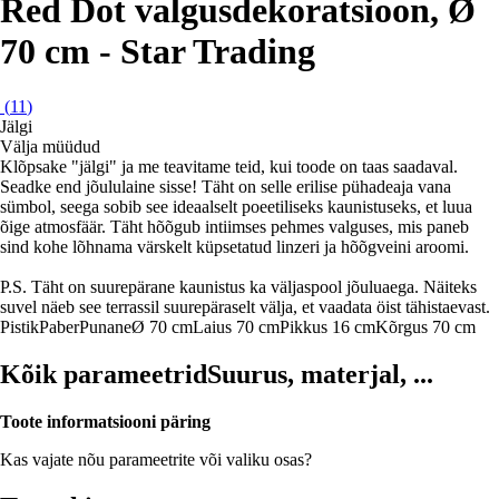
Red Dot valgusdekoratsioon, Ø
70 cm - Star Trading
(
11
)
Jälgi
Välja müüdud
Klõpsake "jälgi" ja me teavitame teid, kui toode on taas saadaval.
Seadke end jõululaine sisse! Täht on selle erilise pühadeaja vana
sümbol, seega sobib see ideaalselt poeetiliseks kaunistuseks, et luua
õige atmosfäär. Täht hõõgub intiimses pehmes valguses, mis paneb
sind kohe lõhnama värskelt küpsetatud linzeri ja hõõgveini aroomi.
P.S. Täht on suurepärane kaunistus ka väljaspool jõuluaega. Näiteks
suvel näeb see terrassil suurepäraselt välja, et vaadata öist tähistaevast.
Pistik
Paber
Punane
Ø 70 cm
Laius 70 cm
Pikkus 16 cm
Kõrgus 70 cm
Kõik parameetrid
Suurus, materjal, ...
Toote informatsiooni päring
Kas vajate nõu parameetrite või valiku osas?