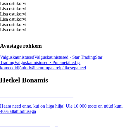
Lisa ostukorvi
Lisa ostukorvi
Lisa ostukorvi
Lisa ostukorvi
Lisa ostukorvi
Lisa ostukorvi
Avastage rohkem
Valguskaunistused
Valguskaunistused · Star Trading
Star
Trading
Valguskaunistused · Punane
tähed ja
komeedid
jõulud
välisruum
patarei
päikesepaneel
Hetkel Bonamis
Summer Sale kuni -40%
Haara need enne, kui on liiga hilja! Üle 10 000 toote on nüüd kuni
40% allahindlusega
Aed soodushinnaga