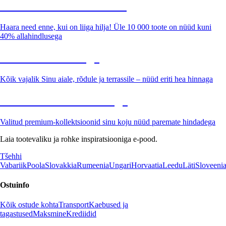
Summer Sale kuni -40%
Haara need enne, kui on liiga hilja! Üle 10 000 toote on nüüd kuni
40% allahindlusega
Aed soodushinnaga
Kõik vajalik Sinu aiale, rõdule ja terrassile – nüüd eriti hea hinnaga
Premium soodushinnaga
Valitud premium-kollektsioonid sinu koju nüüd paremate hindadega
Laia tootevaliku ja rohke inspiratsiooniga e-pood.
Tšehhi
Vabariik
Poola
Slovakkia
Rumeenia
Ungari
Horvaatia
Leedu
Läti
Sloveeni
Ostuinfo
Kõik ostude kohta
Transport
Kaebused ja
tagastused
Maksmine
Krediidid