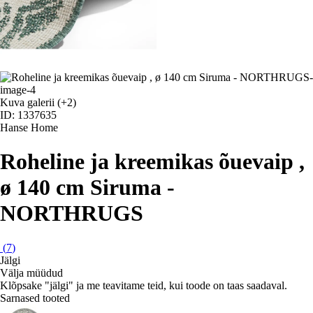
Kuva galerii
(+2)
ID: 1337635
Hanse Home
Roheline ja kreemikas õuevaip ,
ø 140 cm Siruma -
NORTHRUGS
(
7
)
Jälgi
Välja müüdud
Klõpsake "jälgi" ja me teavitame teid, kui toode on taas saadaval.
Sarnased tooted