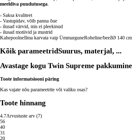
meeldiva puudutusega
.
- Saksa kvaliteet
- Vastupidav, võib panna õue
- ilusad värvid, mis ei pleekinud
- ilusad motiivid ja mustrid
Kahepoolne
Ilma karvata vaip
Ümmargune
Roheline/beež
Ø 140 cm
Kõik parameetrid
Suurus, materjal, ...
Avastage kogu Twin Supreme pakkumine
Toote informatsiooni päring
Kas vajate nõu parameetrite või valiku osas?
Toote hinnang
4.7
Arvustuste arv
(
7
)
5
6
4
0
3
1
2
0