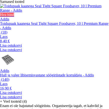
Sarnased tooted
Hea hind
Addis
Toidupaak kaanega Seal Tight Square Foodsaver, 10 l Premium Range
- Addis
(
18
)
Laos
8,40 €
Lisa ostukorvi
Lisa ostukorvi
Addis
Hall ja valge libisemisvastane söögiriistade korraldaja - Addis
(
140
)
Laos
16,90 €
Lisa ostukorvi
Lisa ostukorvi
+
Veel tooteid (4)
Enam ei ole hajutatud söögiriistu. Organiseerija tagab, et kahvlid ja