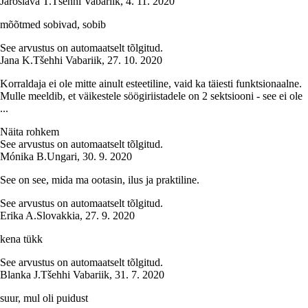
Jaroslava T.
Tšehhi Vabariik
,
4. 11. 2020
mõõtmed sobivad, sobib
See arvustus on automaatselt tõlgitud.
Jana K.
Tšehhi Vabariik
,
27. 10. 2020
Korraldaja ei ole mitte ainult esteetiline, vaid ka täiesti funktsionaalne.
Mulle meeldib, et väikestele söögiriistadele on 2 sektsiooni - see ei ole
...
Näita rohkem
See arvustus on automaatselt tõlgitud.
Mónika B.
Ungari
,
30. 9. 2020
See on see, mida ma ootasin, ilus ja praktiline.
See arvustus on automaatselt tõlgitud.
Erika A.
Slovakkia
,
27. 9. 2020
kena tükk
See arvustus on automaatselt tõlgitud.
Blanka J.
Tšehhi Vabariik
,
31. 7. 2020
suur, mul oli puidust