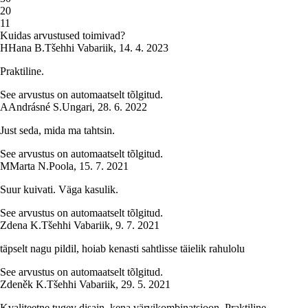
2
0
1
1
Kuidas arvustused toimivad?
H
Hana B.
Tšehhi Vabariik
,
14. 4. 2023
Praktiline.
See arvustus on automaatselt tõlgitud.
A
Andrásné S.
Ungari
,
28. 6. 2022
Just seda, mida ma tahtsin.
See arvustus on automaatselt tõlgitud.
M
Marta N.
Poola
,
15. 7. 2021
Suur kuivati. Väga kasulik.
See arvustus on automaatselt tõlgitud.
Zdena K.
Tšehhi Vabariik
,
9. 7. 2021
täpselt nagu pildil, hoiab kenasti sahtlisse täielik rahulolu
See arvustus on automaatselt tõlgitud.
Zdeněk K.
Tšehhi Vabariik
,
29. 5. 2021
Kvaliteetne tugev disain, kena värvikombinatsioon. Praktiline