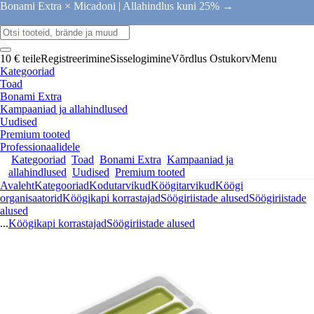
Bonami Extra × Micadoni |
Allahindlus kuni 25% →
10 € teile
Registreerimine
Sisselogimine
Võrdlus
Ostukorv
Menu
Kategooriad
Toad
Bonami Extra
Kampaaniad ja allahindlused
Uudised
Premium tooted
Professionaalidele
Kategooriad
Toad
Bonami Extra
Kampaaniad ja
allahindlused
Uudised
Premium tooted
Avaleht
Kategooriad
Kodutarvikud
Köögitarvikud
Köögi
organisaatorid
Köögikapi korrastajad
Söögiriistade alused
Söögiriistade
alused
...
Köögikapi korrastajad
Söögiriistade alused