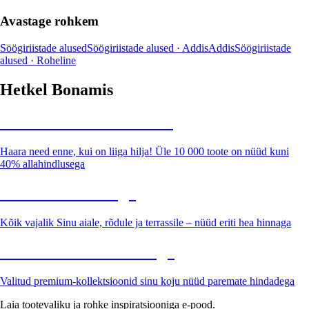
Avastage rohkem
Söögiriistade alused
Söögiriistade alused · Addis
Addis
Söögiriistade
alused · Roheline
Hetkel Bonamis
Summer Sale kuni -40%
Haara need enne, kui on liiga hilja! Üle 10 000 toote on nüüd kuni
40% allahindlusega
Aed soodushinnaga
Kõik vajalik Sinu aiale, rõdule ja terrassile – nüüd eriti hea hinnaga
Premium soodushinnaga
Valitud premium-kollektsioonid sinu koju nüüd paremate hindadega
Laia tootevaliku ja rohke inspiratsiooniga e-pood.