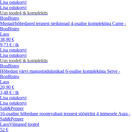
Lisa ostukorvi
Lisa ostukorvi
Uus toode
4 tk komplektis
BonBistro
Mustad/hõbedased terasest steikinoad 4-osalise komplektiga Carne -
BonBistro
Laos
38,90 €
9,73 € / tk
Lisa ostukorvi
Lisa ostukorvi
Uus toode
6 tk komplektis
BonBistro
Hõbedast värvi magustoidulusikad 6-osalise komplektiga Serve -
BonBistro
Laos
20,90 €
3,48 € / tk
Lisa ostukorvi
Lisa ostukorvi
Salt&Pepper
16-osaline hõbedane roostevabast terasest söögiriist 4 inimesele Aura -
Salt&Pepper
Laos
Viimased tooted
52 €