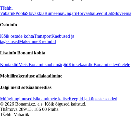
Tšehhi
Vabariik
Poola
Slovakkia
Rumeenia
Ungari
Horvaatia
Leedu
Läti
Sloveeni
Ostuinfo
Kõik ostude kohta
Transport
Kaebused ja
tagastused
Maksmine
Krediidid
Lisainfo Bonami kohta
Kontaktid
Meist
Bonami kaubamärgid
Kinkekaardid
Bonami ettevõtetele
Mobiilirakenduse allalaadimine
Jälgi meid sotsiaalmeedias
Müügitingimused
Isikuandmete kaitse
Reeglid ja küpsiste seaded
© 2026 Bonami.cz, a.s. Kõik õigused kaitstud.
Thámova 289/13, 186 00 Praha
Tšehhi Vabariik