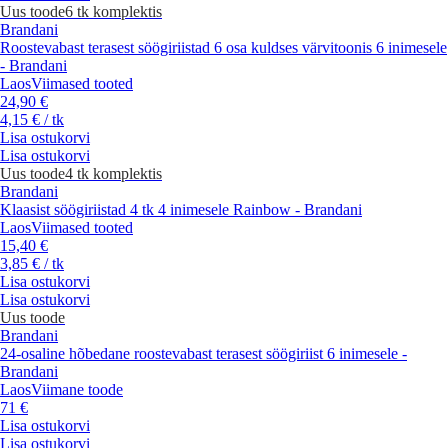
Uus toode
6 tk komplektis
Brandani
Roostevabast terasest söögiriistad 6 osa kuldses värvitoonis 6 inimesele
- Brandani
Laos
Viimased tooted
24,90 €
4,15 € / tk
Lisa ostukorvi
Lisa ostukorvi
Uus toode
4 tk komplektis
Brandani
Klaasist söögiriistad 4 tk 4 inimesele Rainbow - Brandani
Laos
Viimased tooted
15,40 €
3,85 € / tk
Lisa ostukorvi
Lisa ostukorvi
Uus toode
Brandani
24-osaline hõbedane roostevabast terasest söögiriist 6 inimesele -
Brandani
Laos
Viimane toode
71 €
Lisa ostukorvi
Lisa ostukorvi