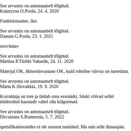
See arvustus on automaatselt tõlgitud.
Katarzyna O.
Poola
,
24. 4. 2020
Funktsionaalne, ilus
See arvustus on automaatselt tõlgitud.
Danuta G.
Poola
,
23. 1. 2021
soovitatav
See arvustus on automaatselt tõlgitud.
Martina P.
Tšehhi Vabariik
,
24. 11. 2020
Materjal OK, libisemisvastane OK, kuid roheline värvus on tumedam.
See arvustus on automaatselt tõlgitud.
Marta K.
Slovakkia
,
19. 9. 2020
Korraldaja on tore ja täidab oma eesmärki. Siiski võivad sellel
ülaltoodud kaustade vahel olla külgseinad.
See arvustus on automaatselt tõlgitud.
Decuseara S.
Rumeenia
,
5. 7. 2022
spetsifikatsioonides ei ole suurust mainitud. Ma sain selle ilmaasjata.