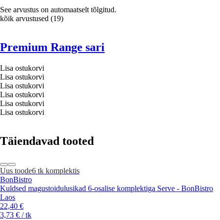
See arvustus on automaatselt tõlgitud.
kõik arvustused
(
19
)
Premium Range sari
Lisa ostukorvi
Lisa ostukorvi
Lisa ostukorvi
Lisa ostukorvi
Lisa ostukorvi
Lisa ostukorvi
Täiendavad tooted
Uus toode
6 tk komplektis
BonBistro
Kuldsed magustoidulusikad 6-osalise komplektiga Serve - BonBistro
Laos
22,40 €
3,73 € / tk