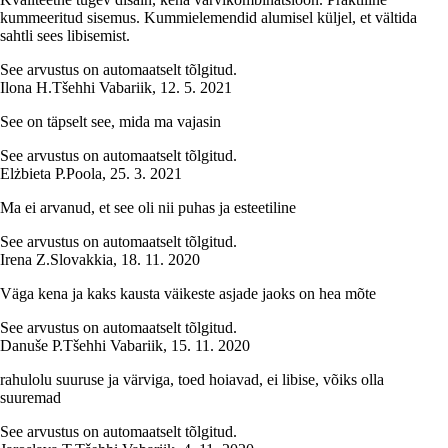
kummeeritud sisemus. Kummielemendid alumisel küljel, et vältida
sahtli sees libisemist.
See arvustus on automaatselt tõlgitud.
Ilona H.
Tšehhi Vabariik
,
12. 5. 2021
See on täpselt see, mida ma vajasin
See arvustus on automaatselt tõlgitud.
Elżbieta P.
Poola
,
25. 3. 2021
Ma ei arvanud, et see oli nii puhas ja esteetiline
See arvustus on automaatselt tõlgitud.
Irena Z.
Slovakkia
,
18. 11. 2020
Väga kena ja kaks kausta väikeste asjade jaoks on hea mõte
See arvustus on automaatselt tõlgitud.
Danuše P.
Tšehhi Vabariik
,
15. 11. 2020
rahulolu suuruse ja värviga, toed hoiavad, ei libise, võiks olla
suuremad
See arvustus on automaatselt tõlgitud.