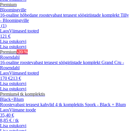
Premium
Bloomingville
16-osaline hõbedane roostevabast terasest söögiriistade komplekt Tilly
- Bloomingville
(
1
)
Laos
Viimased tooted
121 €
Lisa ostukorvi
Lisa ostukorvi
Premium
-20 %
Rosendahl
16-osaline roostevabast terasest söögiriistade komplekt Grand Cru -
Rosendahl
Laos
Viimased tooted
170 €
213 €
Lisa ostukorvi
Lisa ostukorvi
Premium
4 tk komplektis
Black+Blum
Roostevabast terasest kahvlid 4 tk komplektis Spork - Black + Blum
Laos
Viimane toode
35,40 €
8,85 € / tk
Lisa ostukorvi
Lisa ostukorvi