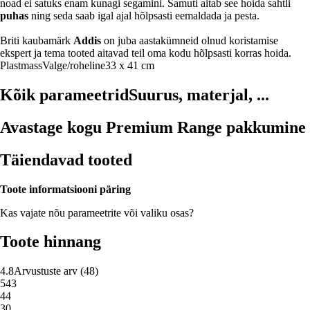
noad ei satuks enam kunagi segamini. Samuti aitab see hoida sahtli
puhas
ning seda saab igal ajal hõlpsasti eemaldada ja pesta.
Briti kaubamärk
Addis
on juba aastakümneid olnud koristamise
ekspert ja tema tooted aitavad teil oma kodu hõlpsasti korras hoida.
Plastmass
Valge/roheline
33 x 41 cm
Kõik parameetrid
Suurus, materjal, ...
Avastage kogu Premium Range pakkumine
Täiendavad tooted
Toote informatsiooni päring
Kas vajate nõu parameetrite või valiku osas?
Toote hinnang
4.8
Arvustuste arv
(
48
)
5
43
4
4
3
0