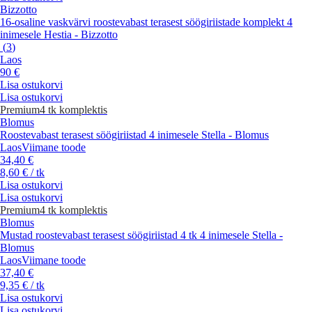
Bizzotto
16-osaline vaskvärvi roostevabast terasest söögiriistade komplekt 4
inimesele Hestia - Bizzotto
(
3
)
Laos
90 €
Lisa ostukorvi
Lisa ostukorvi
Premium
4 tk komplektis
Blomus
Roostevabast terasest söögiriistad 4 inimesele Stella - Blomus
Laos
Viimane toode
34,40 €
8,60 € / tk
Lisa ostukorvi
Lisa ostukorvi
Premium
4 tk komplektis
Blomus
Mustad roostevabast terasest söögiriistad 4 tk 4 inimesele Stella -
Blomus
Laos
Viimane toode
37,40 €
9,35 € / tk
Lisa ostukorvi
Lisa ostukorvi