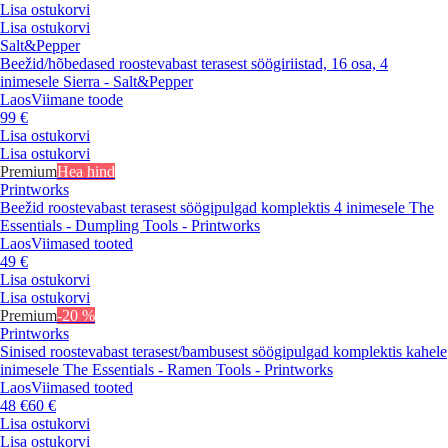
Lisa ostukorvi
Lisa ostukorvi
Salt&Pepper
Beežid/hõbedased roostevabast terasest söögiriistad, 16 osa, 4
inimesele Sierra - Salt&Pepper
Laos
Viimane toode
99 €
Lisa ostukorvi
Lisa ostukorvi
Premium
Hea hind
Printworks
Beežid roostevabast terasest söögipulgad komplektis 4 inimesele The
Essentials - Dumpling Tools - Printworks
Laos
Viimased tooted
49 €
Lisa ostukorvi
Lisa ostukorvi
Premium
-20 %
Printworks
Sinised roostevabast terasest/bambusest söögipulgad komplektis kahele
inimesele The Essentials - Ramen Tools - Printworks
Laos
Viimased tooted
48 €
60 €
Lisa ostukorvi
Lisa ostukorvi