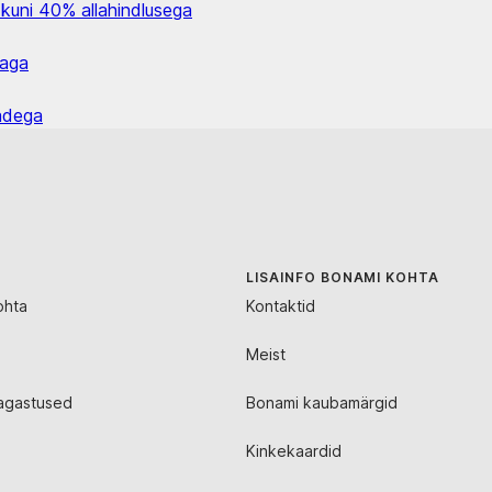
 kuni 40% allahindlusega
naga
dadega
LISAINFO BONAMI KOHTA
ohta
Kontaktid
Meist
agastused
Bonami kaubamärgid
Kinkekaardid