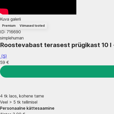
Kuva galerii
Premium
Viimased tooted
ID: 716690
simplehuman
Roostevabast terasest prügikast 10 l
(
5
)
59 €
4 tk laos, kohene tarne
Veel > 5 tk tellimisel
Personaalne kättesaamine