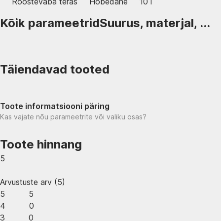
Roostevaba teras
Hõbedane
10 l
Kõik parameetrid
Suurus, materjal, ...
Täiendavad tooted
Toote informatsiooni päring
Kas vajate nõu parameetrite või valiku osas?
Toote hinnang
5
Arvustuste arv
(
5
)
5
5
4
0
3
0