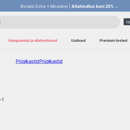
Bonami Extra × Micadoni |
Allahindlus kuni 25% →
10
Kampaaniad ja allahindlused
Uudised
Premium tooted
Prügikastid
Prügikastid