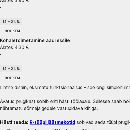
Alates 3,90 €
·
14. – 21. 8.
ROHKEM
Kohaletoimetamine aadressile
Alates 4,30 €
·
14. – 21. 8.
ROHKEM
Lihtne disain, eksimatu funktsionaalsus - see ongi simplehuman
Avatud prügikast sobib eriti hästi töölauale. Sellesse saab h
nähtamatu sõrmejälgedele vastupidava kihiga.
Hästi teada:
R-tüüpi jäätmekotid
sobivad seda tüüpi prügik