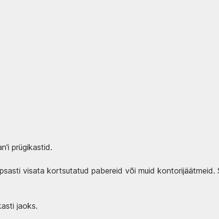
'i prügikastid.
õlpsasti visata kortsutatud pabereid või muid kontorijäätmeid.
asti jaoks.