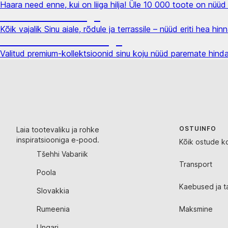
Haara need enne, kui on liiga hilja! Üle 10 000 toote on nüüd
Aed soodushinnaga
Kõik vajalik Sinu aiale, rõdule ja terrassile – nüüd eriti hea hin
Premium soodushinnaga
Valitud premium-kollektsioonid sinu koju nüüd paremate hin
OSTUINFO
Laia tootevaliku ja rohke
inspiratsiooniga e-pood.
Kõik ostude k
Tšehhi Vabariik
Transport
Poola
Kaebused ja t
Slovakkia
Rumeenia
Maksmine
Ungari