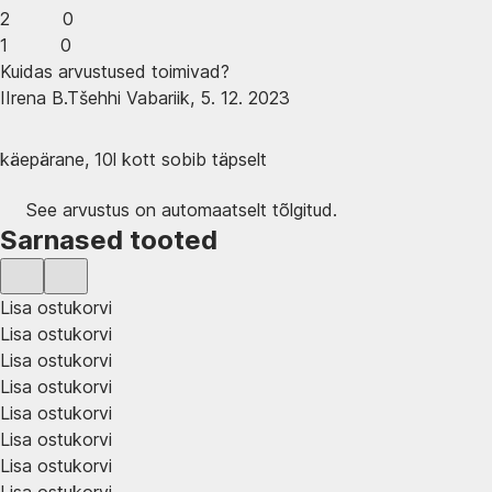
2
0
1
0
Kuidas arvustused toimivad?
I
Irena B.
Tšehhi Vabariik
,
5. 12. 2023
käepärane, 10l kott sobib täpselt
See arvustus on automaatselt tõlgitud.
Sarnased tooted
Lisa ostukorvi
Lisa ostukorvi
Lisa ostukorvi
Lisa ostukorvi
Lisa ostukorvi
Lisa ostukorvi
Lisa ostukorvi
Lisa ostukorvi