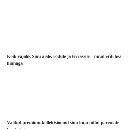
Aed
soodushinnaga
Kõik vajalik Sinu aiale, rõdule ja terrassile – nüüd eriti hea
hinnaga
Premium
soodushinnaga
Valitud premium-kollektsioonid sinu koju nüüd paremate