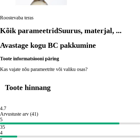
Roostevaba teras
Kõik parameetrid
Suurus, materjal, ...
Avastage kogu BC pakkumine
Toote informatsiooni päring
Kas vajate nõu parameetrite või valiku osas?
Toote hinnang
4.7
Arvustuste arv
(
41
)
5
35
4