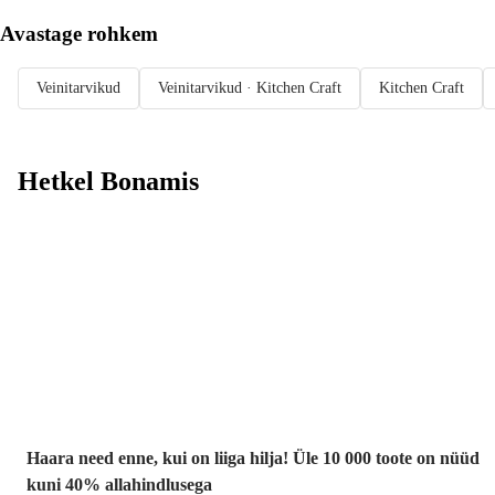
Avastage rohkem
Veinitarvikud
Veinitarvikud · Kitchen Craft
Kitchen Craft
Hetkel Bonamis
Summer Sale
kuni -40%
Haara need enne, kui on liiga hilja! Üle 10 000 toote on nüüd
kuni 40% allahindlusega