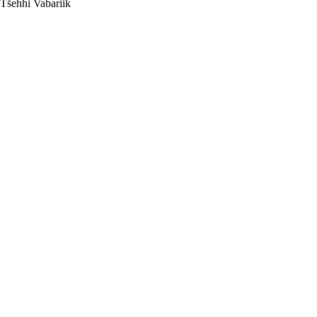
Tšehhi Vabariik