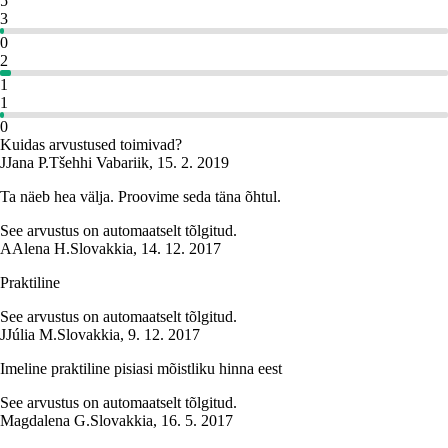
5
3
0
2
1
1
0
Kuidas arvustused toimivad?
J
Jana P.
Tšehhi Vabariik
,
15. 2. 2019
Ta näeb hea välja. Proovime seda täna õhtul.
See arvustus on automaatselt tõlgitud.
A
Alena H.
Slovakkia
,
14. 12. 2017
Praktiline
See arvustus on automaatselt tõlgitud.
J
Júlia M.
Slovakkia
,
9. 12. 2017
Imeline praktiline pisiasi mõistliku hinna eest
See arvustus on automaatselt tõlgitud.
Magdalena G.
Slovakkia
,
16. 5. 2017