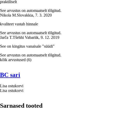
praktiliselt
See arvustus on automaatselt tõlgitud.
Nikola M.
Slovakkia
,
7. 3. 2020
kvaliteet vastab hinnale
See arvustus on automaatselt tõlgitud.
Jarča T.
Tšehhi Vabariik
,
9. 12. 2019
See on kingitus vanaisale "süüdi"
See arvustus on automaatselt tõlgitud.
kõik arvustused
(
6
)
BC sari
Lisa ostukorvi
Lisa ostukorvi
Sarnased tooted