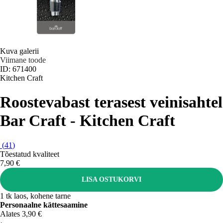
Kuva galerii
Viimane toode
ID: 671400
Kitchen Craft
Roostevabast terasest veinisahtel
Bar Craft - Kitchen Craft
(
41
)
Tõestatud kvaliteet
7,90 €
LISA OSTUKORVI
1 tk laos, kohene tarne
Personaalne kättesaamine
Alates 3,90 €
·