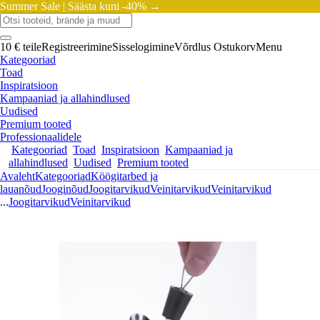
Summer Sale |
Säästa kuni -40% →
10 € teile
Registreerimine
Sisselogimine
Võrdlus
Ostukorv
Menu
Kategooriad
Toad
Inspiratsioon
Kampaaniad ja allahindlused
Uudised
Premium tooted
Professionaalidele
Kategooriad
Toad
Inspiratsioon
Kampaaniad ja
allahindlused
Uudised
Premium tooted
Avaleht
Kategooriad
Köögitarbed ja
lauanõud
Jooginõud
Joogitarvikud
Veinitarvikud
Veinitarvikud
...
Joogitarvikud
Veinitarvikud