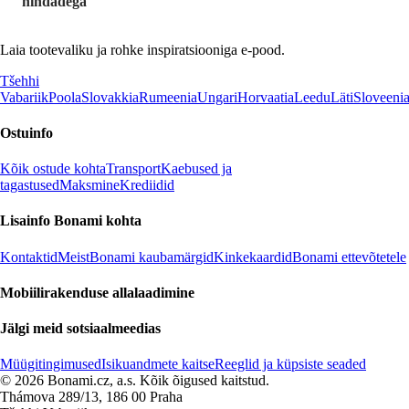
hindadega
Laia tootevaliku ja rohke inspiratsiooniga e-pood.
Tšehhi
Vabariik
Poola
Slovakkia
Rumeenia
Ungari
Horvaatia
Leedu
Läti
Sloveeni
Ostuinfo
Kõik ostude kohta
Transport
Kaebused ja
tagastused
Maksmine
Krediidid
Lisainfo Bonami kohta
Kontaktid
Meist
Bonami kaubamärgid
Kinkekaardid
Bonami ettevõtetele
Mobiilirakenduse allalaadimine
Jälgi meid sotsiaalmeedias
Müügitingimused
Isikuandmete kaitse
Reeglid ja küpsiste seaded
© 2026 Bonami.cz, a.s. Kõik õigused kaitstud.
Thámova 289/13, 186 00 Praha