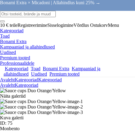
Bonami Extra × Micadoni |
Allahindlus kuni 25% →
10 € teile
Registreerimine
Sisselogimine
Võrdlus
Ostukorv
Menu
Kategooriad
Toad
Bonami Extra
Kampaaniad ja allahindlused
Uudised
Premium tooted
Professionaalidele
Kategooriad
Toad
Bonami Extra
Kampaaniad ja
allahindlused
Uudised
Premium tooted
Avaleht
Kategooriad
Kategooriad
Avaleht
Kategooriad
Näita galeriid
Kuva galerii
ID: 75
Monbento