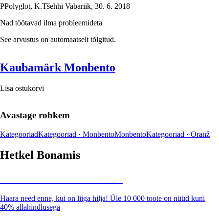
P
Polyglot, K.
Tšehhi Vabariik
,
30. 6. 2018
Nad töötavad ilma probleemideta
See arvustus on automaatselt tõlgitud.
Kaubamärk Monbento
Lisa ostukorvi
Avastage rohkem
Kategooriad
Kategooriad · Monbento
Monbento
Kategooriad · Oranž
Hetkel Bonamis
Summer Sale kuni -40%
Haara need enne, kui on liiga hilja! Üle 10 000 toote on nüüd kuni
40% allahindlusega