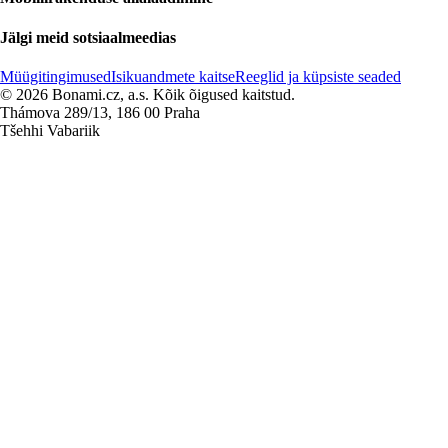
Jälgi meid sotsiaalmeedias
Müügitingimused
Isikuandmete kaitse
Reeglid ja küpsiste seaded
© 2026 Bonami.cz, a.s. Kõik õigused kaitstud.
Thámova 289/13, 186 00 Praha
Tšehhi Vabariik