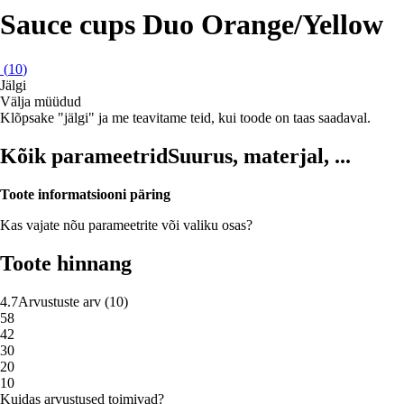
Sauce cups Duo Orange/Yellow
(
10
)
Jälgi
Välja müüdud
Klõpsake "jälgi" ja me teavitame teid, kui toode on taas saadaval.
Kõik parameetrid
Suurus, materjal, ...
Toote informatsiooni päring
Kas vajate nõu parameetrite või valiku osas?
Toote hinnang
4.7
Arvustuste arv
(
10
)
5
8
4
2
3
0
2
0
1
0
Kuidas arvustused toimivad?