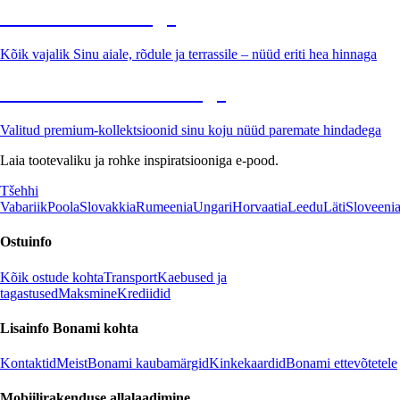
Aed soodushinnaga
Kõik vajalik Sinu aiale, rõdule ja terrassile – nüüd eriti hea hinnaga
Premium soodushinnaga
Valitud premium-kollektsioonid sinu koju nüüd paremate hindadega
Laia tootevaliku ja rohke inspiratsiooniga e-pood.
Tšehhi
Vabariik
Poola
Slovakkia
Rumeenia
Ungari
Horvaatia
Leedu
Läti
Sloveeni
Ostuinfo
Kõik ostude kohta
Transport
Kaebused ja
tagastused
Maksmine
Krediidid
Lisainfo Bonami kohta
Kontaktid
Meist
Bonami kaubamärgid
Kinkekaardid
Bonami ettevõtetele
Mobiilirakenduse allalaadimine