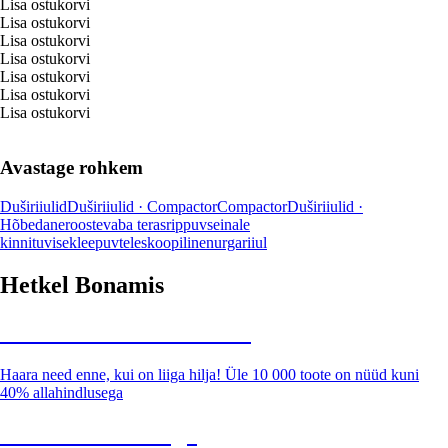
Lisa ostukorvi
Lisa ostukorvi
Lisa ostukorvi
Lisa ostukorvi
Lisa ostukorvi
Lisa ostukorvi
Lisa ostukorvi
Avastage rohkem
Duširiiulid
Duširiiulid · Compactor
Compactor
Duširiiulid ·
Hõbedane
roostevaba teras
rippuv
seinale
kinnituv
isekleepuv
teleskoopiline
nurgariiul
Hetkel Bonamis
Summer Sale kuni -40%
Haara need enne, kui on liiga hilja! Üle 10 000 toote on nüüd kuni
40% allahindlusega
Aed soodushinnaga