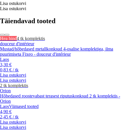
Lisa ostukorvi
Lisa ostukorvi
Täiendavad tooted
Hea hind
4 tk komplektis
douceur d'intérieur
Mustad/hõbedased metallkonksud 4-osalise komplektiga, ilma
puurimiseta Fixeo - douceur d'intérieur
Laos
3,30 €
0,83 € / tk
Lisa ostukorvi
Lisa ostukorvi
2 tk komplektis
Orion
Hõbedased roostevabast terasest riputuskonksud 2 tk komplektis -
Orion
Laos
Viimased tooted
4,90 €
2,45 € / tk
Lisa ostukorvi
Lisa ostukorvi