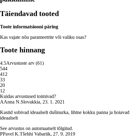
Täiendavad tooted
Toote informatsiooni päring
Kas vajate nõu parameetrite või valiku osas?
Toote hinnang
4.5
Arvustuste arv
(
61
)
5
44
4
12
3
3
2
0
1
2
Kuidas arvustused toimivad?
A
Anna N.
Slovakkia
,
23. 1. 2021
Kastid sobivad ideaalselt dušinurka, lihtne kokku panna ja hoiavad
ideaalselt
See arvustus on automaatselt tõlgitud.
P
Pavel K.
Tšehhi Vabariik
,
27. 9. 2019