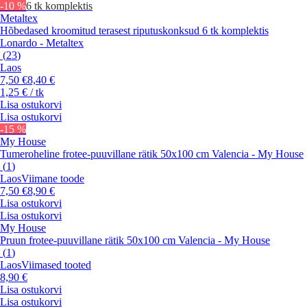
-10 %
6 tk komplektis
Metaltex
Hõbedased kroomitud terasest riputuskonksud 6 tk komplektis
Lonardo - Metaltex
(
23
)
Laos
7,50 €
8,40 €
1,25 € / tk
Lisa ostukorvi
Lisa ostukorvi
-15 %
My House
Tumeroheline frotee-puuvillane rätik 50x100 cm Valencia - My House
(
1
)
Laos
Viimane toode
7,50 €
8,90 €
Lisa ostukorvi
Lisa ostukorvi
My House
Pruun frotee-puuvillane rätik 50x100 cm Valencia - My House
(
1
)
Laos
Viimased tooted
8,90 €
Lisa ostukorvi
Lisa ostukorvi