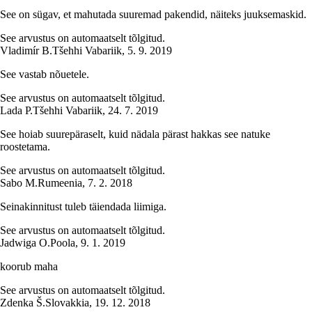
See on sügav, et mahutada suuremad pakendid, näiteks juuksemaskid.
See arvustus on automaatselt tõlgitud.
Vladimír B.
Tšehhi Vabariik
,
5. 9. 2019
See vastab nõuetele.
See arvustus on automaatselt tõlgitud.
Lada P.
Tšehhi Vabariik
,
24. 7. 2019
See hoiab suurepäraselt, kuid nädala pärast hakkas see natuke
roostetama.
See arvustus on automaatselt tõlgitud.
Sabo M.
Rumeenia
,
7. 2. 2018
Seinakinnitust tuleb täiendada liimiga.
See arvustus on automaatselt tõlgitud.
Jadwiga O.
Poola
,
9. 1. 2019
koorub maha
See arvustus on automaatselt tõlgitud.
Zdenka Š.
Slovakkia
,
19. 12. 2018