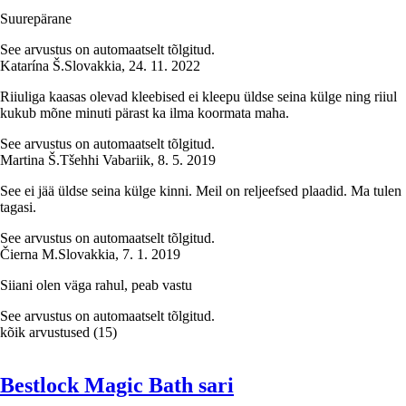
Suurepärane
See arvustus on automaatselt tõlgitud.
Katarína Š.
Slovakkia
,
24. 11. 2022
Riiuliga kaasas olevad kleebised ei kleepu üldse seina külge ning riiul
kukub mõne minuti pärast ka ilma koormata maha.
See arvustus on automaatselt tõlgitud.
Martina Š.
Tšehhi Vabariik
,
8. 5. 2019
See ei jää üldse seina külge kinni. Meil on reljeefsed plaadid. Ma tulen
tagasi.
See arvustus on automaatselt tõlgitud.
Čierna M.
Slovakkia
,
7. 1. 2019
Siiani olen väga rahul, peab vastu
See arvustus on automaatselt tõlgitud.
kõik arvustused
(
15
)
Bestlock Magic Bath sari