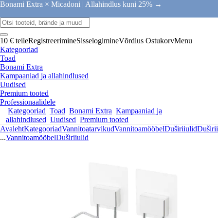
Bonami Extra × Micadoni |
Allahindlus kuni 25% →
10 € teile
Registreerimine
Sisselogimine
Võrdlus
Ostukorv
Menu
Kategooriad
Toad
Bonami Extra
Kampaaniad ja allahindlused
Uudised
Premium tooted
Professionaalidele
Kategooriad
Toad
Bonami Extra
Kampaaniad ja
allahindlused
Uudised
Premium tooted
Avaleht
Kategooriad
Vannitoatarvikud
Vannitoamööbel
Duširiiulid
Duširii
...
Vannitoamööbel
Duširiiulid