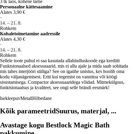
3 tk laos, kohene tarne
Personaalne kättesaamine
Alates 3,90 €
·
14. – 21. 8.
Rohkem
Kohaletoimetamine aadressile
Alates 4,30 €
·
14. – 21. 8.
Rohkem
Sellele toote puhul ei saa kasutada allahindluskoode ega krediiti
Funktsionaalsed aksessuaarid, mis ei allu ajale ja mida saab sobitada
mis tahes interjööri stiiliga? See on igaühe unistus, kes hoolib oma
kodu väljanägemisest. Eriti kui tegemist on vannitoa või köögi
sisustamisega. Compactor aksessuaaridega võidad. Mitmekülgsus,
funktsionaalsus ja kvaliteet, see ongi selle brändi eesmärk!
Isekleepuv
Metall
Hõbedane
Kõik parameetrid
Suurus, materjal, ...
Avastage kogu Bestlock Magic Bath
pakkumine