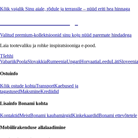
Kõik vajalik Sinu aiale, rõdule ja terrassile – nüüd eriti hea hinnaga
Premium soodushinnaga
Valitud premium-kollektsioonid sinu koju nüüd paremate hindadega
Laia tootevaliku ja rohke inspiratsiooniga e-pood.
Tšehhi
Vabariik
Poola
Slovakkia
Rumeenia
Ungari
Horvaatia
Leedu
Läti
Sloveeni
Ostuinfo
Kõik ostude kohta
Transport
Kaebused ja
tagastused
Maksmine
Krediidid
Lisainfo Bonami kohta
Kontaktid
Meist
Bonami kaubamärgid
Kinkekaardid
Bonami ettevõtetele
Mobiilirakenduse allalaadimine