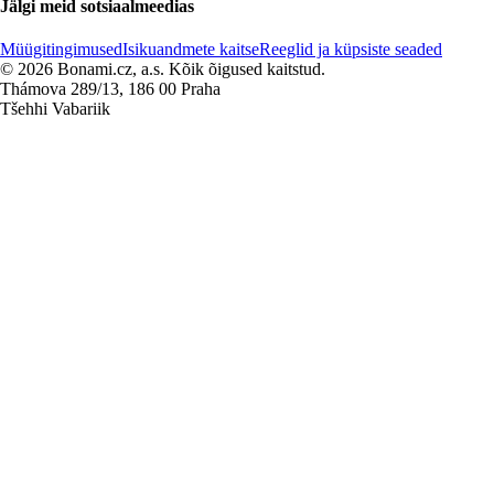
Jälgi meid sotsiaalmeedias
Müügitingimused
Isikuandmete kaitse
Reeglid ja küpsiste seaded
© 2026 Bonami.cz, a.s. Kõik õigused kaitstud.
Thámova 289/13, 186 00 Praha
Tšehhi Vabariik