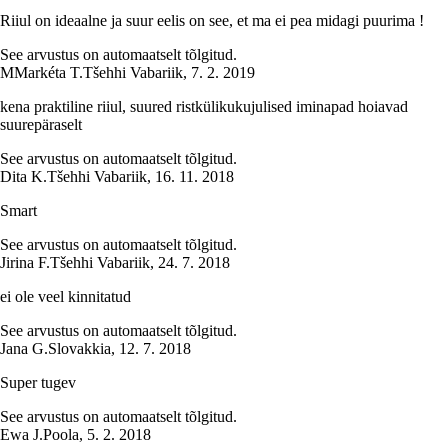
Riiul on ideaalne ja suur eelis on see, et ma ei pea midagi puurima !
See arvustus on automaatselt tõlgitud.
M
Markéta T.
Tšehhi Vabariik
,
7. 2. 2019
kena praktiline riiul, suured ristkülikukujulised iminapad hoiavad
suurepäraselt
See arvustus on automaatselt tõlgitud.
Dita K.
Tšehhi Vabariik
,
16. 11. 2018
Smart
See arvustus on automaatselt tõlgitud.
Jirina F.
Tšehhi Vabariik
,
24. 7. 2018
ei ole veel kinnitatud
See arvustus on automaatselt tõlgitud.
Jana G.
Slovakkia
,
12. 7. 2018
Super tugev
See arvustus on automaatselt tõlgitud.
Ewa J.
Poola
,
5. 2. 2018