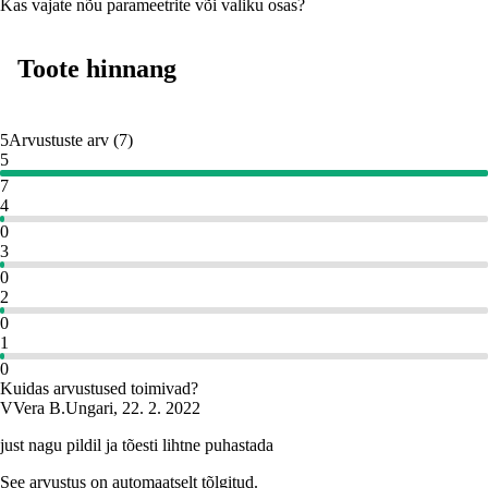
Kas vajate nõu parameetrite või valiku osas?
Toote hinnang
5
Arvustuste arv
(
7
)
5
7
4
0
3
0
2
0
1
0
Kuidas arvustused toimivad?
V
Vera B.
Ungari
,
22. 2. 2022
just nagu pildil ja tõesti lihtne puhastada
See arvustus on automaatselt tõlgitud.