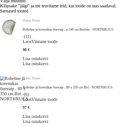
Välja müüdud
Klõpsake "jälgi" ja me teavitame teid, kui toode on taas saadaval.
Sarnased tooted
Hanse Home
Roheline ja kreemikas õuevaip , ø 140 cm Borbon - NORTHRUGS
(
11
)
Laos
Viimane toode
98 €
Lisa ostukorvi
Lisa ostukorvi
Hanse Home
Roheline ja kreemikas õuevaip , 80 x 350 cm Biri - NORTHRUGS
(
6
)
Laos
Viimane toode
97 €
Lisa ostukorvi
Lisa ostukorvi