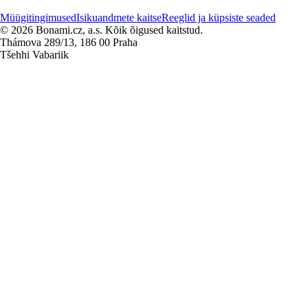
Müügitingimused
Isikuandmete kaitse
Reeglid ja küpsiste seaded
© 2026 Bonami.cz, a.s. Kõik õigused kaitstud.
Thámova 289/13, 186 00 Praha
Tšehhi Vabariik