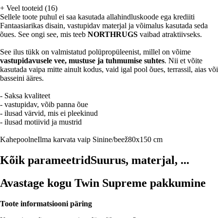
+
Veel tooteid (16)
Sellele toote puhul ei saa kasutada allahindluskoode ega krediiti
Fantaasiarikas disain, vastupidav materjal ja võimalus kasutada seda
õues. See ongi see, mis teeb
NORTHRUGS
vaibad atraktiivseks.
See ilus tükk on valmistatud polüpropüleenist, millel on võime
vastupidavusele vee, mustuse ja tuhmumise suhtes
. Nii et võite
kasutada vaipa mitte ainult kodus, vaid igal pool õues, terrassil, aias või
basseini ääres.
- Saksa kvaliteet
- vastupidav, võib panna õue
- ilusad värvid, mis ei pleekinud
- ilusad motiivid ja mustrid
Kahepoolne
Ilma karvata vaip
Sinine/beež
80x150 cm
Kõik parameetrid
Suurus, materjal, ...
Avastage kogu Twin Supreme pakkumine
Toote informatsiooni päring