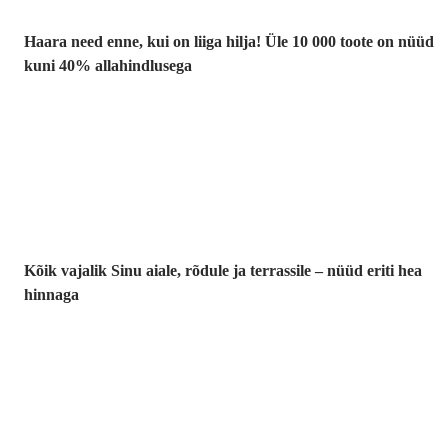
Haara need enne, kui on liiga hilja! Üle 10 000 toote on nüüd
kuni 40% allahindlusega
Aed
soodushinnaga
Kõik vajalik Sinu aiale, rõdule ja terrassile – nüüd eriti hea
hinnaga
Premium
soodushinnaga