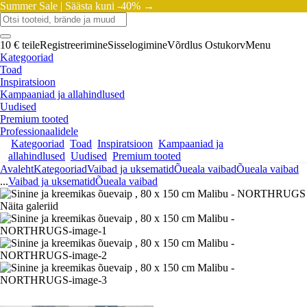
Summer Sale |
Säästa kuni -40% →
10 € teile
Registreerimine
Sisselogimine
Võrdlus
Ostukorv
Menu
Kategooriad
Toad
Inspiratsioon
Kampaaniad ja allahindlused
Uudised
Premium tooted
Professionaalidele
Kategooriad
Toad
Inspiratsioon
Kampaaniad ja
allahindlused
Uudised
Premium tooted
Avaleht
Kategooriad
Vaibad ja uksematid
Õueala vaibad
Õueala vaibad
...
Vaibad ja uksematid
Õueala vaibad
Näita galeriid