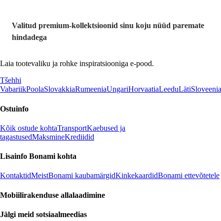
Valitud premium-kollektsioonid sinu koju nüüd paremate
hindadega
Laia tootevaliku ja rohke inspiratsiooniga e-pood.
Tšehhi
Vabariik
Poola
Slovakkia
Rumeenia
Ungari
Horvaatia
Leedu
Läti
Sloveeni
Ostuinfo
Kõik ostude kohta
Transport
Kaebused ja
tagastused
Maksmine
Krediidid
Lisainfo Bonami kohta
Kontaktid
Meist
Bonami kaubamärgid
Kinkekaardid
Bonami ettevõtetele
Mobiilirakenduse allalaadimine
Jälgi meid sotsiaalmeedias