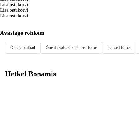
Lisa ostukorvi
Lisa ostukorvi
Lisa ostukorvi
Avastage rohkem
Õueala vaibad
Õueala vaibad · Hanse Home
Hanse Home
Hetkel Bonamis
Summer Sale
kuni -40%