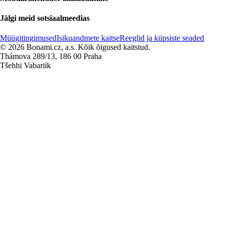
Jälgi meid sotsiaalmeedias
Müügitingimused
Isikuandmete kaitse
Reeglid ja küpsiste seaded
© 2026 Bonami.cz, a.s. Kõik õigused kaitstud.
Thámova 289/13, 186 00 Praha
Tšehhi Vabariik