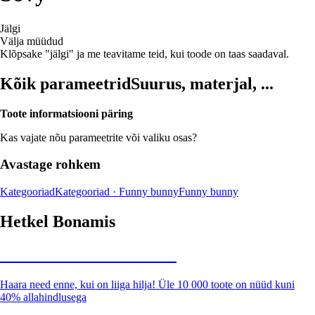
Jälgi
Välja müüdud
Klõpsake "jälgi" ja me teavitame teid, kui toode on taas saadaval.
Kõik parameetrid
Suurus, materjal, ...
Toote informatsiooni päring
Kas vajate nõu parameetrite või valiku osas?
Avastage rohkem
Kategooriad
Kategooriad · Funny bunny
Funny bunny
Hetkel Bonamis
Summer Sale kuni -40%
Haara need enne, kui on liiga hilja! Üle 10 000 toote on nüüd kuni
40% allahindlusega