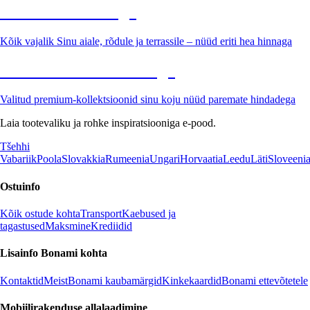
Aed soodushinnaga
Kõik vajalik Sinu aiale, rõdule ja terrassile – nüüd eriti hea hinnaga
Premium soodushinnaga
Valitud premium-kollektsioonid sinu koju nüüd paremate hindadega
Laia tootevaliku ja rohke inspiratsiooniga e-pood.
Tšehhi
Vabariik
Poola
Slovakkia
Rumeenia
Ungari
Horvaatia
Leedu
Läti
Sloveeni
Ostuinfo
Kõik ostude kohta
Transport
Kaebused ja
tagastused
Maksmine
Krediidid
Lisainfo Bonami kohta
Kontaktid
Meist
Bonami kaubamärgid
Kinkekaardid
Bonami ettevõtetele
Mobiilirakenduse allalaadimine