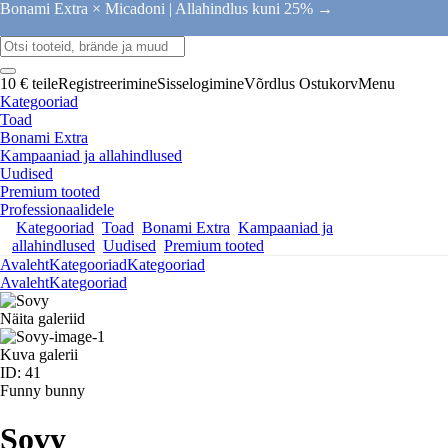
Bonami Extra × Micadoni |
Allahindlus kuni 25% →
10 € teile
Registreerimine
Sisselogimine
Võrdlus
Ostukorv
Menu
Kategooriad
Toad
Bonami Extra
Kampaaniad ja allahindlused
Uudised
Premium tooted
Professionaalidele
Kategooriad
Toad
Bonami Extra
Kampaaniad ja
allahindlused
Uudised
Premium tooted
Avaleht
Kategooriad
Kategooriad
Avaleht
Kategooriad
Näita galeriid
Kuva galerii
ID: 41
Funny bunny
Sovy