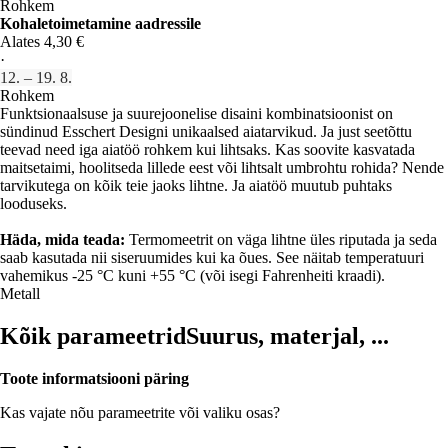
Rohkem
Kohaletoimetamine aadressile
Alates 4,30 €
·
12. – 19. 8.
Rohkem
Funktsionaalsuse ja suurejoonelise disaini kombinatsioonist on
sündinud Esschert Designi unikaalsed aiatarvikud. Ja just seetõttu
teevad need iga aiatöö rohkem kui lihtsaks. Kas soovite kasvatada
maitsetaimi, hoolitseda lillede eest või lihtsalt umbrohtu rohida? Nende
tarvikutega on kõik teie jaoks lihtne. Ja aiatöö muutub puhtaks
looduseks.
Häda, mida teada:
Termomeetrit on väga lihtne üles riputada ja seda
saab kasutada nii siseruumides kui ka õues. See näitab temperatuuri
vahemikus -25 °C kuni +55 °C (või isegi Fahrenheiti kraadi).
Metall
Kõik parameetrid
Suurus, materjal, ...
Toote informatsiooni päring
Kas vajate nõu parameetrite või valiku osas?