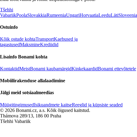
Tšehhi
Vabariik
Poola
Slovakkia
Rumeenia
Ungari
Horvaatia
Leedu
Läti
Sloveeni
Ostuinfo
Kõik ostude kohta
Transport
Kaebused ja
tagastused
Maksmine
Krediidid
Lisainfo Bonami kohta
Kontaktid
Meist
Bonami kaubamärgid
Kinkekaardid
Bonami ettevõtetele
Mobiilirakenduse allalaadimine
Jälgi meid sotsiaalmeedias
Müügitingimused
Isikuandmete kaitse
Reeglid ja küpsiste seaded
© 2026 Bonami.cz, a.s. Kõik õigused kaitstud.
Thámova 289/13, 186 00 Praha
Tšehhi Vabariik