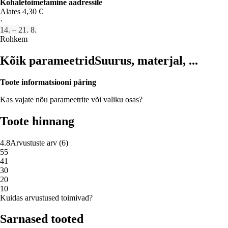
Kohaletoimetamine aadressile
Alates 4,30 €
·
14. – 21. 8.
Rohkem
Kõik parameetrid
Suurus, materjal, ...
Toote informatsiooni päring
Kas vajate nõu parameetrite või valiku osas?
Toote hinnang
4.8
Arvustuste arv
(
6
)
5
5
4
1
3
0
2
0
1
0
Kuidas arvustused toimivad?
Sarnased tooted