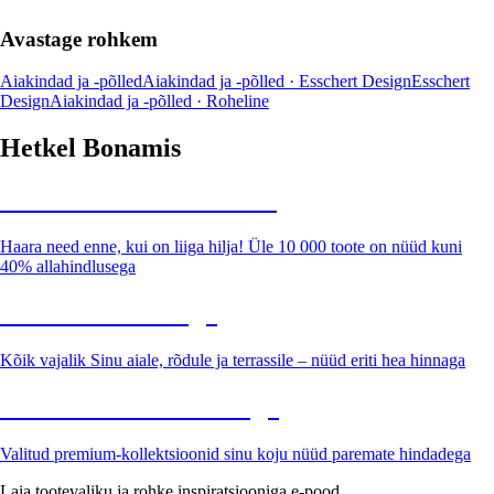
Avastage rohkem
Aiakindad ja -põlled
Aiakindad ja -põlled · Esschert Design
Esschert
Design
Aiakindad ja -põlled · Roheline
Hetkel Bonamis
Summer Sale kuni -40%
Haara need enne, kui on liiga hilja! Üle 10 000 toote on nüüd kuni
40% allahindlusega
Aed soodushinnaga
Kõik vajalik Sinu aiale, rõdule ja terrassile – nüüd eriti hea hinnaga
Premium soodushinnaga
Valitud premium-kollektsioonid sinu koju nüüd paremate hindadega
Laia tootevaliku ja rohke inspiratsiooniga e-pood.