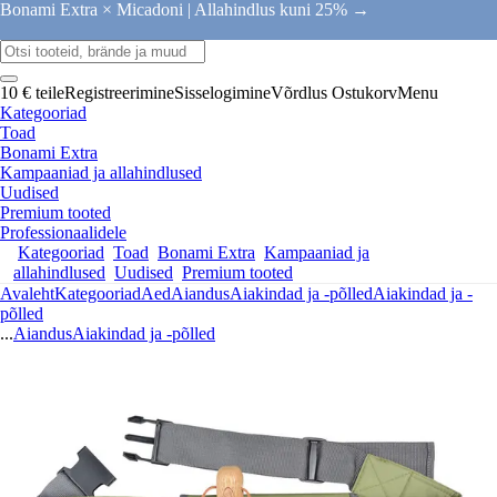
Bonami Extra × Micadoni |
Allahindlus kuni 25% →
10 € teile
Registreerimine
Sisselogimine
Võrdlus
Ostukorv
Menu
Kategooriad
Toad
Bonami Extra
Kampaaniad ja allahindlused
Uudised
Premium tooted
Professionaalidele
Kategooriad
Toad
Bonami Extra
Kampaaniad ja
allahindlused
Uudised
Premium tooted
Avaleht
Kategooriad
Aed
Aiandus
Aiakindad ja -põlled
Aiakindad ja -
põlled
...
Aiandus
Aiakindad ja -põlled