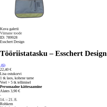
Kuva galerii
Viimane toode
ID: 789928
Esschert Design
Tööriistatasku – Esschert Design
(
6
)
22,40 €
Lisa ostukorvi
1 tk laos, kohene tarne
Veel > 5 tk tellimisel
Personaalne kättesaamine
Alates 3,90 €
·
14. – 21. 8.
Rohkem