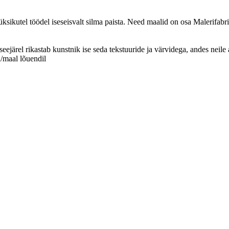
üksikutel töödel iseseisvalt silma paista. Need maalid on osa Malerifab
g seejärel rikastab kunstnik ise seda tekstuuride ja värvidega, andes ne
/maal lõuendil