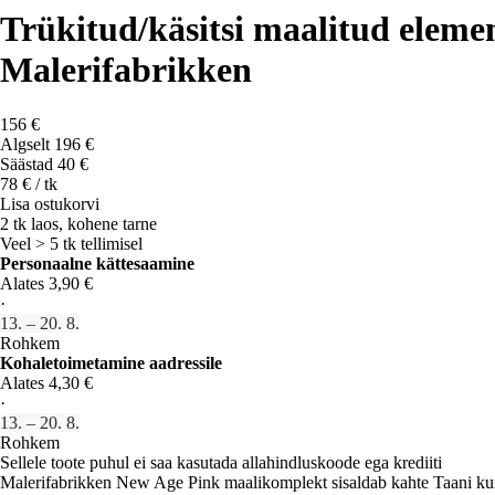
Trükitud/käsitsi maalitud eleme
Malerifabrikken
156 €
Algselt
196 €
Säästad 40 €
78 € / tk
Lisa ostukorvi
2 tk laos, kohene tarne
Veel > 5 tk tellimisel
Personaalne kättesaamine
Alates 3,90 €
·
13. – 20. 8.
Rohkem
Kohaletoimetamine aadressile
Alates 4,30 €
·
13. – 20. 8.
Rohkem
Sellele toote puhul ei saa kasutada allahindluskoode ega krediiti
Malerifabrikken New Age Pink maalikomplekt sisaldab kahte Taani kunst