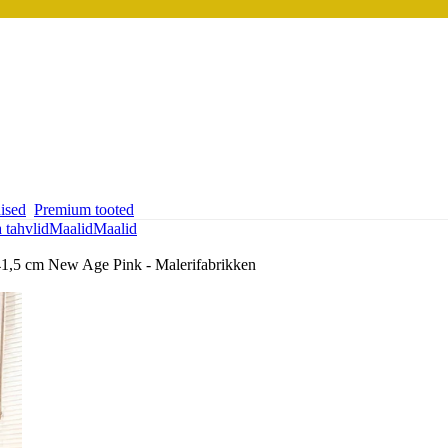
ised
Premium tooted
a tahvlid
Maalid
Maalid