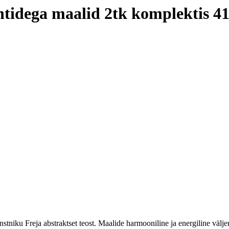
ntidega maalid 2tk komplektis 4
niku Freja abstraktset teost. Maalide harmooniline ja energiline välje