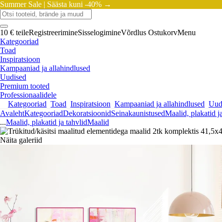
Summer Sale |
Säästa kuni -40% →
10 € teile
Registreerimine
Sisselogimine
Võrdlus
Ostukorv
Menu
Kategooriad
Toad
Inspiratsioon
Kampaaniad ja allahindlused
Uudised
Premium tooted
Professionaalidele
Kategooriad
Toad
Inspiratsioon
Kampaaniad ja allahindlused
Uud
Avaleht
Kategooriad
Dekoratsioonid
Seinakaunistused
Maalid, plakatid j
...
Maalid, plakatid ja tahvlid
Maalid
Näita galeriid