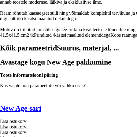
annab teostele modernse, läikiva ja eksklusiivse ilme.
Raam rõhutab kaasaegset stiili ning võimaldab komplektil tervikuna ja 
digitaaltrüki käsitsi maalitud detailidega.
Motiiv on trükitud kunstilise giclée-trükina kvaliteetsele lõuendile nin
41,5x41,5 cm
2 tk
Prinditud /käsitsi maalitud elementidega
Koos raamiga
Kõik parameetrid
Suurus, materjal, ...
Avastage kogu New Age pakkumine
Toote informatsiooni päring
Kas vajate nõu parameetrite või valiku osas?
New Age sari
Lisa ostukorvi
Lisa ostukorvi
Lisa ostukorvi