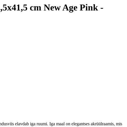
1,5x41,5 cm New Age Pink -
ndusviis elavdab iga ruumi. Iga maal on elegantses akrüülraamis, mis