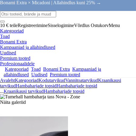
Bonami Extra × Micadoni |
Allahindlus kuni 25% →
10 € teile
Registreerimine
Sisselogimine
Võrdlus
Ostukorv
Menu
Kategooriad
Toad
Bonami Extra
Kampaaniad ja allahindlused
Uudised
Premium tooted
Professionaalidele
Kategooriad
Toad
Bonami Extra
Kampaaniad ja
allahindlused
Uudised
Premium tooted
Avaleht
Kategooriad
Kodutarvikud
Vannitoatarvikud
Kraanikausi
tarvikud
Hambaharjade topsid
Hambaharjade topsid
...
Kraanikausi tarvikud
Hambaharjade topsid
Näita galeriid