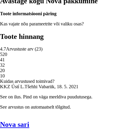
Avastage kogu Nova pakkumine
Toote informatsiooni päring
Kas vajate nõu parameetrite või valiku osas?
Toote hinnang
4.7
Arvustuste arv
(
23
)
5
20
4
1
3
2
2
0
1
0
Kuidas arvustused toimivad?
K
KZ Ústí L.
Tšehhi Vabariik
,
18. 5. 2021
See on ilus. Pind on väga meeldiva puudutusega.
See arvustus on automaatselt tõlgitud.
Nova sari