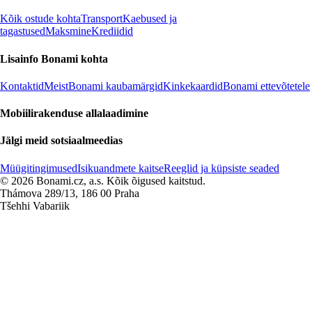
Kõik ostude kohta
Transport
Kaebused ja
tagastused
Maksmine
Krediidid
Lisainfo Bonami kohta
Kontaktid
Meist
Bonami kaubamärgid
Kinkekaardid
Bonami ettevõtetele
Mobiilirakenduse allalaadimine
Jälgi meid sotsiaalmeedias
Müügitingimused
Isikuandmete kaitse
Reeglid ja küpsiste seaded
© 2026 Bonami.cz, a.s. Kõik õigused kaitstud.
Thámova 289/13, 186 00 Praha
Tšehhi Vabariik