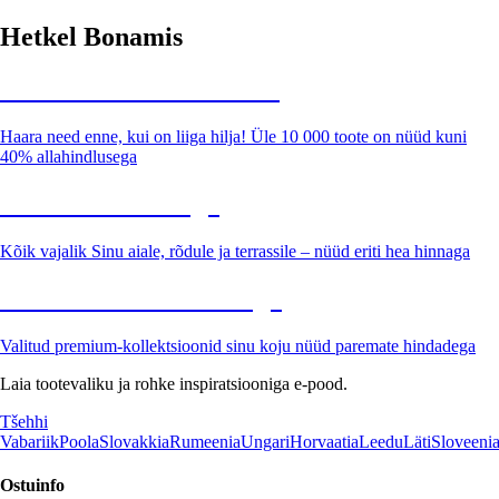
Hetkel Bonamis
Summer Sale kuni -40%
Haara need enne, kui on liiga hilja! Üle 10 000 toote on nüüd kuni
40% allahindlusega
Aed soodushinnaga
Kõik vajalik Sinu aiale, rõdule ja terrassile – nüüd eriti hea hinnaga
Premium soodushinnaga
Valitud premium-kollektsioonid sinu koju nüüd paremate hindadega
Laia tootevaliku ja rohke inspiratsiooniga e-pood.
Tšehhi
Vabariik
Poola
Slovakkia
Rumeenia
Ungari
Horvaatia
Leedu
Läti
Sloveeni
Ostuinfo