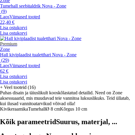
Zone
Tumehall seebitaldrik Nova - Zone
(
9
)
Laos
Viimased tooted
22,40 €
Lisa ostukorvi
Lisa ostukorvi
Premium
Zone
Hall kiviplaadist tualetthari Nova - Zone
(
29
)
Laos
Viimased tooted
62 €
Lisa ostukorvi
Lisa ostukorvi
+
Veel tooteid (16)
Puhas disain ja täiuslikult kooskõlastatud detailid. Need on Zone
aksessuaarid, mis muudavad teie vannitoa luksuslikuks. Teid üllatab,
kui ilusad vannitoatarvikud võivad olla!
Kivikeraamika
Tumehall
Ø 8 cm
Kõrgus 10 cm
Kõik parameetrid
Suurus, materjal, ...