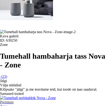
Kuva galerii
ID: 639250
Zone
Tumehall hambaharja tass Nova
- Zone
(
23
)
Jälgi
Välja müüdud
Klõpsake "jälgi" ja me teavitame teid, kui toode on taas saadaval.
Sarnased tooted
Premium