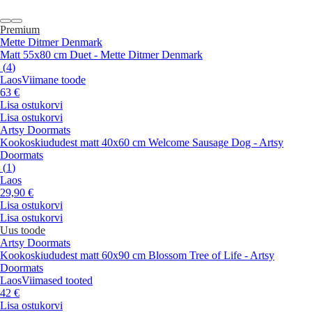
Premium
Mette Ditmer Denmark
Matt 55x80 cm Duet - Mette Ditmer Denmark
(
4
)
Laos
Viimane toode
63 €
Lisa ostukorvi
Lisa ostukorvi
Artsy Doormats
Kookoskiududest matt 40x60 cm Welcome Sausage Dog - Artsy
Doormats
(
1
)
Laos
29,90 €
Lisa ostukorvi
Lisa ostukorvi
Uus toode
Artsy Doormats
Kookoskiududest matt 60x90 cm Blossom Tree of Life - Artsy
Doormats
Laos
Viimased tooted
42 €
Lisa ostukorvi