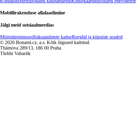
Kontaktid
Meist
Bonami kaubamärgid
Kinkekaardid
Bonami ettevõtetele
Mobiilirakenduse allalaadimine
Jälgi meid sotsiaalmeedias
Müügitingimused
Isikuandmete kaitse
Reeglid ja küpsiste seaded
© 2026 Bonami.cz, a.s. Kõik õigused kaitstud.
Thámova 289/13, 186 00 Praha
Tšehhi Vabariik