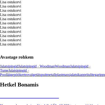
Lisa ostukorvi
Lisa ostukorvi
Lisa ostukorvi
Lisa ostukorvi
Lisa ostukorvi
Lisa ostukorvi
Lisa ostukorvi
Lisa ostukorvi
Lisa ostukorvi
Lisa ostukorvi
Lisa ostukorvi
Avastage rohkem
Jalatsipingid
Jalatsipingid · Woodman
Woodman
Jalatsipingid ·
Tume
Jalatsipingid ·
Poolläige
pöök
retro
valge
täispuit
metall
plastmass
jalatsikapp
riiulitega
ripp
Hetkel Bonamis
Summer Sale kuni -40%