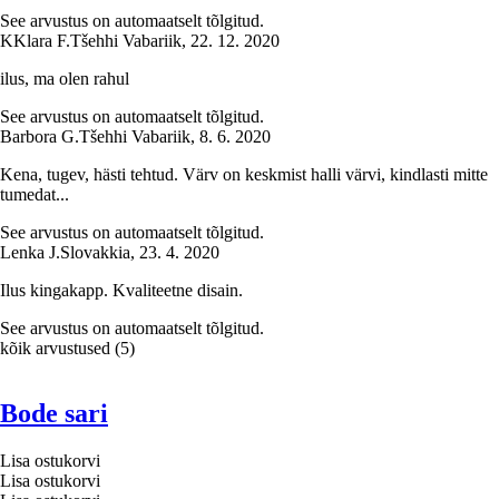
See arvustus on automaatselt tõlgitud.
K
Klara F.
Tšehhi Vabariik
,
22. 12. 2020
ilus, ma olen rahul
See arvustus on automaatselt tõlgitud.
Barbora G.
Tšehhi Vabariik
,
8. 6. 2020
Kena, tugev, hästi tehtud. Värv on keskmist halli värvi, kindlasti mitte
tumedat...
See arvustus on automaatselt tõlgitud.
Lenka J.
Slovakkia
,
23. 4. 2020
Ilus kingakapp. Kvaliteetne disain.
See arvustus on automaatselt tõlgitud.
kõik arvustused
(
5
)
Bode sari
Lisa ostukorvi
Lisa ostukorvi