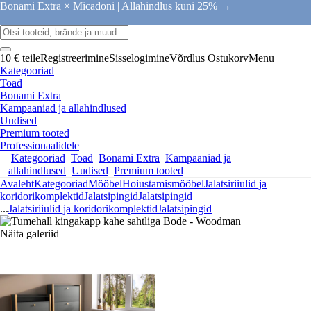
Bonami Extra × Micadoni |
Allahindlus kuni 25% →
10 € teile
Registreerimine
Sisselogimine
Võrdlus
Ostukorv
Menu
Kategooriad
Toad
Bonami Extra
Kampaaniad ja allahindlused
Uudised
Premium tooted
Professionaalidele
Kategooriad
Toad
Bonami Extra
Kampaaniad ja
allahindlused
Uudised
Premium tooted
Avaleht
Kategooriad
Mööbel
Hoiustamismööbel
Jalatsiriiulid ja
koridorikomplektid
Jalatsipingid
Jalatsipingid
...
Jalatsiriiulid ja koridorikomplektid
Jalatsipingid
Näita galeriid