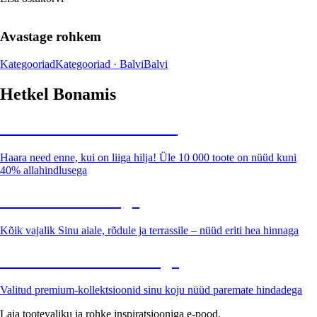
Avastage rohkem
Kategooriad
Kategooriad · Balvi
Balvi
Hetkel Bonamis
Summer Sale kuni -40%
Haara need enne, kui on liiga hilja! Üle 10 000 toote on nüüd kuni
40% allahindlusega
Aed soodushinnaga
Kõik vajalik Sinu aiale, rõdule ja terrassile – nüüd eriti hea hinnaga
Premium soodushinnaga
Valitud premium-kollektsioonid sinu koju nüüd paremate hindadega
Laia tootevaliku ja rohke inspiratsiooniga e-pood.