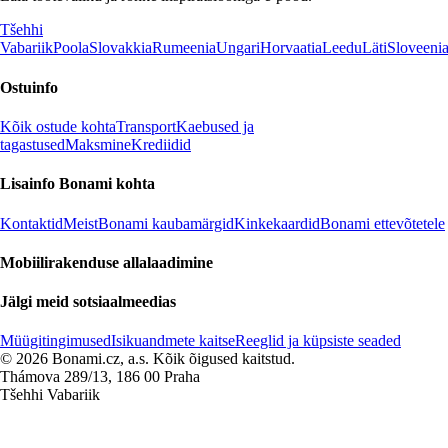
Tšehhi
Vabariik
Poola
Slovakkia
Rumeenia
Ungari
Horvaatia
Leedu
Läti
Sloveeni
Ostuinfo
Kõik ostude kohta
Transport
Kaebused ja
tagastused
Maksmine
Krediidid
Lisainfo Bonami kohta
Kontaktid
Meist
Bonami kaubamärgid
Kinkekaardid
Bonami ettevõtetele
Mobiilirakenduse allalaadimine
Jälgi meid sotsiaalmeedias
Müügitingimused
Isikuandmete kaitse
Reeglid ja küpsiste seaded
© 2026 Bonami.cz, a.s. Kõik õigused kaitstud.
Thámova 289/13, 186 00 Praha
Tšehhi Vabariik