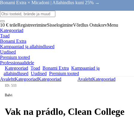
Bonami Extra × Micadoni |
Allahindlus kuni 25% →
10 € teile
Registreerimine
Sisselogimine
Võrdlus
Ostukorv
Menu
Kategooriad
Toad
Bonami Extra
Kampaaniad ja allahindlused
Uudised
Premium tooted
Professionaalidele
Kategooriad
Toad
Bonami Extra
Kampaaniad ja
allahindlused
Uudised
Premium tooted
Avaleht
Kategooriad
Kategooriad
Avaleht
Kategooriad
ID: 533
Balvi
Vak na prádlo, Clean College