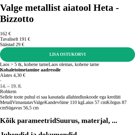
Valge metallist aiatool Heta -
Bizzotto
162 €
Tavaliselt 191 €
Säästad 29 €
LISA OSTUKORVI
Laos > 5 tk, kohene tarne
Laos olemas, kohene tarne
Kohaletoimetamine aadressile
Alates 4,30 €
·
14. – 19. 8.
Rohkem
Sellele toote puhul ei saa kasutada allahindluskoode ega krediiti
Metall
Virnastatav
Valge
Kandevõime 110 kg
Laius 57 cm
Kõrgus 87
cm
Sügavus 56,5 cm
Kõik parameetrid
Suurus, materjal, ...
Juhendid ja dokumendid