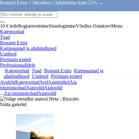
Bonami Extra × Micadoni |
Allahindlus kuni 25% →
10 € teile
Registreerimine
Sisselogimine
Võrdlus
Ostukorv
Menu
Kategooriad
Toad
Bonami Extra
Kampaaniad ja allahindlused
Uudised
Premium tooted
Professionaalidele
Kategooriad
Toad
Bonami Extra
Kampaaniad ja
allahindlused
Uudised
Premium tooted
Avaleht
Kategooriad
Aed
Aiamööbel
Aia
istumiskohad
Aiatoolid
Aiatoolid
...
Aia istumiskohad
Aiatoolid
Näita galeriid