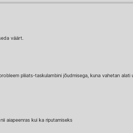
seda väärt.
t probleem pliiats-taskulambini jõudmisega, kuna vahetan alati 
ii aiapeenras kui ka riputamiseks