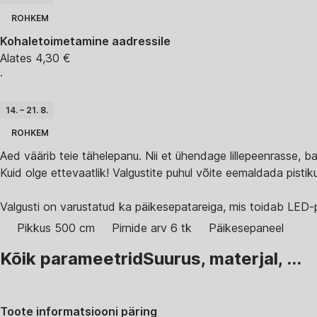
ROHKEM
Kohaletoimetamine aadressile
Alates 4,30 €
·
14. – 21. 8.
ROHKEM
Aed väärib teie tähelepanu. Nii et ühendage lillepeenrasse, bas
Kuid olge ettevaatlik! Valgustite puhul võite eemaldada pistik
Valgusti on varustatud ka päikesepatareiga, mis toidab LED-
Pikkus 500 cm
Pirnide arv 6 tk
Päikesepaneel
Kõik parameetrid
Suurus, materjal, ...
Toote informatsiooni päring