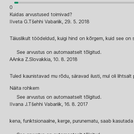
0
Kuidas arvustused toimivad?
I
Iveta G.
Tšehhi Vabariik
,
29. 5. 2018
Täiuslikult töödeldud, kuigi hind on kõrgem, kuid see on 
See arvustus on automaatselt tõlgitud.
A
Anka Z.
Slovakkia
,
10. 8. 2018
Tuled kaunistavad mu rõdu, säravad ilusti, mul oli lihtsal
Näita rohkem
See arvustus on automaatselt tõlgitud.
I
Ivana J.
Tšehhi Vabariik
,
16. 8. 2017
kena, funktsionaalne, kerge, purunematu, saab kasutada n