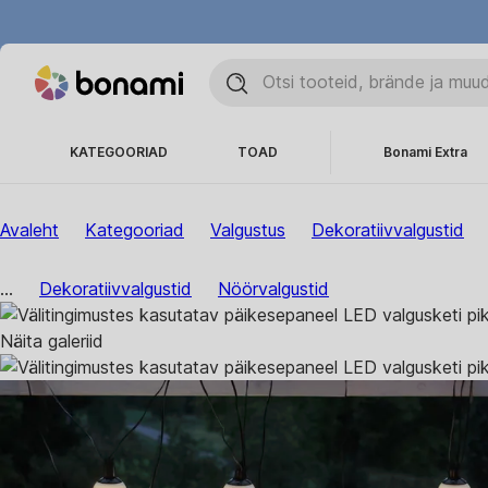
KATEGOORIAD
TOAD
Bonami Extra
Avaleht
Kategooriad
Valgustus
Dekoratiivvalgustid
...
Dekoratiivvalgustid
Nöörvalgustid
Näita galeriid