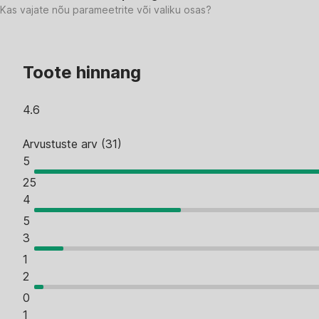
Kas vajate nõu parameetrite või valiku osas?
Toote hinnang
4.6
Arvustuste arv
(
31
)
5
25
4
5
3
1
2
0
1