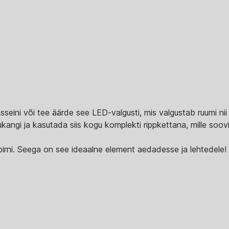
seini või tee äärde see LED-valgusti, mis valgustab ruumi nii me
ukangi ja kasutada siis kogu komplekti rippkettana, mille soov
pirni. Seega on see ideaalne element aedadesse ja lehtedele!