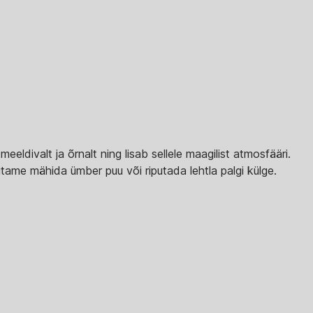
eldivalt ja õrnalt ning lisab sellele maagilist atmosfääri.
itame mähida ümber puu või riputada lehtla palgi külge.