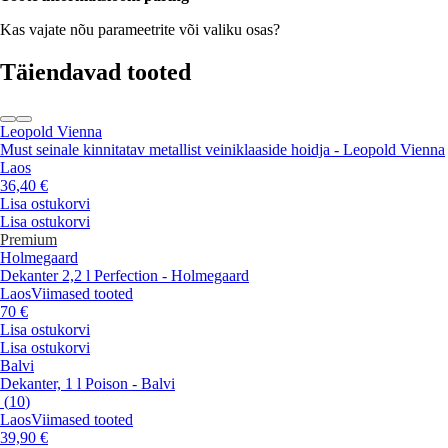
Kas vajate nõu parameetrite või valiku osas?
Täiendavad tooted
Leopold Vienna
Must seinale kinnitatav metallist veiniklaaside hoidja - Leopold Vienna
Laos
36,40 €
Lisa ostukorvi
Lisa ostukorvi
Premium
Holmegaard
Dekanter 2,2 l Perfection - Holmegaard
Laos
Viimased tooted
70 €
Lisa ostukorvi
Lisa ostukorvi
Balvi
Dekanter, 1 l Poison - Balvi
(
10
)
Laos
Viimased tooted
39,90 €