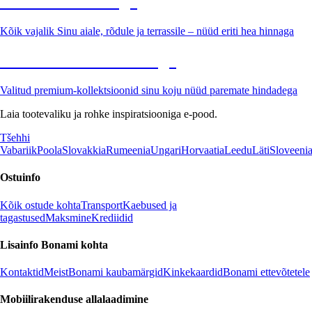
Aed soodushinnaga
Kõik vajalik Sinu aiale, rõdule ja terrassile – nüüd eriti hea hinnaga
Premium soodushinnaga
Valitud premium-kollektsioonid sinu koju nüüd paremate hindadega
Laia tootevaliku ja rohke inspiratsiooniga e-pood.
Tšehhi
Vabariik
Poola
Slovakkia
Rumeenia
Ungari
Horvaatia
Leedu
Läti
Sloveeni
Ostuinfo
Kõik ostude kohta
Transport
Kaebused ja
tagastused
Maksmine
Krediidid
Lisainfo Bonami kohta
Kontaktid
Meist
Bonami kaubamärgid
Kinkekaardid
Bonami ettevõtetele
Mobiilirakenduse allalaadimine