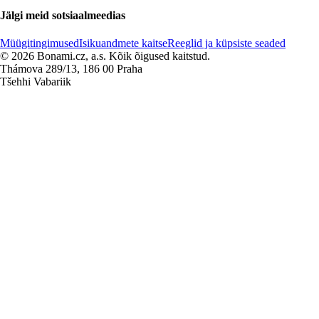
Jälgi meid sotsiaalmeedias
Müügitingimused
Isikuandmete kaitse
Reeglid ja küpsiste seaded
© 2026 Bonami.cz, a.s. Kõik õigused kaitstud.
Thámova 289/13, 186 00 Praha
Tšehhi Vabariik