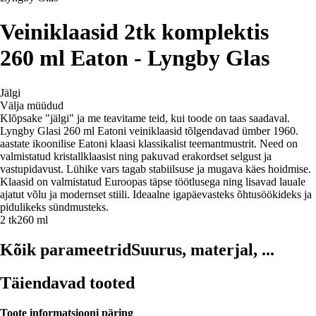
Veiniklaasid 2tk komplektis
260 ml Eaton - Lyngby Glas
Jälgi
Välja müüdud
Klõpsake "jälgi" ja me teavitame teid, kui toode on taas saadaval.
Lyngby Glasi 260 ml Eatoni veiniklaasid tõlgendavad ümber 1960.
aastate ikoonilise Eatoni klaasi klassikalist teemantmustrit. Need on
valmistatud kristallklaasist ning pakuvad erakordset selgust ja
vastupidavust. Lühike vars tagab stabiilsuse ja mugava käes hoidmise.
Klaasid on valmistatud Euroopas täpse töötlusega ning lisavad lauale
ajatut võlu ja modernset stiili. Ideaalne igapäevasteks õhtusöökideks ja
pidulikeks sündmusteks.
2 tk
260 ml
Kõik parameetrid
Suurus, materjal, ...
Täiendavad tooted
Toote informatsiooni päring