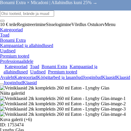
Bonami Extra × Micadoni |
Allahindlus kuni 25% →
10 € teile
Registreerimine
Sisselogimine
Võrdlus
Ostukorv
Menu
Kategooriad
Toad
Bonami Extra
Kampaaniad ja allahindlused
Uudised
Premium tooted
Professionaalidele
Kategooriad
Toad
Bonami Extra
Kampaaniad ja
allahindlused
Uudised
Premium tooted
Avaleht
Kategooriad
Köögitarbed ja lauanõud
Jooginõud
Klaasid
Klaasid
...
Jooginõud
Klaasid
Näita galeriid
Kuva galerii
(+6)
ID: 1753474
Lyngby Glas