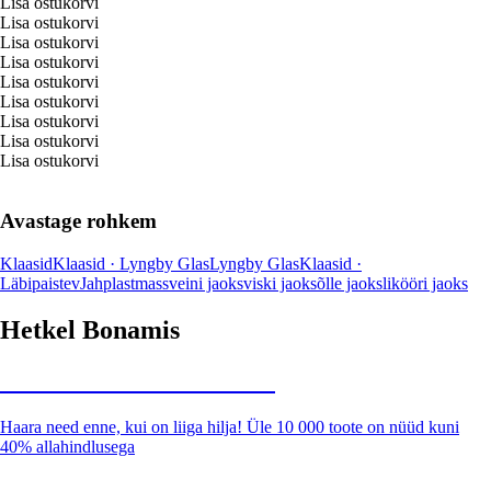
Lisa ostukorvi
Lisa ostukorvi
Lisa ostukorvi
Lisa ostukorvi
Lisa ostukorvi
Lisa ostukorvi
Lisa ostukorvi
Lisa ostukorvi
Lisa ostukorvi
Avastage rohkem
Klaasid
Klaasid · Lyngby Glas
Lyngby Glas
Klaasid ·
Läbipaistev
Jah
plastmass
veini jaoks
viski jaoks
õlle jaoks
likööri jaoks
Hetkel Bonamis
Summer Sale kuni -40%
Haara need enne, kui on liiga hilja! Üle 10 000 toote on nüüd kuni
40% allahindlusega