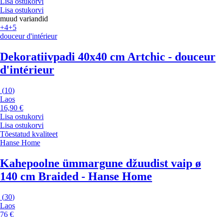
Lisa ostukorvi
Lisa ostukorvi
muud variandid
+4
+5
douceur d'intérieur
Dekoratiivpadi 40x40 cm Artchic - douceur
d'intérieur
(
10
)
Laos
16,90 €
Lisa ostukorvi
Lisa ostukorvi
Tõestatud kvaliteet
Hanse Home
Kahepoolne ümmargune džuudist vaip ø
140 cm Braided - Hanse Home
(
30
)
Laos
76 €