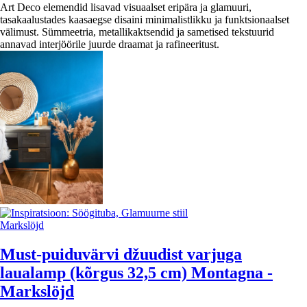
Art Deco elemendid lisavad visuaalset eripära ja glamuuri,
tasakaalustades kaasaegse disaini minimalistlikku ja funktsionaalset
välimust. Sümmeetria, metallikaktsendid ja sametised tekstuurid
annavad interjöörile juurde draamat ja rafineeritust.
Markslöjd
Must-puiduvärvi džuudist varjuga
laualamp (kõrgus 32,5 cm) Montagna -
Markslöjd