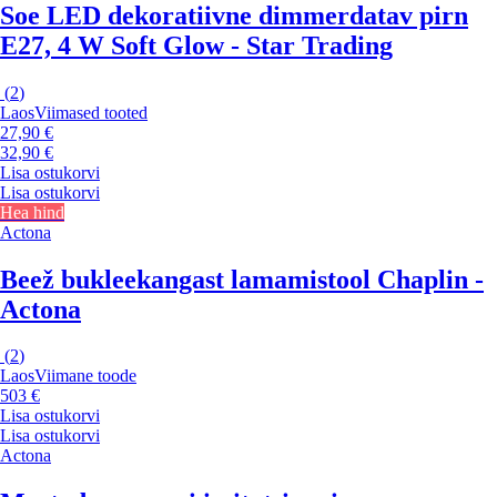
Soe LED dekoratiivne dimmerdatav pirn
E27, 4 W Soft Glow - Star Trading
(
2
)
Laos
Viimased tooted
27,90 €
32,90 €
Lisa ostukorvi
Lisa ostukorvi
Hea hind
Actona
Beež bukleekangast lamamistool Chaplin -
Actona
(
2
)
Laos
Viimane toode
503 €
Lisa ostukorvi
Lisa ostukorvi
Actona