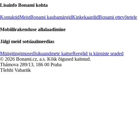
Lisainfo Bonami kohta
Kontaktid
Meist
Bonami kaubamärgid
Kinkekaardid
Bonami ettevõtetele
Mobiilirakenduse allalaadimine
Jälgi meid sotsiaalmeedias
Müügitingimused
Isikuandmete kaitse
Reeglid ja küpsiste seaded
© 2026 Bonami.cz, a.s. Kõik õigused kaitstud.
Thámova 289/13, 186 00 Praha
Tšehhi Vabariik