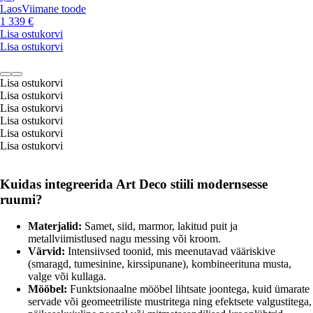
Laos
Viimane toode
1 339 €
Lisa ostukorvi
Lisa ostukorvi
Lisa ostukorvi
Lisa ostukorvi
Lisa ostukorvi
Lisa ostukorvi
Lisa ostukorvi
Lisa ostukorvi
Kuidas integreerida Art Deco stiili modernsesse
ruumi?
Materjalid:
Samet, siid, marmor, lakitud puit ja
metallviimistlused nagu messing või kroom.
Värvid:
Intensiivsed toonid, mis meenutavad vääriskive
(smaragd, tumesinine, kirssipunane), kombineerituna musta,
valge või kullaga.
Mööbel:
Funktsionaalne mööbel lihtsate joontega, kuid ümarate
servade või geomeetriliste mustritega ning efektsete valgustitega,