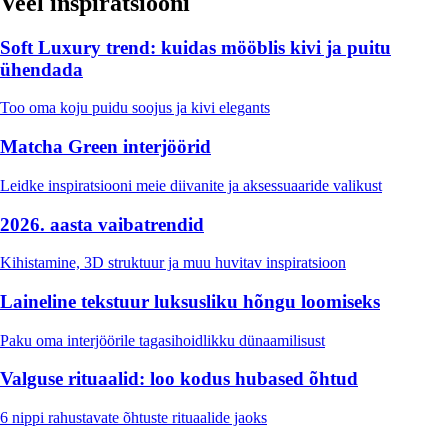
Veel inspiratsiooni
Soft Luxury trend: kuidas mööblis kivi ja puitu
ühendada
Too oma koju puidu soojus ja kivi elegants
Matcha Green interjöörid
Leidke inspiratsiooni meie diivanite ja aksessuaaride valikust
2026. aasta vaibatrendid
Kihistamine, 3D struktuur ja muu huvitav inspiratsioon
Laineline tekstuur luksusliku hõngu loomiseks
Paku oma interjöörile tagasihoidlikku dünaamilisust
Valguse rituaalid: loo kodus hubased õhtud
6 nippi rahustavate õhtuste rituaalide jaoks