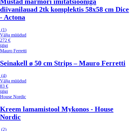
Mustad marmori imitatsiooniga
diivanilauad 2tk komplektis 58x58 cm Dice
- Actona
(
1
)
Välja müüdud
272 €
jälgi
Mauro Ferretti
Seinakell ø 50 cm Strips – Mauro Ferretti
(
4
)
Välja müüdud
83 €
jälgi
House Nordic
Kreem lamamistool Mykonos - House
Nordic
(
2
)