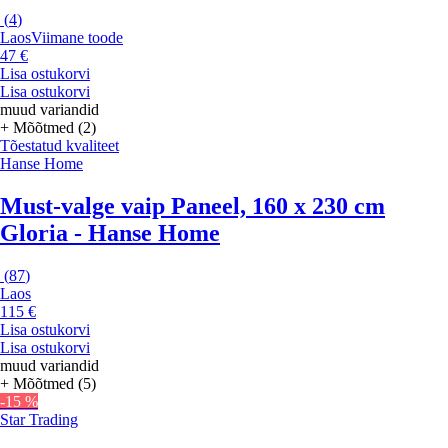
(
4
)
Laos
Viimane toode
47 €
Lisa ostukorvi
Lisa ostukorvi
muud variandid
+ Mõõtmed (2)
Tõestatud kvaliteet
Hanse Home
Must-valge vaip Paneel, 160 x 230 cm
Gloria - Hanse Home
(
87
)
Laos
115 €
Lisa ostukorvi
Lisa ostukorvi
muud variandid
+ Mõõtmed (5)
-15 %
Star Trading