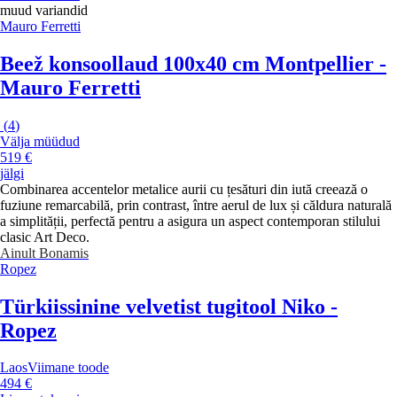
muud variandid
Mauro Ferretti
Beež konsoollaud 100x40 cm Montpellier -
Mauro Ferretti
(
4
)
Välja müüdud
519 €
jälgi
Combinarea accentelor metalice aurii cu țesături din iută creează o
fuziune remarcabilă, prin contrast, între aerul de lux și căldura naturală
a simplității, perfectă pentru a asigura un aspect contemporan stilului
clasic Art Deco.
Ainult Bonamis
Ropez
Türkiissinine velvetist tugitool Niko -
Ropez
Laos
Viimane toode
494 €