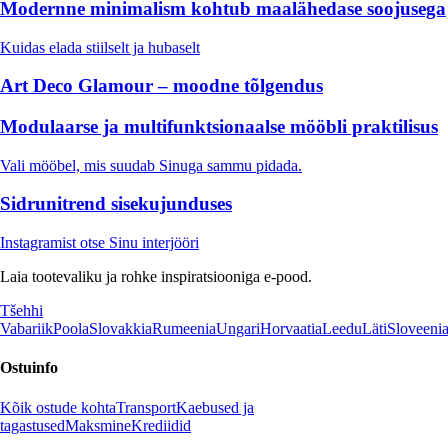
Modernne minimalism kohtub maalähedase soojusega
Kuidas elada stiilselt ja hubaselt
Art Deco Glamour – moodne tõlgendus
Modulaarse ja multifunktsionaalse mööbli praktilisus
Vali mööbel, mis suudab Sinuga sammu pidada.
Sidrunitrend sisekujunduses
Instagramist otse Sinu interjööri
Laia tootevaliku ja rohke inspiratsiooniga e-pood.
Tšehhi
Vabariik
Poola
Slovakkia
Rumeenia
Ungari
Horvaatia
Leedu
Läti
Sloveeni
Ostuinfo
Kõik ostude kohta
Transport
Kaebused ja
tagastused
Maksmine
Krediidid