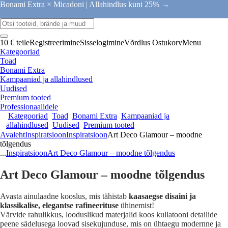
Bonami Extra × Micadoni |
Allahindlus kuni 25% →
10 € teile
Registreerimine
Sisselogimine
Võrdlus
Ostukorv
Menu
Kategooriad
Toad
Bonami Extra
Kampaaniad ja allahindlused
Uudised
Premium tooted
Professionaalidele
Kategooriad
Toad
Bonami Extra
Kampaaniad ja
allahindlused
Uudised
Premium tooted
Avaleht
Inspiratsioon
Inspiratsioon
Art Deco Glamour – moodne
tõlgendus
...
Inspiratsioon
Art Deco Glamour – moodne tõlgendus
Art Deco Glamour – moodne tõlgendus
Avasta ainulaadne kooslus, mis tähistab
kaasaegse disaini ja
klassikalise, elegantse rafineerituse
ühinemist!
Värvide rahulikkus, looduslikud materjalid koos kullatooni detailide
peene sädelusega loovad sisekujunduse, mis on ühtaegu modernne ja