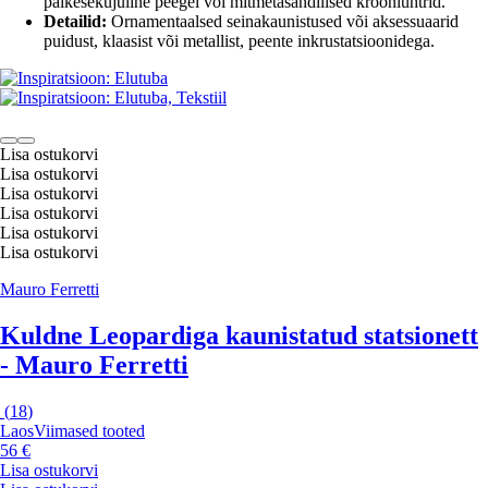
päikesekujuline peegel või mitmetasandilised kroonlühtrid.
Detailid:
Ornamentaalsed seinakaunistused või aksessuaarid
puidust, klaasist või metallist, peente inkrustatsioonidega.
Lisa ostukorvi
Lisa ostukorvi
Lisa ostukorvi
Lisa ostukorvi
Lisa ostukorvi
Lisa ostukorvi
Mauro Ferretti
Kuldne Leopardiga kaunistatud statsionett
- Mauro Ferretti
(
18
)
Laos
Viimased tooted
56 €
Lisa ostukorvi