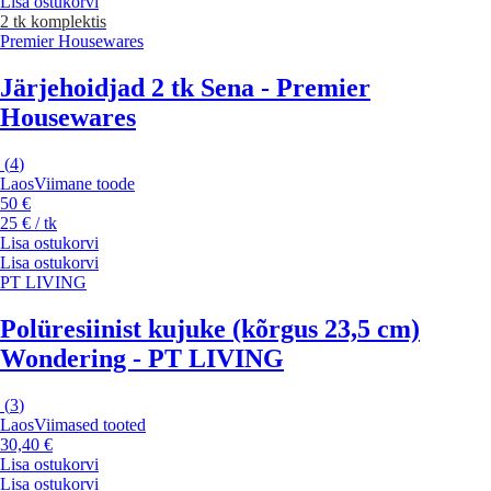
Lisa ostukorvi
2 tk komplektis
Premier Housewares
Järjehoidjad 2 tk Sena - Premier
Housewares
(
4
)
Laos
Viimane toode
50 €
25 € / tk
Lisa ostukorvi
Lisa ostukorvi
PT LIVING
Polüresiinist kujuke (kõrgus 23,5 cm)
Wondering - PT LIVING
(
3
)
Laos
Viimased tooted
30,40 €
Lisa ostukorvi
Lisa ostukorvi