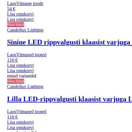
Laos
Viimane toode
54 €
Lisa ostukorvi
Lisa ostukorvi
Hea hind
Candellux Lighting
Sinine LED rippvalgusti klaasist varjuga
Laos
Viimased tooted
116 €
Lisa ostukorvi
Lisa ostukorvi
muud variandid
Hea hind
Candellux Lighting
Lilla LED-rippvalgusti klaasist varjuga 
Laos
Viimased tooted
116 €
Lisa ostukorvi
Lisa ostukorvi