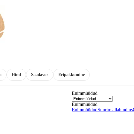
a
Hind
Saadavus
Eripakkumine
Enimmüüdud
Enimmüüdud
Enimmüüdud
Suurim allahindlus