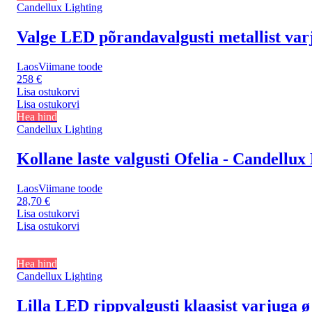
Candellux Lighting
Valge LED põrandavalgusti metallist var
Laos
Viimane toode
258 €
Lisa ostukorvi
Lisa ostukorvi
Hea hind
Candellux Lighting
Kollane laste valgusti Ofelia - Candellux
Laos
Viimane toode
28,70 €
Lisa ostukorvi
Lisa ostukorvi
Hea hind
Candellux Lighting
Lilla LED rippvalgusti klaasist varjuga 