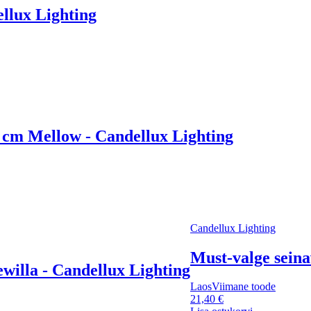
ellux Lighting
52 cm Mellow - Candellux Lighting
Candellux Lighting
Must-valge seina
ewilla - Candellux Lighting
Laos
Viimane toode
21,40 €