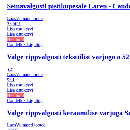
Seinavalgusti pistikupesale Laren - Cand
Laos
Viimane toode
33,50 €
Lisa ostukorvi
Lisa ostukorvi
Hea hind
Candellux Lighting
Valge rippvalgusti tekstiilist varjuga ø 
(
2
)
Laos
Viimane toode
95 €
Lisa ostukorvi
Lisa ostukorvi
Hea hind
Candellux Lighting
Valge rippvalgusti keraamilise varjuga S
Laos
Viimased tooted