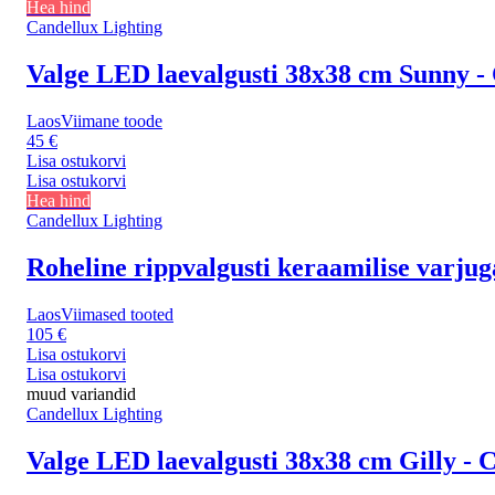
Hea hind
Candellux Lighting
Valge LED laevalgusti 38x38 cm Sunny -
Laos
Viimane toode
45 €
Lisa ostukorvi
Lisa ostukorvi
Hea hind
Candellux Lighting
Roheline rippvalgusti keraamilise varjug
Laos
Viimased tooted
105 €
Lisa ostukorvi
Lisa ostukorvi
muud variandid
Candellux Lighting
Valge LED laevalgusti 38x38 cm Gilly - 