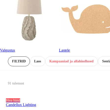
Valgustus
Lastele
FILTRID
Laos
Kampaaniad ja allahindlused
Seeri
91 tulemust
Hea hind
Candellux Lighting