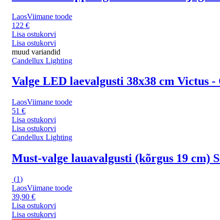
Laos
Viimane toode
122 €
Lisa ostukorvi
Lisa ostukorvi
muud variandid
Candellux Lighting
Valge LED laevalgusti 38x38 cm Victus -
Laos
Viimane toode
51 €
Lisa ostukorvi
Lisa ostukorvi
Candellux Lighting
Must-valge lauavalgusti (kõrgus 19 cm) S
(
1
)
Laos
Viimane toode
39,90 €
Lisa ostukorvi
Lisa ostukorvi