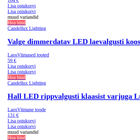
104 €
Lisa ostukorvi
Lisa ostukorvi
muud variandid
Hea hind
Candellux Lighting
Valge dimmerdatav LED laevalgusti koos 
Laos
Viimased tooted
59 €
Lisa ostukorvi
Lisa ostukorvi
Hea hind
Candellux Lighting
Hall LED rippvalgusti klaasist varjuga 
Laos
Viimane toode
131 €
Lisa ostukorvi
Lisa ostukorvi
muud variandid
Hea hind