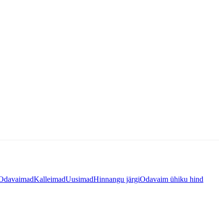
Odavaimad
Kalleimad
Uusimad
Hinnangu järgi
Odavaim ühiku hind