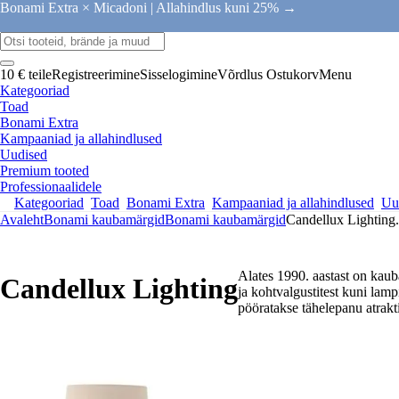
Bonami Extra × Micadoni |
Allahindlus kuni 25% →
10 € teile
Registreerimine
Sisselogimine
Võrdlus
Ostukorv
Menu
Kategooriad
Toad
Bonami Extra
Kampaaniad ja allahindlused
Uudised
Premium tooted
Professionaalidele
Kategooriad
Toad
Bonami Extra
Kampaaniad ja allahindlused
Uu
Avaleht
Bonami kaubamärgid
Bonami kaubamärgid
Candellux Lighting
.
Alates 1990. aastast on kaub
Candellux Lighting
ja kohtvalgustitest kuni lamp
pööratakse tähelepanu atrakti