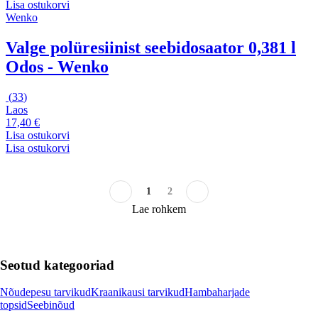
Lisa ostukorvi
Wenko
Valge polüresiinist seebidosaator 0,381 l
Odos - Wenko
(
33
)
Laos
17,40 €
Lisa ostukorvi
Lisa ostukorvi
1
2
Lae rohkem
Seotud kategooriad
Nõudepesu tarvikud
Kraanikausi tarvikud
Hambaharjade
topsid
Seebinõud