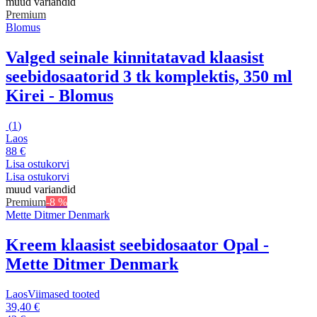
muud variandid
Premium
Blomus
Valged seinale kinnitatavad klaasist
seebidosaatorid 3 tk komplektis, 350 ml
Kirei - Blomus
(
1
)
Laos
88 €
Lisa ostukorvi
Lisa ostukorvi
muud variandid
Premium
-8 %
Mette Ditmer Denmark
Kreem klaasist seebidosaator Opal -
Mette Ditmer Denmark
Laos
Viimased tooted
39,40 €