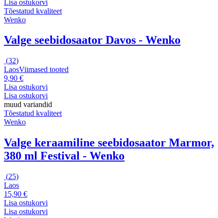
Lisa ostukorvi
Tõestatud kvaliteet
Wenko
Valge seebidosaator Davos - Wenko
(
32
)
Laos
Viimased tooted
9,90 €
Lisa ostukorvi
Lisa ostukorvi
muud variandid
Tõestatud kvaliteet
Wenko
Valge keraamiline seebidosaator Marmor,
380 ml Festival - Wenko
(
25
)
Laos
15,90 €
Lisa ostukorvi
Lisa ostukorvi