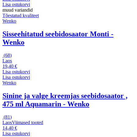
Lisa ostukorvi
muud variandid
Tõestatud kvaliteet
Wenko
Sisseehitatud seebidosaator Monti -
Wenko
(
68
)
Laos
19,40 €
Lisa ostukorvi
Lisa ostukorvi
Wenko
Sinine ja valge kreemjas seebidosaator ,
475 ml Aquamarin - Wenko
(
81
)
Laos
Viimased tooted
14,40 €
Lisa ostukorvi