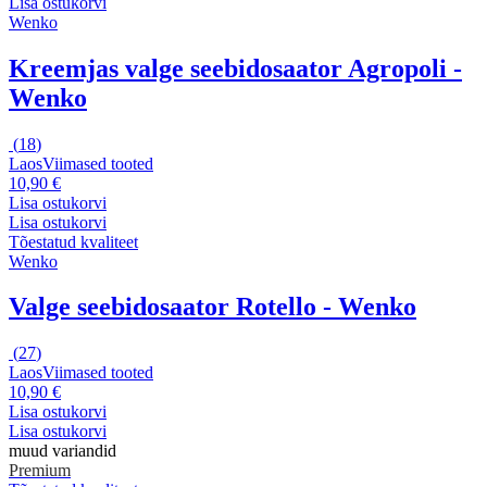
Lisa ostukorvi
Wenko
Kreemjas valge seebidosaator Agropoli -
Wenko
(
18
)
Laos
Viimased tooted
10,90 €
Lisa ostukorvi
Lisa ostukorvi
Tõestatud kvaliteet
Wenko
Valge seebidosaator Rotello - Wenko
(
27
)
Laos
Viimased tooted
10,90 €
Lisa ostukorvi
Lisa ostukorvi
muud variandid
Premium