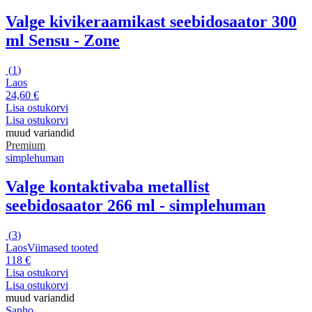
Valge kivikeraamikast seebidosaator 300
ml Sensu - Zone
(
1
)
Laos
24,60 €
Lisa ostukorvi
Lisa ostukorvi
muud variandid
Premium
simplehuman
Valge kontaktivaba metallist
seebidosaator 266 ml - simplehuman
(
3
)
Laos
Viimased tooted
118 €
Lisa ostukorvi
Lisa ostukorvi
muud variandid
Sapho