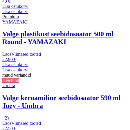
43 €
Lisa ostukorvi
Lisa ostukorvi
Premium
YAMAZAKI
Valge plastikust seebidosaator 500 ml
Round - YAMAZAKI
Laos
Viimased tooted
22,90 €
Lisa ostukorvi
Lisa ostukorvi
muud variandid
Hea hind
Umbra
Valge keraamiline seebidosaator 590 ml
Joey - Umbra
(
2
)
Laos
Viimased tooted
22,50 €