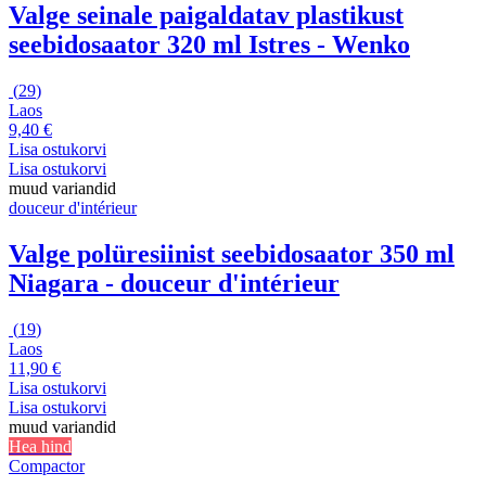
Valge seinale paigaldatav plastikust
seebidosaator 320 ml Istres - Wenko
(
29
)
Laos
9,40 €
Lisa ostukorvi
Lisa ostukorvi
muud variandid
douceur d'intérieur
Valge polüresiinist seebidosaator 350 ml
Niagara - douceur d'intérieur
(
19
)
Laos
11,90 €
Lisa ostukorvi
Lisa ostukorvi
muud variandid
Hea hind
Compactor