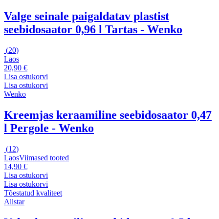
Valge seinale paigaldatav plastist
seebidosaator 0,96 l Tartas - Wenko
(
20
)
Laos
20,90 €
Lisa ostukorvi
Lisa ostukorvi
Wenko
Kreemjas keraamiline seebidosaator 0,47
l Pergole - Wenko
(
12
)
Laos
Viimased tooted
14,90 €
Lisa ostukorvi
Lisa ostukorvi
Tõestatud kvaliteet
Allstar