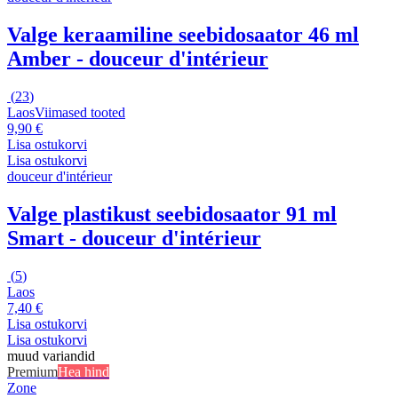
Valge keraamiline seebidosaator 46 ml
Amber - douceur d'intérieur
(
23
)
Laos
Viimased tooted
9,90 €
Lisa ostukorvi
Lisa ostukorvi
douceur d'intérieur
Valge plastikust seebidosaator 91 ml
Smart - douceur d'intérieur
(
5
)
Laos
7,40 €
Lisa ostukorvi
Lisa ostukorvi
muud variandid
Premium
Hea hind
Zone