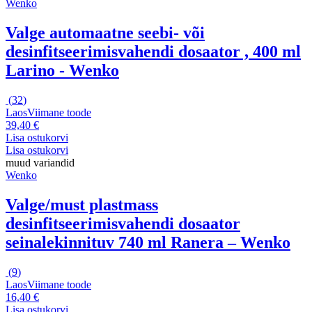
Wenko
Valge automaatne seebi- või
desinfitseerimisvahendi dosaator , 400 ml
Larino - Wenko
(
32
)
Laos
Viimane toode
39,40 €
Lisa ostukorvi
Lisa ostukorvi
muud variandid
Wenko
Valge/must plastmass
desinfitseerimisvahendi dosaator
seinalekinnituv 740 ml Ranera – Wenko
(
9
)
Laos
Viimane toode
16,40 €
Lisa ostukorvi