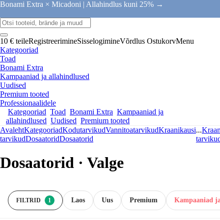
Bonami Extra × Micadoni |
Allahindlus kuni 25% →
10 € teile
Registreerimine
Sisselogimine
Võrdlus
Ostukorv
Menu
Kategooriad
Toad
Bonami Extra
Kampaaniad ja allahindlused
Uudised
Premium tooted
Professionaalidele
Kategooriad
Toad
Bonami Extra
Kampaaniad ja
allahindlused
Uudised
Premium tooted
Avaleht
Kategooriad
Kodutarvikud
Vannitoatarvikud
Kraanikausi
...
Kraan
tarvikud
Dosaatorid
Dosaatorid
tarviku
Dosaatorid · Valge
Laos
Uus
Premium
Kampaaniad ja
FILTRID
1