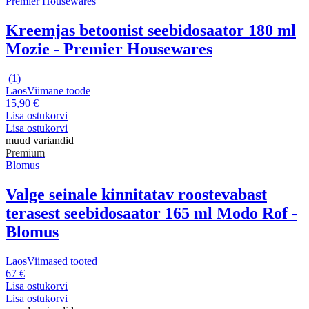
Premier Housewares
Kreemjas betoonist seebidosaator 180 ml
Mozie - Premier Housewares
(
1
)
Laos
Viimane toode
15,90 €
Lisa ostukorvi
Lisa ostukorvi
muud variandid
Premium
Blomus
Valge seinale kinnitatav roostevabast
terasest seebidosaator 165 ml Modo Rof -
Blomus
Laos
Viimased tooted
67 €
Lisa ostukorvi
Lisa ostukorvi