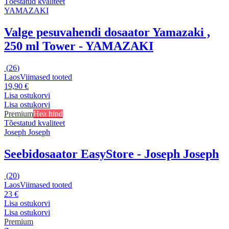
Tõestatud kvaliteet
YAMAZAKI
Valge pesuvahendi dosaator Yamazaki ,
250 ml Tower - YAMAZAKI
(
26
)
Laos
Viimased tooted
19,90 €
Lisa ostukorvi
Lisa ostukorvi
Premium
Hea hind
Tõestatud kvaliteet
Joseph Joseph
Seebidosaator EasyStore - Joseph Joseph
(
20
)
Laos
Viimased tooted
23 €
Lisa ostukorvi
Lisa ostukorvi
Premium