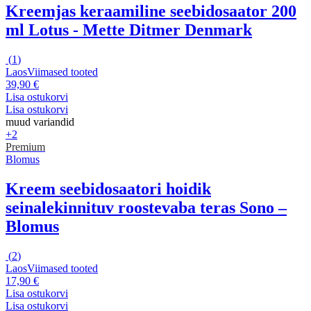
Kreemjas keraamiline seebidosaator 200
ml Lotus - Mette Ditmer Denmark
(
1
)
Laos
Viimased tooted
39,90 €
Lisa ostukorvi
Lisa ostukorvi
muud variandid
+2
Premium
Blomus
Kreem seebidosaatori hoidik
seinalekinnituv roostevaba teras Sono –
Blomus
(
2
)
Laos
Viimased tooted
17,90 €
Lisa ostukorvi
Lisa ostukorvi