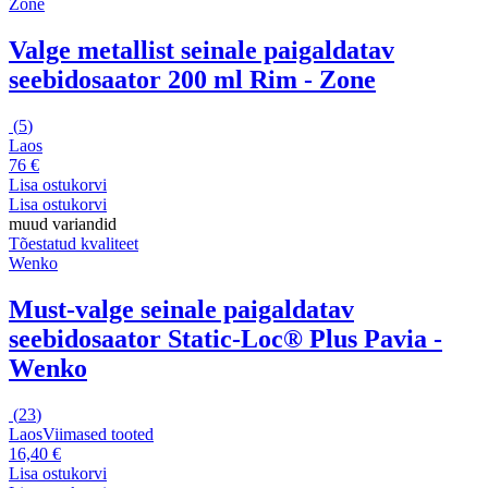
Zone
Valge metallist seinale paigaldatav
seebidosaator 200 ml Rim - Zone
(
5
)
Laos
76 €
Lisa ostukorvi
Lisa ostukorvi
muud variandid
Tõestatud kvaliteet
Wenko
Must-valge seinale paigaldatav
seebidosaator Static-Loc® Plus Pavia -
Wenko
(
23
)
Laos
Viimased tooted
16,40 €
Lisa ostukorvi