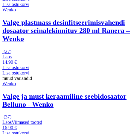
Lisa ostukorvi
Wenko
Valge plastmass desinfitseerimisvahendi
dosaator seinalekinnituv 280 ml Ranera –
Wenko
(
27
)
Laos
14,90 €
Lisa ostukorvi
Lisa ostukorvi
muud variandid
Wenko
Valge ja must keraamiline seebidosaator
Belluno - Wenko
(
37
)
Laos
Viimased tooted
16,90 €
Lisa ostukorvi