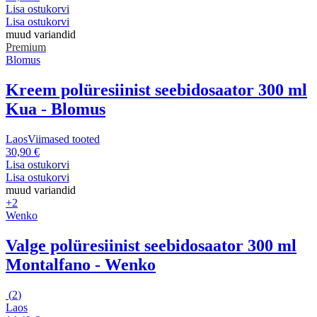
Lisa ostukorvi
Lisa ostukorvi
muud variandid
Premium
Blomus
Kreem polüresiinist seebidosaator 300 ml
Kua - Blomus
Laos
Viimased tooted
30,90 €
Lisa ostukorvi
Lisa ostukorvi
muud variandid
+2
Wenko
Valge polüresiinist seebidosaator 300 ml
Montalfano - Wenko
(
2
)
Laos