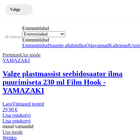
Valge
Enimmüüdud
66 tulemust
Enimmüüdud
Enimmüüdud
Suurim allahindlus
Odavaimad
Kalleimad
Uusi
Premium
Uus toode
YAMAZAKI
Valge plastmassist seebidosaator ilma
puurimiseta 230 ml Film Hook -
YAMAZAKI
Laos
Viimased tooted
29,90 €
Lisa ostukorvi
Lisa ostukorvi
muud variandid
Uus toode
Wenko