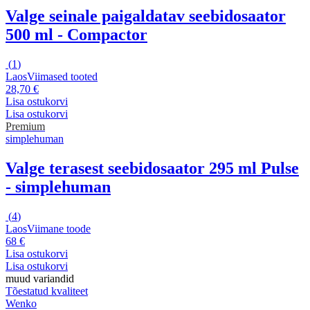
Valge seinale paigaldatav seebidosaator
500 ml - Compactor
(
1
)
Laos
Viimased tooted
28,70 €
Lisa ostukorvi
Lisa ostukorvi
Premium
simplehuman
Valge terasest seebidosaator 295 ml Pulse
- simplehuman
(
4
)
Laos
Viimane toode
68 €
Lisa ostukorvi
Lisa ostukorvi
muud variandid
Tõestatud kvaliteet
Wenko