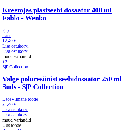
Kreemjas plastseebi dosaator 400 ml
Fablo - Wenko
(
1
)
Laos
12,40 €
Lisa ostukorvi
Lisa ostukorvi
muud variandid
+2
S|P Collection
Valge polüresiinist seebidosaator 250 ml
Suds - S|P Collection
Laos
Viimane toode
21,40 €
Lisa ostukorvi
Lisa ostukorvi
muud variandid
Uus toode