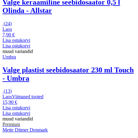
Valge keraamiline seebidosaator 0,5 l
Olinda - Allstar
(
24
)
Laos
7,90 €
Lisa ostukorvi
Lisa ostukorvi
muud variandid
Umbra
Valge plastist seebidosaator 230 ml Touch
- Umbra
(
13
)
Laos
Viimased tooted
15,90 €
Lisa ostukorvi
Lisa ostukorvi
muud variandid
Premium
Mette Ditmer Denmark