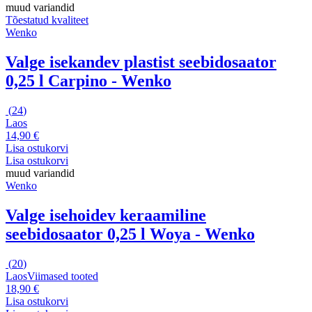
muud variandid
Tõestatud kvaliteet
Wenko
Valge isekandev plastist seebidosaator
0,25 l Carpino - Wenko
(
24
)
Laos
14,90 €
Lisa ostukorvi
Lisa ostukorvi
muud variandid
Wenko
Valge isehoidev keraamiline
seebidosaator 0,25 l Woya - Wenko
(
20
)
Laos
Viimased tooted
18,90 €
Lisa ostukorvi