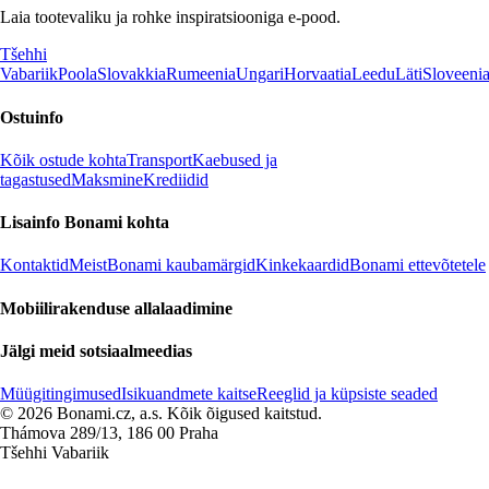
Laia tootevaliku ja rohke inspiratsiooniga e-pood.
Tšehhi
Vabariik
Poola
Slovakkia
Rumeenia
Ungari
Horvaatia
Leedu
Läti
Sloveeni
Ostuinfo
Kõik ostude kohta
Transport
Kaebused ja
tagastused
Maksmine
Krediidid
Lisainfo Bonami kohta
Kontaktid
Meist
Bonami kaubamärgid
Kinkekaardid
Bonami ettevõtetele
Mobiilirakenduse allalaadimine
Jälgi meid sotsiaalmeedias
Müügitingimused
Isikuandmete kaitse
Reeglid ja küpsiste seaded
© 2026 Bonami.cz, a.s. Kõik õigused kaitstud.
Thámova 289/13, 186 00 Praha
Tšehhi Vabariik