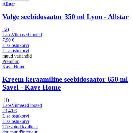
Allstar
Valge seebidosaator 350 ml Lyon - Allstar
(
2
)
Laos
Viimased tooted
7,90 €
Lisa ostukorvi
Lisa ostukorvi
muud variandid
Premium
Kave Home
Kreem keraamiline seebidosaator 650 ml
Savel - Kave Home
(
1
)
Laos
Viimased tooted
23,40 €
Lisa ostukorvi
Lisa ostukorvi
Tõestatud kvaliteet
douceur d'intérieur